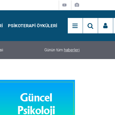
RI
PSIKOTERAPI ÖYKÜLERI
si
15:01
Simon Says Dikkat Programı Nedir?
Günün tüm
haberleri