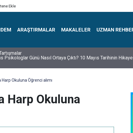
itene Ekle
NDEM
ARAŞTIRMALAR
MAKALELER
UZMAN REHBE
s Psikologlar Günü Nasıl Ortaya Çıktı? 10 Mayıs Tarihinin Hikaye
ra Harp Okuluna Öğrenci alımı
ra Harp Okuluna