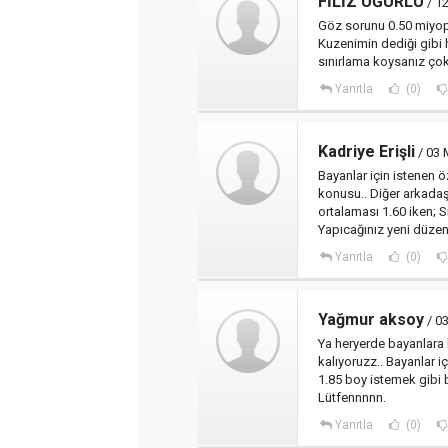
FİLİZ UĞURLU
/ 1
Göz sorunu 0.50 miyop 
Kuzenimin dediği gibi 
sınırlama koysanız çok i
Yanıtla
(0)
Kadriye Erişli
/ 03 
Bayanlar için istenen ö
konusu.. Diğer arkadaş
ortalaması 1.60 iken; 
Yapıcağınız yeni düzen
Yanıtla
(0)
Yağmur aksoy
/ 03
Ya heryerde bayanlara 
kalıyoruzz.. Bayanlar i
1.85 boy istemek gibi 
Lütfennnnn.
Yanıtla
(0)