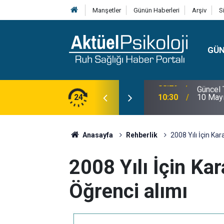
Manşetler
Günün Haberleri
Arşiv
S
GÜ
lojisi, Klinik Özellikleri, Tanı Kriterleri ve
24
10:30
10 Mayı
Anasayfa
Rehberlik
2008 Yılı İçin Ka
2008 Yılı İçin Ka
Öğrenci alımı