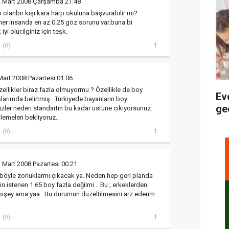
2 Mart 2008 Çarşamba 21:48
olanbir kişi kara harp okuluna başvurabilir mi?
her insanda en az 0.25 göz sorunu var.buna bi
yi olur.ilginiz için teşk.
(0)
Mart 2008 Pazartesi 01:06
zellikler biraz fazla olmuyormu ? Özellikle de boy
Ev
larımda belirtmiş.. Türkiyede bayanların boy
ge
Sizler neden standartın bu kadar üstüne cıkıyorsunuz.
lemeleri bekliyoruz..
(0)
 Mart 2008 Pazartesi 00:21
böyle zorluklarmı çıkacak ya. Neden hep geri planda
çin istenen 1.65 boy fazla değilmi .. Bu ; erkeklerden
bişey ama yaa.. Bu durumun düzeltilmesini arz ederim...
(0)