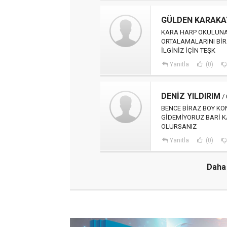
GÜLDEN KARAKA
KARA HARP OKULUNA 
ORTALAMALARINI BİR
İLGİNİZ İÇİN TEŞK
Yanıtla
(0)
DENİZ YILDIRIM
/ 
BENCE BİRAZ BOY KO
GİDEMİYORUZ BARİ 
OLURSANIZ
Yanıtla
(0)
Daha 