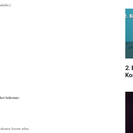
hildir.)
2.
Ko
ri belirtiniz:
acaksanız kurum adını,