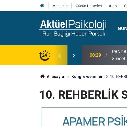
Manşetler
Günün Haberleri
Arşiv
S
GÜ
lojisi, Klinik Özellikleri, Tanı Kriterleri ve
24
10:30
10 Mayı
Anasayfa
Kongre-seminer
10. REH
10. REHBERLİK