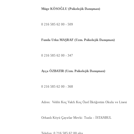
Müge KÖSOĞLU (Psikolojik Danışman)
0 216 585 62 00 - 509
Funda Utku MAŞRAF (Uzm. Psikolojik Danışman)
0 216 585 62 00 - 347
Ayça ÖZBATIR (Uzm. Psikolojik Danışman)
0 216 585 62 00 - 368
Adres: Vehbi Koç Vakfı Koç Özel İlköğretim Okulu ve Lisesi
Orhanlı Köyü Çayırlar Mevki Tuzla – İSTANBUL
Telefon: 0 216 585 62 00 pbx