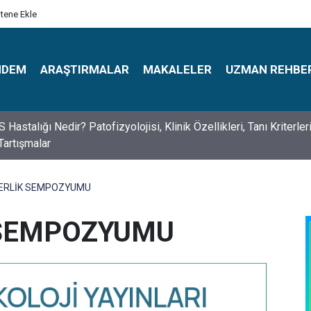
itene Ekle
NDEM
ARAŞTIRMALAR
MAKALELER
UZMAN REHBE
s Psikologlar Günü Nasıl Ortaya Çıktı? 10 Mayıs Tarihinin Hikaye
BERLİK SEMPOZYUMU
 SEMPOZYUMU