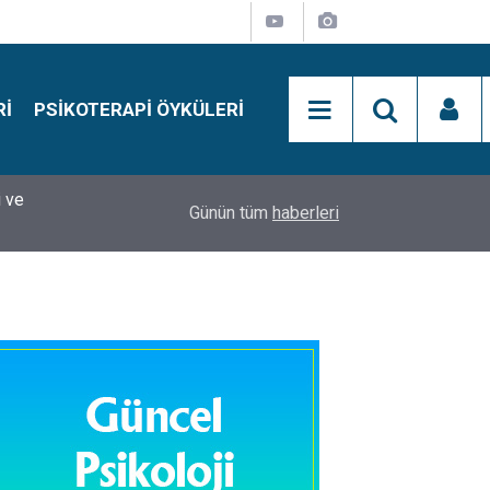
RI
PSIKOTERAPI ÖYKÜLERI
si
15:01
Simon Says Dikkat Programı Nedir?
Günün tüm
haberleri