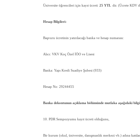
Üniversite öğrencileri için kayıt ücreti
25 YTL
dir. (Ücrete KDV da
Hesap Bilgileri:
Başvuru ücretinin yatırılacağı banka ve hesap numarası:
Alıcı: VKV Koç Özel İÖO ve Lisesi
Banka: Yapı Kredi Suadiye Şubesi (933)
Hesap No: 29244455
Banka dekontunun açıklama bölümünde mutlaka aşağıdaki bilgile
10. PDR Sempozyumu kayıt ücreti olduğunu,
Bir kurum (okul, üniversite, danışmanlık merkezi vb.) adına katıl