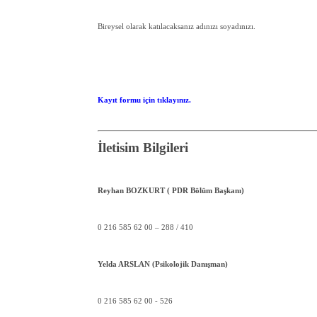
Bireysel olarak katılacaksanız adınızı soyadınızı.
Kayıt formu için tıklayınız.
İletisim Bilgileri
Reyhan BOZKURT ( PDR Bölüm Başkanı)
0 216 585 62 00 – 288 / 410
Yelda ARSLAN (Psikolojik Danışman)
0 216 585 62 00 - 526