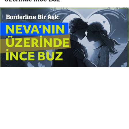
Yayınlanma:
14 Temmuz 2026 Salı 10:16
Borderline kişilik örüntüsünün gölgesinde yaşanan
yoğun bir aşkı anlatan bu terapötik öykü; terk
edilme korkusunu, duygusal gelgitleri, tükenmişliği
ve sınır koymanın iyileştirici gücünü Petersburg’un