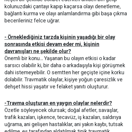
kolunuzdaki çantayı kapıp kaçarsa olayı denetleme,
bağlantı kurma ve olayı anlamlandırma gibi başa çıkma
becerileriniz felce uğrar.
- Örneklediğiniz tarzda kişinin yaşadığı bir olay
sonrasında etkisi devam eder mi, kişinin
davranışları ne şekilde olur?
Önemli bir konu… Yaşanan bu olayın etkisi o kadar
sarsıcı olabilir ki, bir daha o arkadaşıyla kişi görüşmek
dahi istemeyebilir. O semtten her geçişte içine korku
dolabilir. Travmatik olaylar, kişiye yoğun çaresizlik ve
dehşet hissi yaşatır ve felaket yanıtı oluşturur.
-Travma oluşturan en yaygın olaylar nelerdir?
Özetle söyleyecek olursak; doğal afetler, savaşlar,
trafik kazaları, işkence, tecavüz, iş kazaları, saldırıya
uğrama, ani gelişen hastalıklar, ani yakın kaybı, tutsak
edilme, eş tarafından aldatılmak tipik travmatik