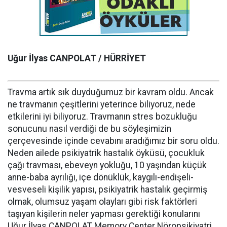
Uğur İlyas CANPOLAT / HÜRRİYET
Travma artık sık duyduğumuz bir kavram oldu. Ancak
ne travmanın çeşitlerini yeterince biliyoruz, nede
etkilerini iyi biliyoruz. Travmanın stres bozukluğu
sonucunu nasıl verdiği de bu söyleşimizin
çerçevesinde içinde cevabını aradığımız bir soru oldu.
Neden ailede psikiyatrik hastalık öyküsü, çocukluk
çağı travması, ebeveyn yokluğu, 10 yaşından küçük
anne-baba ayrılığı, içe dönüklük, kaygılı-endişeli-
vesveseli kişilik yapısı, psikiyatrik hastalık geçirmiş
olmak, olumsuz yaşam olayları gibi risk faktörleri
taşıyan kişilerin neler yapması gerektiği konularını
Uğur İlyas CANPOLAT Memory Center Nöropsikiyatri