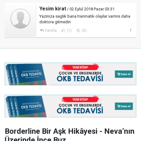
Yesim kirat
/ 02 Eylül 2018 Pazar 03:31
Yaziniza saglik bana tranmatik olaylar varmis daha
doktora gitmedin
Yanıtla
(1)
(0)
Borderline Bir Aşk Hikâyesi - Neva’nın
Üzerinde İnce Buz