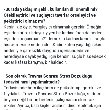
-Burada yaklaşım şekli, kullanılan dil önemli mi?
Ötekileştirici ve suçlayıcı tavırlar örseleyici ve
pekiştirici olmaz mı?
Kesinlikle öyle. Yargılayıcı olmamak gerekir. Örneğin
eşinden sürekli dayak yiyen bir kadına "sen de neden
eşinden boşanmadın?" demek, o kadının kendini suçlu
hissetmesine neden olur. Kadın zaten yaşadığı sıkıntı
nedeniyle çaresizlik duygusu içerisindedir ve
neredeyse dayak yediği için kendini suçlu hissedecek
kadar kafası karışmış bir haldedir.
-Son olarak Travma Sonrası Stres Bozukluğu
tedavisi nasıl yapılmaktadır?
Tedavisinde hem ilaç hem de psikoterapi gerekli ve
faydalıdır. Travma Sonrası Stres Bozukluğu, sadece
beynin değil bütün bedenin çalışmasını olumsuz
etkiler. Ayrıca, bazı kişiler acılarını dindirebilmek için