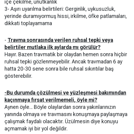
içe çekilme, unutkanlık
3- Aşırı uyarılma belirtileri: Gerginlik, uykusuzluk,
yerinde duramıyormuş hissi, irkilme, öfke patlamaları,
dikkati toplayamama
-
Travma sonrasında verilen ruhsal tepki veya
belirtiler mutlaka ilk aylarda mı görülür?
Hayır. Bazen travmatik bir olaydan hemen sonra hiçbir
ruhsal tepki gözlenmeyebilir. Ancak travmadan 6 ay
hatta 20-30 sene sonra bile ruhsal sıkıntılar baş
gösterebilir.
-Bu durumda çözülmesi ve yüzleşmesi bakımından
kaçınmaya fırsat verilmemeli, öyle mi?
Aynen öyle… Böyle olaylardan sonra yakınlarınızın
yanında olmaya ve travmasını konuşmaya paylaşmaya
çalışmak faydalı olacaktır. Üzülmesin diye konuyu
açmamak iyi bir yol değildir.