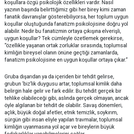
koşullara özgü psikolojik özellikleri vardır. Nasıl
yazının başında belirttiğimiz gibi her birey kimi zaman
fanatik davranışlar gösterebiliyorsa, her toplum uygun
koşullar oluştuğunda fanatizm psikolojisine doğru yol
alabilir. Nedir bu fanatizmin ortaya çıkışına elverişli,
uygun koşullar? Tek cümleyle özetlemek gerekirse,
“özellikle yaşanan ortak zorluklar sırasında, toplumsal
kimliğin bireysel olanın önüne geçtiği zamanlarda,
fanatizm psikolojisine en uygun koşullar ortaya çıkar.”
Gruba dışarıdan ya da içeriden bir tehdit gelirse,
grubun ‘biz’lik duygusu artar, toplumsal kimlik daha
belirgin hale gelir ve fark edilir. Bu tehdit gerçek bir
tehlike olabileceği gibi, aslında gerçek olmayan, ancak
öyle algılanan bir tehdit de olabilir. Savaş dönemleri,
açlık, büyük doğal afetler, etnik temizlik, soykırım,
sürgün gibi insan eliyle yapılan travmalar, toplumsal
kimliğin uyanmasına yol açar ve bireylerin büyük
fedakarlıklar yapabilmelerini sağlar.