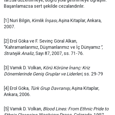
Başarılamazsa sert şekilde cezalandırılır.
[1] Nuri Bilgin,
Kimlik İnşası,
Aşina Kitaplar, Ankara,
2007.
[2] Erol Göka ve F. Sevinç Göral Alkan,
“Kahramanlarımız, Düşmanlarımız ve İç Dünyamız
”,
Stratejik Analiz
, Sayı 87, 2007, ss. 71-76.
[3] Vamık D. Volkan,
Körü Körüne İnanç: Kriz
Dönemlerinde Geniş Gruplar ve Liderleri,
ss. 29-79
[4] Erol Göka,
Türk Grup Davranışı,
Aşina Kitaplar,
Ankara, 2006.
[5] Vamık D. Volkan,
Blood Lines: From Ethnic Pride to
Ethnic Cleansing,
Westview Press, Colorado, 1997,