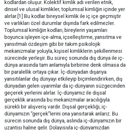
kodlardan oluşur. Kolektif kimlik adı verilen etnik,
dinsel ve ulusal kimlikler, toplumsal kimliğin içinde yer
alırlar.[1] Bu kodlar bireysel kimlik ile iç içe geçmiştir
ve varlıkları özel durumlar dışında fark edilmezler.
Toplumsal kimliğin kodları, bireylerin yaşamları
boyunca işleyen içe-alma, içselleştirme, yansıtma ve
yansıtmalı özdeşim gibi bir takım psikolojik
mekanizmalar yoluyla, kişisel kimliklerin şekillenmesi
sürecinde yerleşir. Bu süreç sonunda dış dünya ile iç-
dünya arasında tam anlamıyla birbirine denk olmasa da
bir paralellik ortaya çıkar. İç-dünyadan dışarıya
yansıtılanlar dış dünyayı etkileyip biçimlendirirken, dış
dünyadan gelen uyarımlar da iç-dünyanın süzgecinden
geçerek yerlerini alırlar. İç-dünyamız ile dışsal
gerçeklik arasında bu mekanizmalar aracılığıyla
sürekli bir alışveriş vardır. Dışsal gerçekliği, iç-
dünyamızın “gerçek”lerini ona yansıtarak anlarız. Bu
sürecin sonunda dış dünya, aslında iç-dünyamızın bir
uzantısı haline gelir. Dolayısıyla iç-dünyamızdan