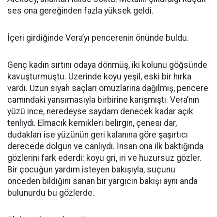
ses ona gereğinden fazla yüksek geldi.
İçeri girdiğinde Vera’yı pencerenin önünde buldu.
Genç kadın sırtını odaya dönmüş, iki kolunu göğsünde
kavuşturmuştu. Üzerinde koyu yeşil, eski bir hırka
vardı. Uzun siyah saçları omuzlarına dağılmış, pencere
camındaki yansımasıyla birbirine karışmıştı. Vera’nın
yüzü ince, neredeyse saydam denecek kadar açık
tenliydi. Elmacık kemikleri belirgin, çenesi dar,
dudakları ise yüzünün geri kalanına göre şaşırtıcı
derecede dolgun ve canlıydı. İnsan ona ilk baktığında
gözlerini fark ederdi: koyu gri, iri ve huzursuz gözler.
Bir çocuğun yardım isteyen bakışıyla, suçunu
önceden bildiğini sanan bir yargıcın bakışı aynı anda
bulunurdu bu gözlerde.