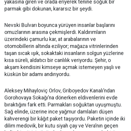
yakasına giren ve orada eriyerek tenine soğuk bir
parmak gibi dokunan, kararsız bir şeydi.
Nevski Bulvarı boyunca yürüyen insanlar başlarını
omuzlarının arasına çekmişlerdi. Kaldırımların
üzerindeki çamurlu kar, at arabalarının ve
otomobillerin altında eziliyor; mağaza vitrinlerinden
taşan sıcak ışık, sokaktaki insanların solgun yüzlerine
kısa süreli, aldatıcı bir canlılık veriyordu. Şehir, o
akşam kendisini kimseye açmak istemeyen yaşlı ve
küskün bir adamı andırıyordu.
Aleksey Mihayloviç Orlov, Griboyedov Kanalı’ndan
Gorohovaya Sokağı’na dönerken eldivenlerini evde
bıraktığını fark etti. Parmakları soğuktan uyuşmuştu.
Sağ elinde, üzerine ince yağmur damlaları düşen
kahverengi bir kâğıt paket taşıyordu. Paketin içinde iki
dilim medovik, bir kutu siyah çay ve Vera’nın geçen