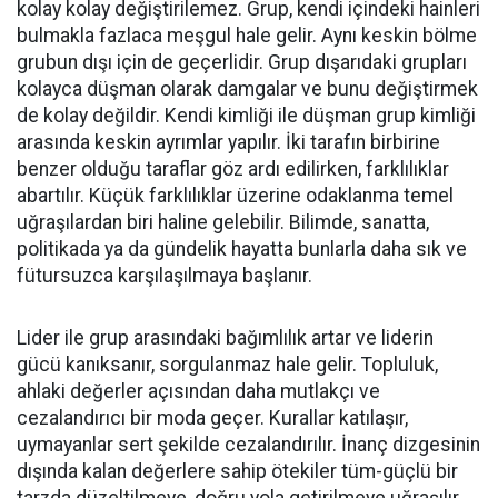
kolay kolay değiştirilemez. Grup, kendi içindeki hainleri
bulmakla fazlaca meşgul hale gelir. Aynı keskin bölme
grubun dışı için de geçerlidir. Grup dışarıdaki grupları
kolayca düşman olarak damgalar ve bunu değiştirmek
de kolay değildir. Kendi kimliği ile düşman grup kimliği
arasında keskin ayrımlar yapılır. İki tarafın birbirine
benzer olduğu taraflar göz ardı edilirken, farklılıklar
abartılır. Küçük farklılıklar üzerine odaklanma temel
uğraşılardan biri haline gelebilir. Bilimde, sanatta,
politikada ya da gündelik hayatta bunlarla daha sık ve
fütursuzca karşılaşılmaya başlanır.
Lider ile grup arasındaki bağımlılık artar ve liderin
gücü kanıksanır, sorgulanmaz hale gelir. Topluluk,
ahlaki değerler açısından daha mutlakçı ve
cezalandırıcı bir moda geçer. Kurallar katılaşır,
uymayanlar sert şekilde cezalandırılır. İnanç dizgesinin
dışında kalan değerlere sahip ötekiler tüm-güçlü bir
tarzda düzeltilmeye, doğru yola getirilmeye uğraşılır.