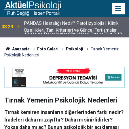
10 Mayıs Psikologlar Günü Nasıl Ortaya Çıktı? 10
10:30
Mayıs Tarihinin Hikayesi
Anasayfa
Foto Galeri
Psikoloji
Tırnak Yemenin
Psikolojik Nedenleri
Tırnak Yemenin Psikolojik Nedenleri
Tırnak kemiren insanların diğerlerinden farkı nedir?
İradeleri daha mı zayıftır? Daha mı sinirlidirler?
Yoksa daha mı aç? Bunun psikolojik bir açıklaması