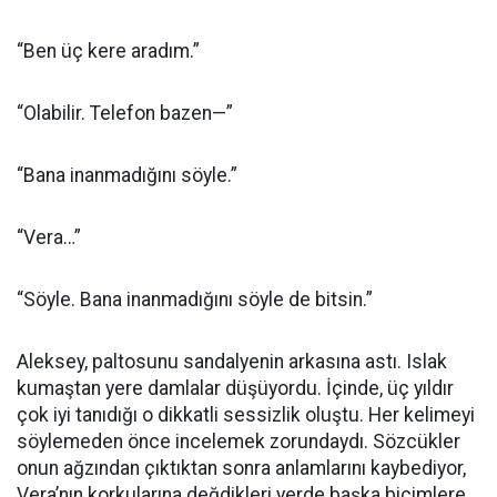
“Ben üç kere aradım.”
“Olabilir. Telefon bazen—”
“Bana inanmadığını söyle.”
“Vera…”
“Söyle. Bana inanmadığını söyle de bitsin.”
Aleksey, paltosunu sandalyenin arkasına astı. Islak
kumaştan yere damlalar düşüyordu. İçinde, üç yıldır
çok iyi tanıdığı o dikkatli sessizlik oluştu. Her kelimeyi
söylemeden önce incelemek zorundaydı. Sözcükler
onun ağzından çıktıktan sonra anlamlarını kaybediyor,
Vera’nın korkularına değdikleri yerde başka biçimlere