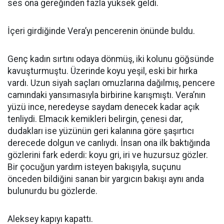
ses ona gereğinden fazla yüksek geldi.
İçeri girdiğinde Vera’yı pencerenin önünde buldu.
Genç kadın sırtını odaya dönmüş, iki kolunu göğsünde
kavuşturmuştu. Üzerinde koyu yeşil, eski bir hırka
vardı. Uzun siyah saçları omuzlarına dağılmış, pencere
camındaki yansımasıyla birbirine karışmıştı. Vera’nın
yüzü ince, neredeyse saydam denecek kadar açık
tenliydi. Elmacık kemikleri belirgin, çenesi dar,
dudakları ise yüzünün geri kalanına göre şaşırtıcı
derecede dolgun ve canlıydı. İnsan ona ilk baktığında
gözlerini fark ederdi: koyu gri, iri ve huzursuz gözler.
Bir çocuğun yardım isteyen bakışıyla, suçunu
önceden bildiğini sanan bir yargıcın bakışı aynı anda
bulunurdu bu gözlerde.
Aleksey kapıyı kapattı.