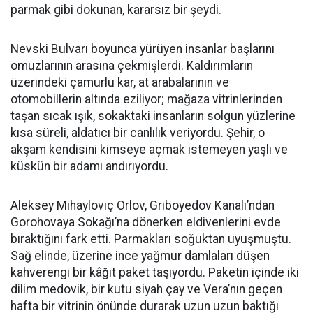
parmak gibi dokunan, kararsız bir şeydi.
Nevski Bulvarı boyunca yürüyen insanlar başlarını
omuzlarının arasına çekmişlerdi. Kaldırımların
üzerindeki çamurlu kar, at arabalarının ve
otomobillerin altında eziliyor; mağaza vitrinlerinden
taşan sıcak ışık, sokaktaki insanların solgun yüzlerine
kısa süreli, aldatıcı bir canlılık veriyordu. Şehir, o
akşam kendisini kimseye açmak istemeyen yaşlı ve
küskün bir adamı andırıyordu.
Aleksey Mihayloviç Orlov, Griboyedov Kanalı’ndan
Gorohovaya Sokağı’na dönerken eldivenlerini evde
bıraktığını fark etti. Parmakları soğuktan uyuşmuştu.
Sağ elinde, üzerine ince yağmur damlaları düşen
kahverengi bir kâğıt paket taşıyordu. Paketin içinde iki
dilim medovik, bir kutu siyah çay ve Vera’nın geçen
hafta bir vitrinin önünde durarak uzun uzun baktığı