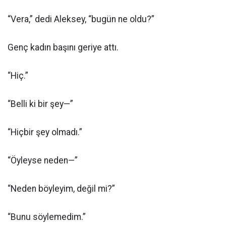
“Vera,” dedi Aleksey, “bugün ne oldu?”
Genç kadın başını geriye attı.
“Hiç.”
“Belli ki bir şey—”
“Hiçbir şey olmadı.”
“Öyleyse neden—”
“Neden böyleyim, değil mi?”
“Bunu söylemedim.”