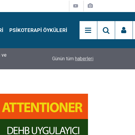
RI
PSIKOTERAPI ÖYKÜLERI
si
15:01
Simon Says Dikkat Programı Nedir?
Günün tüm
haberleri