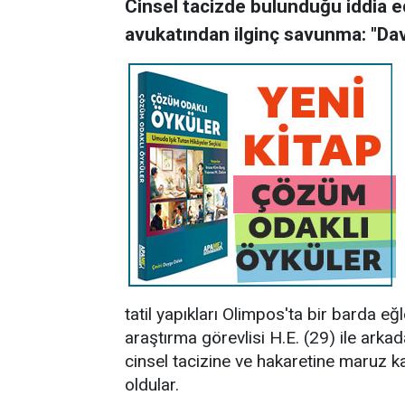
Cinsel tacizde bulunduğu iddia e
avukatından ilginç savunma: "Dav
tatil yapıkları Olimpos'ta bir barda eğ
araştırma görevlisi H.E. (29) ile arka
cinsel tacizine ve hakaretine maruz ka
oldular.