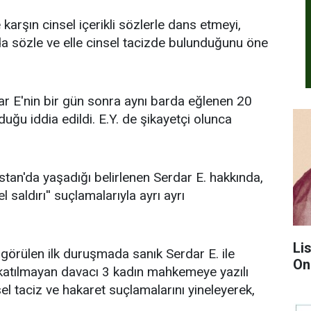
 karşın cinsel içerikli sözlerle dans etmeyi,
 da sözle ve elle cinsel tacizde bulunduğunu öne
r E'nin bir gün sonra aynı barda eğlenen 20
duğu iddia edildi. E.Y. de şikayetçi olunca
stan'da yaşadığı belirlenen Serdar E. hakkında,
sel saldırı'' suçlamalarıyla ayrı ayrı
Li
rülen ilk duruşmada sanık Serdar E. ile
On
katılmayan davacı 3 kadın mahkemeye yazılı
sel taciz ve hakaret suçlamalarını yineleyerek,