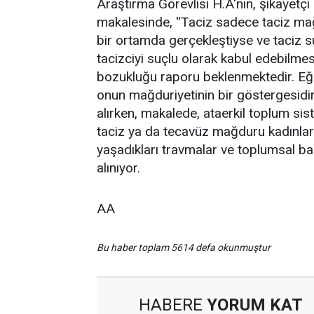
Araştırma Görevlisi H.A'nın, şikayet
makalesinde, ''Taciz sadece taciz ma
bir ortamda gerçekleştiyse ve taciz 
tacizciyi suçlu olarak kabul edebilme
bozukluğu raporu beklenmektedir. Eğer
onun mağduriyetinin bir göstergesidir ve
alırken, makalede, ataerkil toplum sis
taciz ya da tecavüz mağduru kadınları
yaşadıkları travmalar ve toplumsal bask
alınıyor.
AA
Bu haber toplam 5614 defa okunmuştur
HABERE
YORUM KAT