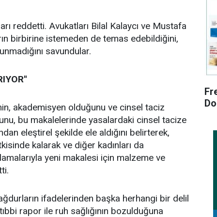
rı reddetti. Avukatları Bilal Kalaycı ve Mustafa
rın birbirine istemeden de temas edebildiğini,
lunmadığını savundular.
IYOR''
Fr
Do
nin, akademisyen olduğunu ve cinsel taciz
u, bu makalelerinde yasalardaki cinsel tacize
dan eleştirel şekilde ele aldığını belirterek,
tkisinde kalarak ve diğer kadınları da
lamalarıyla yeni makalesi için malzeme ve
ti.
ğdurların ifadelerinden başka herhangi bir delil
tıbbi rapor ile ruh sağlığının bozulduğuna