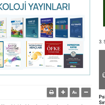
3. 
Ps
Sı