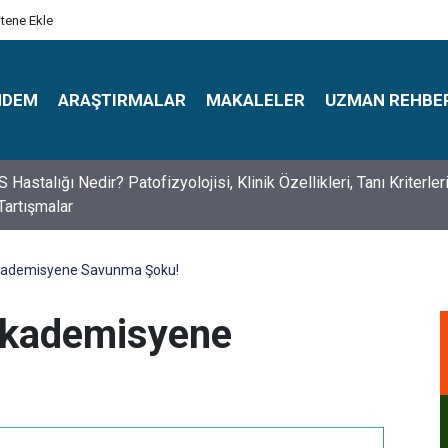
itene Ekle
NDEM
ARAŞTIRMALAR
MAKALELER
UZMAN REHBE
s Psikologlar Günü Nasıl Ortaya Çıktı? 10 Mayıs Tarihinin Hikaye
kademisyene Savunma Şoku!
Akademisyene