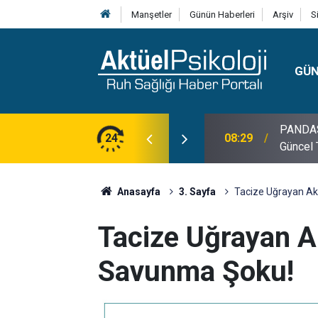
Manşetler
Günün Haberleri
Arşiv
S
GÜ
lojisi, Klinik Özellikleri, Tanı Kriterleri ve
24
10:30
10 Mayı
Anasayfa
3. Sayfa
Tacize Uğrayan A
Tacize Uğrayan 
Savunma Şoku!