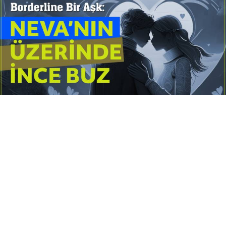
Yayınlanma:
14 Temmuz 2026 Salı 10:16
Borderline kişilik örüntüsünün gölgesinde yaşanan
yoğun bir aşkı anlatan bu terapötik öykü; terk
edilme korkusunu, duygusal gelgitleri, tükenmişliği
ve sınır koymanın iyileştirici gücünü Petersburg’un
karanlık atmosferinde işler.