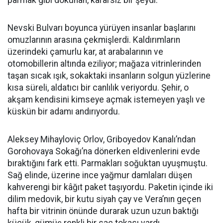
parmak gibi dokunan, kararsız bir şeydi.
Nevski Bulvarı boyunca yürüyen insanlar başlarını
omuzlarının arasına çekmişlerdi. Kaldırımların
üzerindeki çamurlu kar, at arabalarının ve
otomobillerin altında eziliyor; mağaza vitrinlerinden
taşan sıcak ışık, sokaktaki insanların solgun yüzlerine
kısa süreli, aldatıcı bir canlılık veriyordu. Şehir, o
akşam kendisini kimseye açmak istemeyen yaşlı ve
küskün bir adamı andırıyordu.
Aleksey Mihayloviç Orlov, Griboyedov Kanalı’ndan
Gorohovaya Sokağı’na dönerken eldivenlerini evde
bıraktığını fark etti. Parmakları soğuktan uyuşmuştu.
Sağ elinde, üzerine ince yağmur damlaları düşen
kahverengi bir kâğıt paket taşıyordu. Paketin içinde iki
dilim medovik, bir kutu siyah çay ve Vera’nın geçen
hafta bir vitrinin önünde durarak uzun uzun baktığı