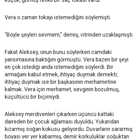
küçük, gümüş renkli bir saç tokası vardı.
Vera o zaman tokayı istemediğini söylemişti.
“Böyle şeyleri sevmem,” demiş, vitrinden uzaklaşmıştı.
Fakat Aleksey, onun bunu söylerken camdaki
yansımasına baktığını görmüştü. Vera bazen bir şeyi
en çok istediği anda istemediğini söylerdi. Bir
armağanı kabul etmek, ihtiyaç duymak demekti;
ihtiyaç duymak ise bir başkasının merhametine
kalmak. Vera için merhamet, sevginin bozulmuş,
küçültücü bir biçimiydi.
Aleksey merdivenleri çıkarken üçüncü kattaki
daireden bir çocuk ağlaması duyuldu. Yukarıdan
kızarmış soğan kokusu geliyordu. Duvarların sararmış
boyası yer yer kabarmış, demir korkuluklar soğuktan