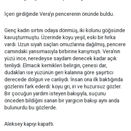
İçeri girdiğinde Vera’yı pencerenin önünde buldu.
Genç kadın sırtını odaya dönmüş, iki kolunu göğsünde
kavuşturmuştu. Üzerinde koyu yeşil, eski bir hırka
vardı. Uzun siyah saçları omuzlarına dağılmış, pencere
camındaki yansımasıyla birbirine karışmıştı. Vera’nın
yüzü ince, neredeyse saydam denecek kadar açık
tenliydi. Elmacık kemikleri belirgin, çenesi dar,
dudakları ise yüzünün geri kalanına göre şaşırtıcı
derecede dolgun ve canlıydı. İnsan ona ilk baktığında
gözlerini fark ederdi: koyu gri, iri ve huzursuz gözler.
Bir çocuğun yardım isteyen bakışıyla, suçunu
önceden bildiğini sanan bir yargıcın bakışı aynı anda
bulunurdu bu gözlerde.
Aleksey kapıyı kapattı.