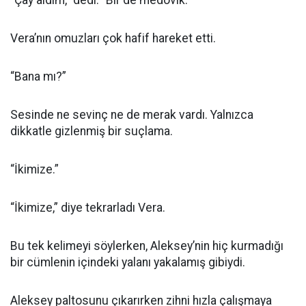
“Çay aldım,” dedi. “Bir de medovik.”
Vera’nın omuzları çok hafif hareket etti.
“Bana mı?”
Sesinde ne sevinç ne de merak vardı. Yalnızca
dikkatle gizlenmiş bir suçlama.
“İkimize.”
“İkimize,” diye tekrarladı Vera.
Bu tek kelimeyi söylerken, Aleksey’nin hiç kurmadığı
bir cümlenin içindeki yalanı yakalamış gibiydi.
Aleksey paltosunu çıkarırken zihni hızla çalışmaya