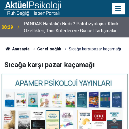
PANDAS Hastalığı Nedir? Patofizyolojisi, Klinik
08:29
Özellikleri, Tanı Kriterleri ve Güncel Tartışmalar
10 Mayıs Psikologlar Günü Nasıl Ortaya Çıktı? 10
10:30
Mayıs Tarihinin Hikayesi
Anasayfa
Genel-sağlık
Sıcağa karşı pazar kaçamağı
Sıcağa karşı pazar kaçamağı