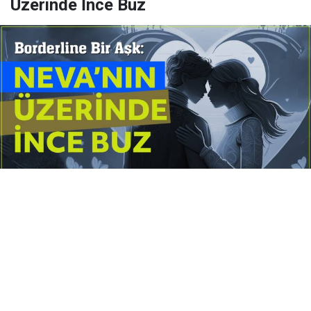
Üzerinde İnce Buz
Yayınlanma:
14 Temmuz 2026 Salı 10:16
Borderline kişilik örüntüsünün gölgesinde yaşanan
yoğun bir aşkı anlatan bu terapötik öykü; terk
edilme korkusunu, duygusal gelgitleri, tükenmişliği