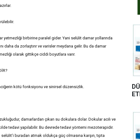
zırlar.
ülebilir.
yetmezliği birbirine paralel gider. Yani selülit damar yollarında
nı daha da zorlaştırır ve varisler meydana gelir. Bu da damar
mezliği olarak gittikçe ciddi boyutlara varır.
DİR?
DÜ
aciğerin kötü fonksiyonu ve sinirsel düzensizlik.
ET
zukluğudur, damarlardan çıkan su dokulara dolar. Dokular acılı ve
kilde tedavi yapılabilir. Bu devrede tedavi yöntemi mezoterapidir.
selülit'i buradan atmak oldukça güç olmasına karşın, tıpta