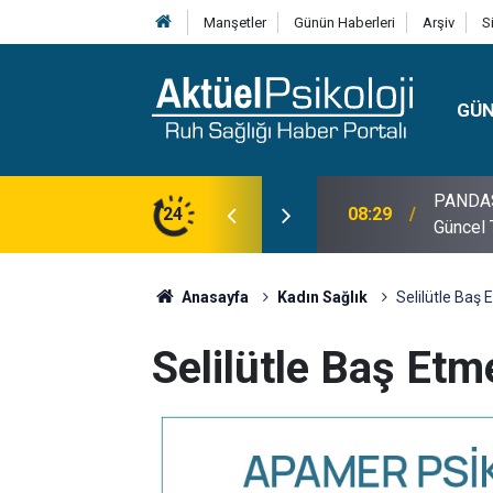
Manşetler
Günün Haberleri
Arşiv
S
GÜ
lojisi, Klinik Özellikleri, Tanı Kriterleri ve
24
10:30
10 Mayı
Anasayfa
Kadın Sağlık
Selilütle Baş 
Selilütle Baş Etme