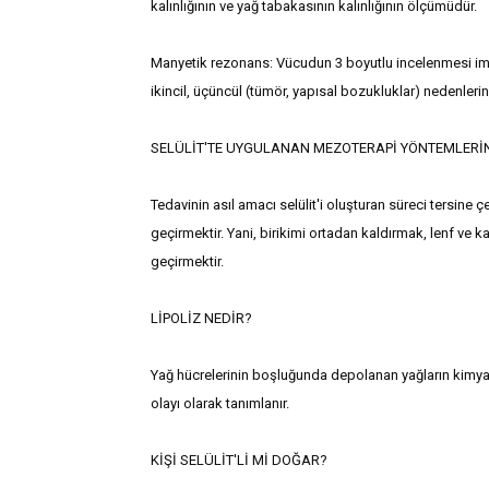
kalınlığının ve yağ tabakasının kalınlığının ölçümüdür.
Manyetik rezonans: Vücudun 3 boyutlu incelenmesi imkan
ikincil, üçüncül (tümör, yapısal bozukluklar) nedenlerin
SELÜLİT'TE UYGULANAN MEZOTERAPİ YÖNTEMLERİ
Tedavinin asıl amacı selülit'i oluşturan süreci tersine 
geçirmektir. Yani, birikimi ortadan kaldırmak, lenf ve 
geçirmektir.
LİPOLİZ NEDİR?
Yağ hücrelerinin boşluğunda depolanan yağların kimyasa
olayı olarak tanımlanır.
KİŞİ SELÜLİT'Lİ Mİ DOĞAR?