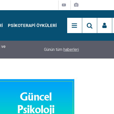
RI
PSIKOTERAPI ÖYKÜLERI
si
15:01
Simon Says Dikkat Programı Nedir?
Günün tüm
haberleri