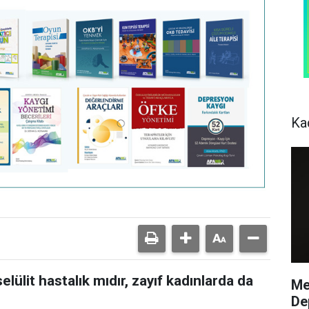
Ka
lülit hastalık mıdır, zayıf kadınlarda da
Me
De