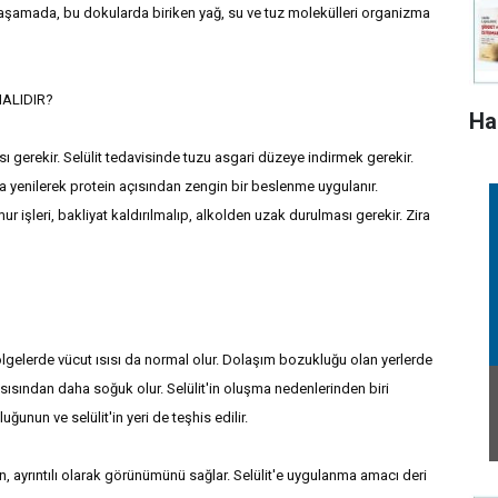
 aşamada, bu dokularda biriken yağ, su ve tuz molekülleri organizma
ALIDIR?
Ha
ı gerekir. Selülit tedavisinde tuzu asgari düzeye indirmek gerekir.
a yenilerek protein açısından zengin bir beslenme uygulanır.
mur işleri, bakliyat kaldırılmalıp, alkolden uzak durulması gerekir. Zira
gelerde vücut ısısı da normal olur. Dolaşım bozukluğu olan yerlerde
ısından daha soğuk olur. Selülit'in oluşma nedenlerinden biri
nun ve selülit'in yeri de teşhis edilir.
in, ayrıntılı olarak görünümünü sağlar. Selülit'e uygulanma amacı deri