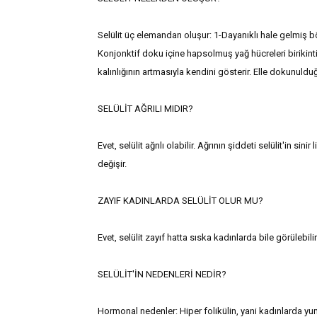
Selülit üç elemandan oluşur: 1-Dayanıklı hale gelmiş bö
Konjonktif doku içine hapsolmuş yağ hücreleri birikintil
kalınlığının artmasıyla kendini gösterir. Elle dokunuld
SELÜLİT AĞRILI MIDIR?
Evet, selülit ağrılı olabilir. Ağrının şiddeti selülit'in si
değişir.
ZAYIF KADINLARDA SELÜLİT OLUR MU?
Evet, selülit zayıf hatta sıska kadınlarda bile görülebilir
SELÜLİT'İN NEDENLERİ NEDİR?
Hormonal nedenler: Hiper folikülin, yani kadınlarda yu