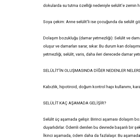
dokularda su tutma özelliği nedeniyle selülit'e zemin ha
Soya çekim: Anne selülit'li ise çocuğunda da selülit gör
Dolaşım bozukluğu (damar yetmezliği): Selülit ve damar 
oluşur ve damarları sarar, sıkar. Bu durum kan dolaşımı
yetmezliği, selülit, varis, daha ileri derecede damar yet
SELÜLİT'İN OLUŞMASINDA DİĞER NEDENLER NELER
Kabızlık, hipotiroid, doğum kontrol hapı kullanımı, kar
SELÜLİT KAÇ AŞAMADA GELİŞİR?
Selülit üç aşamada gelişir. Birinci aşaması dolaşım bo
duyarlıdırlar. Ödemli denilen bu devrede başarılı bir şe
İkinci aşamada, ödem daha da fazlalaşır. Bu aşamada 