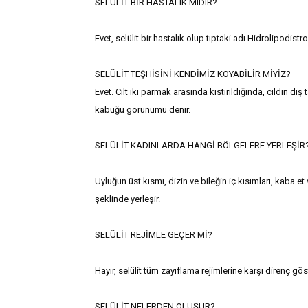
SELÜLİT BİR HASTALIK MIDIR?
Evet, selülit bir hastalık olup tıptaki adı Hidrolipodistrof
SELÜLİT TEŞHİSİNİ KENDİMİZ KOYABİLİR MİYİZ?
Evet. Cilt iki parmak arasında kıstırıldığında, cildin dış
kabuğu görünümü denir.
SELÜLİT KADINLARDA HANGİ BÖLGELERE YERLEŞİR
Uyluğun üst kısmı, dizin ve bileğin iç kısımları, kaba e
şeklinde yerleşir.
SELÜLİT REJİMLE GEÇER Mİ?
Hayır, selülit tüm zayıflama rejimlerine karşı direnç gös
SELÜLİT NELERDEN OLUŞUR?