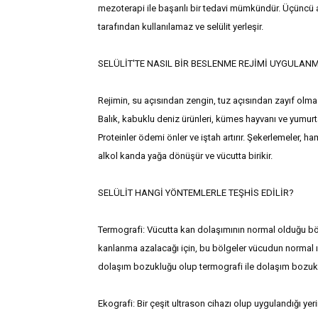
mezoterapi ile başarılı bir tedavi mümkündür. Üçüncü
tarafından kullanılamaz ve selülit yerleşir.
SELÜLİT'TE NASIL BİR BESLENME REJİMİ UYGULANM
Rejimin, su açısından zengin, tuz açısından zayıf olmas
Balık, kabuklu deniz ürünleri, kümes hayvanı ve yumurt
Proteinler ödemi önler ve iştah artırır. Şekerlemeler, ha
alkol kanda yağa dönüşür ve vücutta birikir.
SELÜLİT HANGİ YÖNTEMLERLE TEŞHİS EDİLİR?
Termografi: Vücutta kan dolaşımının normal olduğu böl
kanlanma azalacağı için, bu bölgeler vücudun normal ıs
dolaşım bozukluğu olup termografi ile dolaşım bozukluğu
Ekografi: Bir çeşit ultrason cihazı olup uygulandığı yer