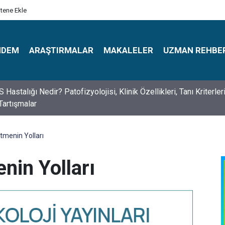
itene Ekle
NDEM
ARAŞTIRMALAR
MAKALELER
UZMAN REHBE
s Psikologlar Günü Nasıl Ortaya Çıktı? 10 Mayıs Tarihinin Hikaye
Etmenin Yolları
nin Yolları