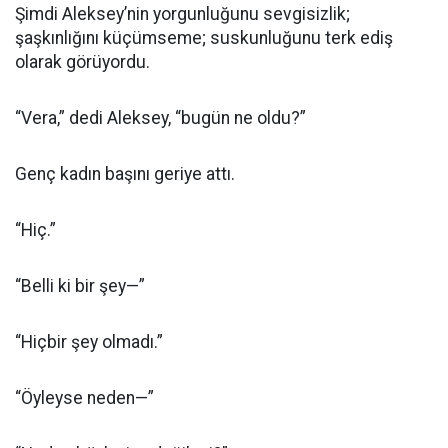
Şimdi Aleksey’nin yorgunluğunu sevgisizlik;
şaşkınlığını küçümseme; suskunluğunu terk ediş
olarak görüyordu.
“Vera,” dedi Aleksey, “bugün ne oldu?”
Genç kadın başını geriye attı.
“Hiç.”
“Belli ki bir şey—”
“Hiçbir şey olmadı.”
“Öyleyse neden—”