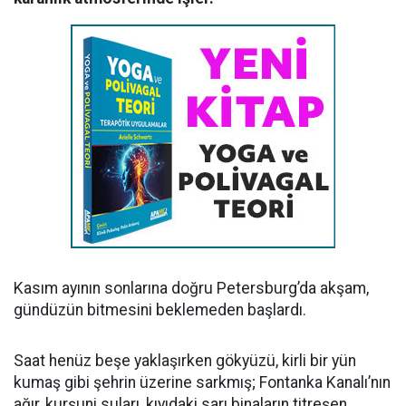
Kasım ayının sonlarına doğru Petersburg’da akşam,
gündüzün bitmesini beklemeden başlardı.
Saat henüz beşe yaklaşırken gökyüzü, kirli bir yün
kumaş gibi şehrin üzerine sarkmış; Fontanka Kanalı’nın
ağır, kurşuni suları, kıyıdaki sarı binaların titreşen