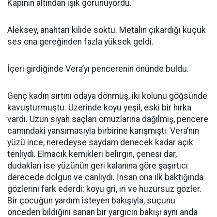
Kapının altından ışık görünüyordu.
Aleksey, anahtarı kilide soktu. Metalin çıkardığı küçük
ses ona gereğinden fazla yüksek geldi.
İçeri girdiğinde Vera’yı pencerenin önünde buldu.
Genç kadın sırtını odaya dönmüş, iki kolunu göğsünde
kavuşturmuştu. Üzerinde koyu yeşil, eski bir hırka
vardı. Uzun siyah saçları omuzlarına dağılmış, pencere
camındaki yansımasıyla birbirine karışmıştı. Vera’nın
yüzü ince, neredeyse saydam denecek kadar açık
tenliydi. Elmacık kemikleri belirgin, çenesi dar,
dudakları ise yüzünün geri kalanına göre şaşırtıcı
derecede dolgun ve canlıydı. İnsan ona ilk baktığında
gözlerini fark ederdi: koyu gri, iri ve huzursuz gözler.
Bir çocuğun yardım isteyen bakışıyla, suçunu
önceden bildiğini sanan bir yargıcın bakışı aynı anda