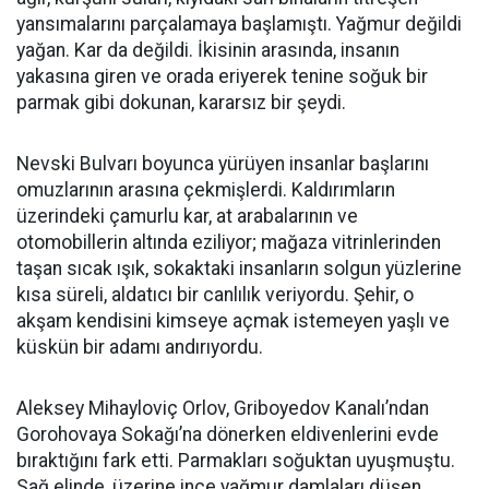
yansımalarını parçalamaya başlamıştı. Yağmur değildi
yağan. Kar da değildi. İkisinin arasında, insanın
yakasına giren ve orada eriyerek tenine soğuk bir
parmak gibi dokunan, kararsız bir şeydi.
Nevski Bulvarı boyunca yürüyen insanlar başlarını
omuzlarının arasına çekmişlerdi. Kaldırımların
üzerindeki çamurlu kar, at arabalarının ve
otomobillerin altında eziliyor; mağaza vitrinlerinden
taşan sıcak ışık, sokaktaki insanların solgun yüzlerine
kısa süreli, aldatıcı bir canlılık veriyordu. Şehir, o
akşam kendisini kimseye açmak istemeyen yaşlı ve
küskün bir adamı andırıyordu.
Aleksey Mihayloviç Orlov, Griboyedov Kanalı’ndan
Gorohovaya Sokağı’na dönerken eldivenlerini evde
bıraktığını fark etti. Parmakları soğuktan uyuşmuştu.
Sağ elinde, üzerine ince yağmur damlaları düşen