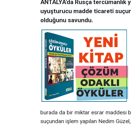
ANTALYA'da Rusça tercümanlık y
uyuşturucu madde ticareti suçunda
olduğunu savundu.
burada da bir miktar esrar maddesi bu
suçundan işlem yapılan Nedim Güzel, 