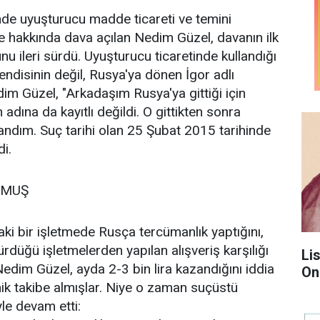
de uyuşturucu madde ticareti ve temini
e hakkında dava açılan Nedim Güzel, davanın ilk
nu ileri sürdü. Uyuşturucu ticaretinde kullandığı
kendisinin değil, Rusya'ya dönen İgor adlı
im Güzel, "Arkadaşım Rusya'ya gittiği için
adına da kayıtlı değildi. O gittikten sonra
landım. Suç tarihi olan 25 Şubat 2015 tarihinde
i.
RMUŞ
aki bir işletmede Rusça tercümanlık yaptığını,
üğü işletmelerden yapılan alışveriş karşılığı
Li
Nedim Güzel, ayda 2-3 bin lira kazandığını iddia
On
k takibe almışlar. Niye o zaman suçüstü
le devam etti: