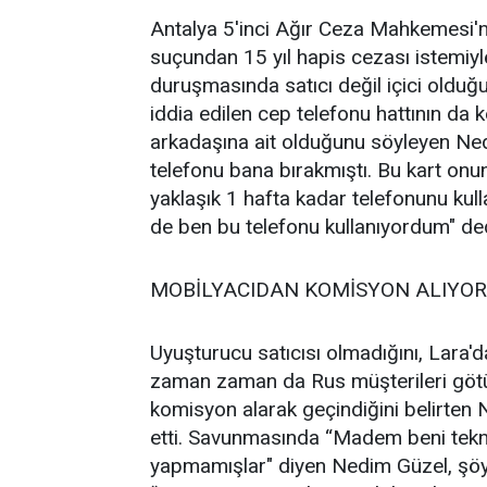
Antalya 5'inci Ağır Ceza Mahkemesi'n
suçundan 15 yıl hapis cezası istemiyl
duruşmasında satıcı değil içici olduğu
iddia edilen cep telefonu hattının da 
arkadaşına ait olduğunu söyleyen Ned
telefonu bana bırakmıştı. Bu kart onun 
yaklaşık 1 hafta kadar telefonunu kul
de ben bu telefonu kullanıyordum" ded
MOBİLYACIDAN KOMİSYON ALIYO
Uyuşturucu satıcısı olmadığını, Lara'd
zaman zaman da Rus müşterileri götürd
komisyon alarak geçindiğini belirten 
etti. Savunmasında “Madem beni tekni
yapmamışlar" diyen Nedim Güzel, şöy