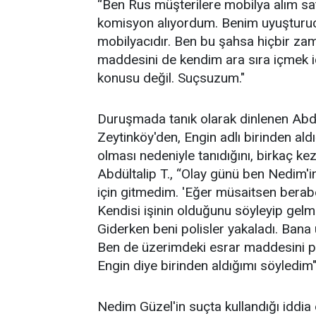
“Ben Rus müşterilere mobilya alım sa
komisyon alıyordum. Benim uyuşturucu
mobilyacıdır. Ben bu şahsa hiçbir z
maddesini de kendim ara sıra içmek 
konusu değil. Suçsuzum."
Duruşmada tanık olarak dinlenen Abdül
Zeytinköy'den, Engin adlı birinden ald
olması nedeniyle tanıdığını, birkaç k
Abdültalip T., “Olay günü ben Nedim'
için gitmedim. 'Eğer müsaitsen beraber
Kendisi işinin olduğunu söyleyip gelm
Giderken beni polisler yakaladı. Ban
Ben de üzerimdeki esrar maddesini p
Engin diye birinden aldığımı söyledim
Nedim Güzel'in suçta kullandığı iddia 