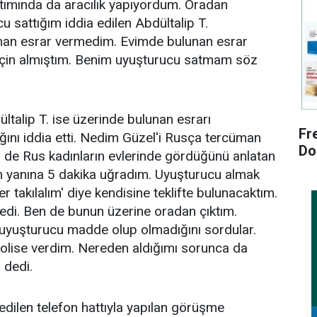
tımında da aracılık yapıyordum. Oradan
 sattığım iddia edilen Abdültalip T.
aman esrar vermedim. Evimde bulunan esrar
için almıştım. Benim uyuşturucu satmam söz
talip T. ise üzerinde bulunan esrarı
Fr
ığını iddia etti. Nedim Güzel'i Rusça tercüman
Do
ez de Rus kadınların evlerinde gördüğünü anlatan
in yanına 5 dakika uğradım. Uyuşturucu almak
 takılalım' diye kendisine teklifte bulunacaktım.
edi. Ben de bunun üzerine oradan çıktım.
a uyuşturucu madde olup olmadığını sordular.
olise verdim. Nereden aldığımı sorunca da
" dedi.
edilen telefon hattıyla yapılan görüşme