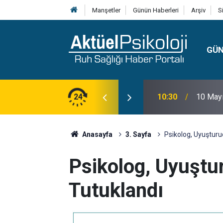
Manşetler
Günün Haberleri
Arşiv
S
GÜ
lojisi, Klinik Özellikleri, Tanı Kriterleri ve
24
10:30
10 Mayı
Anasayfa
3. Sayfa
Psikolog, Uyuşturu
Psikolog, Uyuştu
Tutuklandı