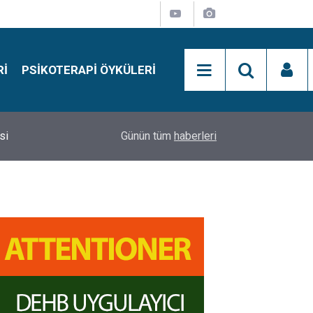
RI
PSIKOTERAPI ÖYKÜLERI
si
15:01
Simon Says Dikkat Programı Nedir?
Günün tüm
haberleri