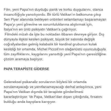
Film, yeni Papa'nın duyduğu panik ve korku duygularını, olanca
insancıllığıyla yansıtıyordu. Bir türlü Vatikan'ın balkonuna çıkıp
Sen Piyer alanında bekleyen onbinleri selamlamayı başaramayan
Papa'yı yeni görevine ve sorumluluklarına alıştırmak için,
İtalya'nın en ünlü psikiyatrı Vatikan'a çağrılıyor.
Filmdeki mizah da işte bu noktadan itibaren devreye giriyor. Dış
dünyayla ilişkisi kesilen psikiyatr, büyük bir salonda değişik
coğrafyalardan gelmiş kalabalık bir kardinal grubunun kulak
kesildiği bir ortamda, Michel Piccoli'nın olağanüstü oyunculuğuyla
tüm zayıflıklarını, kaygılarını yansıttığı yeni Papa'nın çaresizliğine
çözüm aramaya başlıyor.
PAPA TERAPİSTE GİDERSE
Geleneksel psikanaliz sorularının böylesi bir ortamda
sorulamayacağı ve yanıtlanamayacağı derhal anlaşılınca, yeni
Papa'nın Vatikan dışında bir terapiste gönderilmesi
kararlaştırılıyor. Ve Papa, Vatikan'dan dışarı çıktığında, fırsatını
bulduğu anda kayıplara karışıyor.