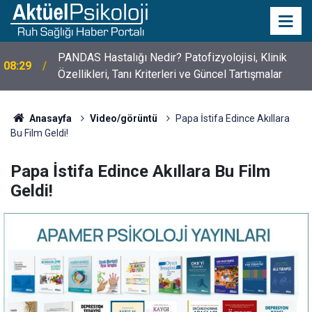
10 Mayıs Psikologlar Günü Nasıl Ortaya Çıktı? 10
10:30
Mayıs Tarihinin Hikayesi
Anasayfa
Video/görüntü
Papa İstifa Edince Akıllara
Bu Film Geldi!
Papa İstifa Edince Akıllara Bu Film
Geldi!