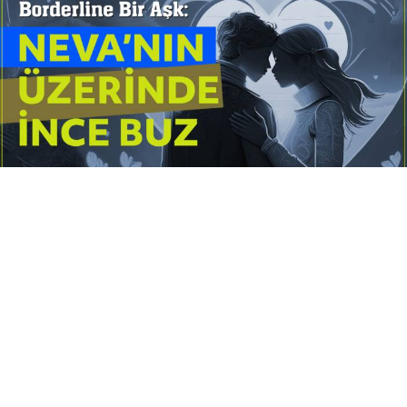
Yayınlanma:
14 Temmuz 2026 Salı 10:16
Borderline kişilik örüntüsünün gölgesinde yaşanan
yoğun bir aşkı anlatan bu terapötik öykü; terk
edilme korkusunu, duygusal gelgitleri, tükenmişliği
ve sınır koymanın iyileştirici gücünü Petersburg’un
karanlık atmosferinde işler.