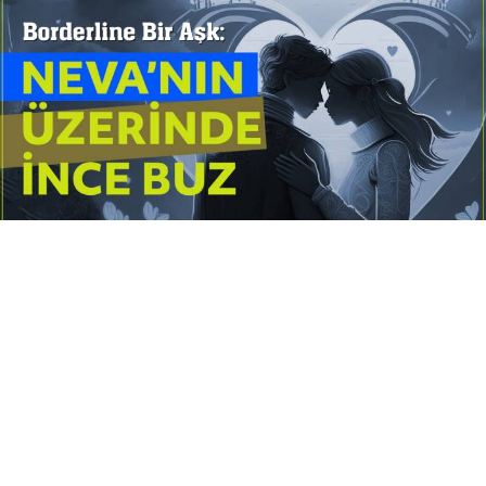
Yayınlanma:
14 Temmuz 2026 Salı 10:16
Borderline kişilik örüntüsünün gölgesinde yaşanan
yoğun bir aşkı anlatan bu terapötik öykü; terk
edilme korkusunu, duygusal gelgitleri, tükenmişliği
ve sınır koymanın iyileştirici gücünü Petersburg’un
karanlık atmosferinde işler.