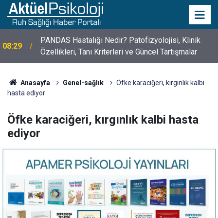
10 Mayıs Psikologlar Günü Nasıl Ortaya Çıktı? 10
10:30
Mayıs Tarihinin Hikayesi
Anasayfa
Genel-sağlık
Öfke karaciğeri, kırgınlık kalbi
hasta ediyor
Öfke karaciğeri, kırgınlık kalbi hasta
ediyor