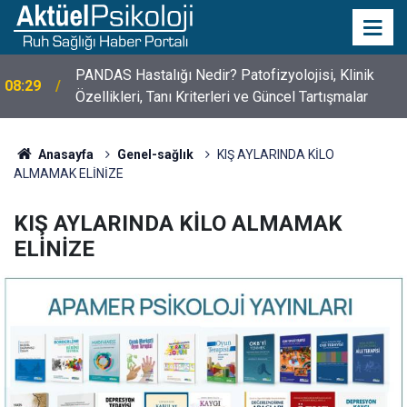
10 Mayıs Psikologlar Günü Nasıl Ortaya Çıktı? 10
10:30
Mayıs Tarihinin Hikayesi
Anasayfa
Genel-sağlık
KIŞ AYLARINDA KİLO
ALMAMAK ELİNİZE
KIŞ AYLARINDA KİLO ALMAMAK
ELİNİZE