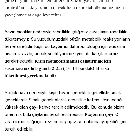
güne başlamak sizin hem direncinizi koruyacak hem kilo
kontrolünde siz yardımcı olacak hem de metabolizma hızınızın
yavaşlamasını engelleyecektir.
Yazın sıcaklar nedeniyle rahatlıkla içtiğimiz suyu kışın rahatlıkla
tüketemeyiz. Su vücudumuzdaki bütün metabolik reaksiyonların
temel direğidir. Kışın su kaybımız daha az olduğu için susama
hissimiz azalır, ancak su ihtiyacımızı yine de karşılamamız
gerekmektedir.
Kışın metabolizmanızı çalıştırmak için
susamasanız bile günde 2-2,5 ( 10-14 bardak) litre su
tüketilmesi gerekmektedir.
Soğuk hava nedeniyle kışın favori içecekleri genellikle sıcak
içeceklerdir. Sıcak içecek olarak genellikle kafein- tein içeriği
yüksek olan çay- kahve tercih edilmektedir.
Bu konuda bizim
önerimiz bitki çaylarını tercih edilmesidir. Kuşburnu çayı C
vitamini içerdiği için, rezene çayı gaz sorunlarına iyi geldiği için
tercih edilebilir.