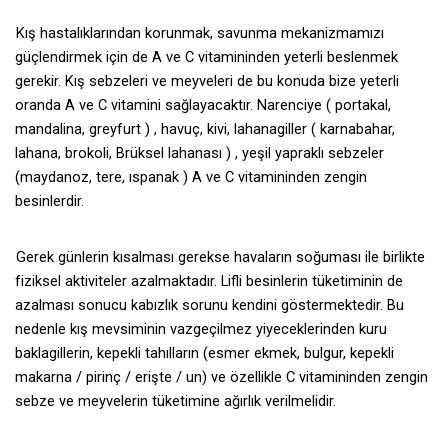
Kış hastalıklarından korunmak, savunma mekanizmamızı
güçlendirmek için de A ve C vitamininden yeterli beslenmek
gerekir. Kış sebzeleri ve meyveleri de bu konuda bize yeterli
oranda A ve C vitamini sağlayacaktır. Narenciye ( portakal,
mandalina, greyfurt ) , havuç, kivi, lahanagiller ( karnabahar,
lahana, brokoli, Brüksel lahanası ) , yeşil yapraklı sebzeler
(maydanoz, tere, ıspanak ) A ve C vitamininden zengin
besinlerdir.
Gerek günlerin kısalması gerekse havaların soğuması ile birlikte
fiziksel aktiviteler azalmaktadır. Lifli besinlerin tüketiminin de
azalması sonucu kabızlık sorunu kendini göstermektedir. Bu
nedenle kış mevsiminin vazgeçilmez yiyeceklerinden kuru
baklagillerin, kepekli tahılların (esmer ekmek, bulgur, kepekli
makarna / pirinç / erişte / un) ve özellikle C vitamininden zengin
sebze ve meyvelerin tüketimine ağırlık verilmelidir.