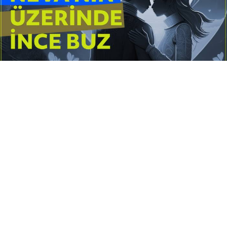
Yayınlanma:
14 Temmuz 2026 Salı 10:16
Borderline kişilik örüntüsünün gölgesinde yaşanan
yoğun bir aşkı anlatan bu terapötik öykü; terk
edilme korkusunu, duygusal gelgitleri, tükenmişliği
ve sınır koymanın iyileştirici gücünü Petersburg’un
karanlık atmosferinde işler.