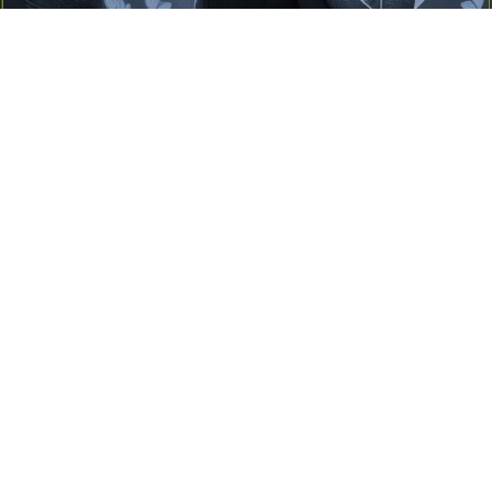
Yayınlanma:
14 Temmuz 2026 Salı 10:16
Borderline kişilik örüntüsünün gölgesinde yaşanan
yoğun bir aşkı anlatan bu terapötik öykü; terk
edilme korkusunu, duygusal gelgitleri, tükenmişliği
ve sınır koymanın iyileştirici gücünü Petersburg’un
karanlık atmosferinde işler.