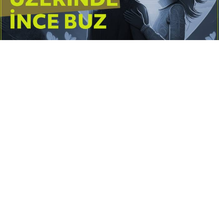
Yayınlanma:
14 Temmuz 2026 Salı 10:16
Borderline kişilik örüntüsünün gölgesinde yaşanan
yoğun bir aşkı anlatan bu terapötik öykü; terk
edilme korkusunu, duygusal gelgitleri, tükenmişliği
ve sınır koymanın iyileştirici gücünü Petersburg’un
karanlık atmosferinde işler.