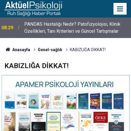
10 Mayıs Psikologlar Günü Nasıl Ortaya Çıktı? 10
10:30
Mayıs Tarihinin Hikayesi
Anasayfa
Genel-sağlık
KABIZLIĞA DİKKAT!
KABIZLIĞA DİKKAT!