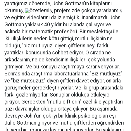
yaptığımız dönemde, John Gottman'ın kitaplarını
okumuş,
özetlemiş, projemizde çokça yararlanmış
ve eğitim videolarını da izlemiştik. İnanılmazdı. John
Gottman yaklaşık 40 yıldır bu alanda çalışıyor ve
aslında bir matematik profesörü. Bir meslektaşı ile
ikili ilişkilerin neden kötü gittiği, mutlu ilişkinin ne
olduğu, 'biz mutluyuz' diyen çiftlerin neyi farklı
yaptıkları konusunda sohbet ediyor. O sırada ne
arkadaşının, ne de kendisinin ilişkileri çok yolunda
gitmiyor. Ve bu konuyu araştırmaya karar veriyorlar.
Sonrasında araştırma laboratuarlarına "Biz mutluyuz"
ve "biz mutsuzuz" diyen çiftleri davet ediyor, onlarla
görüşmeler gerçekleştiriyorlar. Ve iki grup arasındaki
farkı gözlemliyorlar. Sonuçlar oldukça etkileyici
çıkıyor. Gerçekten "mutlu çiftlerin" özellikle yaptıkları
bazı davranışlar olduğu ortaya çıkıyor. Bu aşamada
devreye John'un çok iyi bir klinik psikolog olan eşi
Julie Gottman giriyor ve mutlu çiftlerden öğrendikleri
ile yeni bir terapi yaklaşımı geliştiriyorlar. Bu yaklaşımı