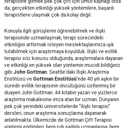
terapisine gitmek pek çok çift için umut kaynağı olsa
da, gerçekten etkinliği yüksek yöntemlere, başarılı
terapistlere ulaşmak çok da kolay değil.
Konuyla ilgili görüşlerini öğrenebilmek ve ilişki
terapisinde uzmanlaşmak, terapi sürecindeki
etkinliğini arttırmak isteyen meslektaşlarımıza ışık
tutabilmek için araştırmaya koyulduk. İlişki ve evlilik
terapisi söz konusu olduğunda, araştırmalara dayanan
ve etkinliği en yüksek olan yöntemin mucidi bildiğiniz
gibi
John Gottman
. Seattle'daki İlişki Araştırma
Enstitüsü ve
Gottman Enstitüsü
'nde 40 yılı aşkın bir
süredir evlilik terapisinin öncülüğünü üstlenmiş bir
duayen John Gottman. 44 kitabın yazarı ve yüzlerce
araştırma makalesine imza atan bir uzman. Dünyanın
pek çok yerindeki üniversitelerde "ilişki terapisi"
dersleri, onun araştırma sonuçlarına dayanarak
anlatılmakta. Ülkemizde de Gottman Çift Terapisi
yöntemi eğitimleri, hem ruh sağlığı uzmanlarına, hem