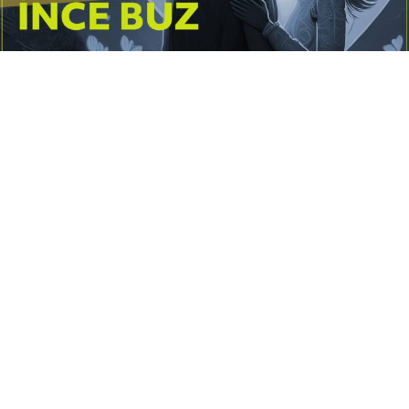
Yayınlanma:
14 Temmuz 2026 Salı 10:16
Borderline kişilik örüntüsünün gölgesinde yaşanan
yoğun bir aşkı anlatan bu terapötik öykü; terk
edilme korkusunu, duygusal gelgitleri, tükenmişliği
ve sınır koymanın iyileştirici gücünü Petersburg’un
karanlık atmosferinde işler.