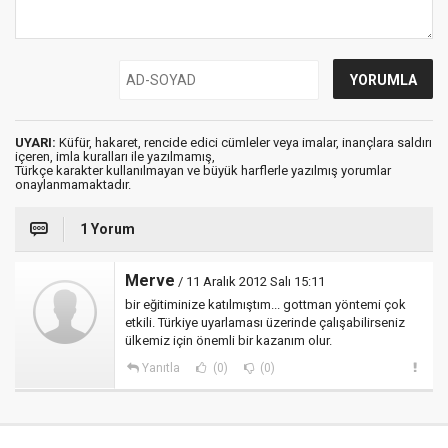
UYARI:
Küfür, hakaret, rencide edici cümleler veya imalar, inançlara saldırı
içeren, imla kuralları ile yazılmamış,
Türkçe karakter kullanılmayan ve büyük harflerle yazılmış yorumlar
onaylanmamaktadır.
1 Yorum
Merve
/ 11 Aralık 2012 Salı 15:11
bir eğitiminize katılmıştım... gottman yöntemi çok
etkili. Türkiye uyarlaması üzerinde çalışabilirseniz
ülkemiz için önemli bir kazanım olur.
Yanıtla
(0)
(0)