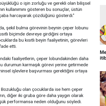
büyüklüğü o işin zorluğu ve gerekli olan bilişsel
rının kullanımını gösteren bu sonuçlar, üstün
z çaba harcayarak çözdüğünü gösterdi."
da, şekil bulma görevinin beynin çeper lobunu
kısıtlı biçimde devreye girdiğini ortaya
cuklarda bu kısıtlı beyin faaliyetinin, görevleri
fade etti.
Me
iti
ndaki faaliyetlerin, çeper lobundakinden daha
 bu durumun karmaşık görevi yerine getirmede
insel işlevlere başvurması gerektiğini ortaya
te Bozukluğu olan çocuklarda ise hem çeper
rın, diğer iki gruba göre daha yaygın olarak
şük performansa neden olduğunu söyledi.