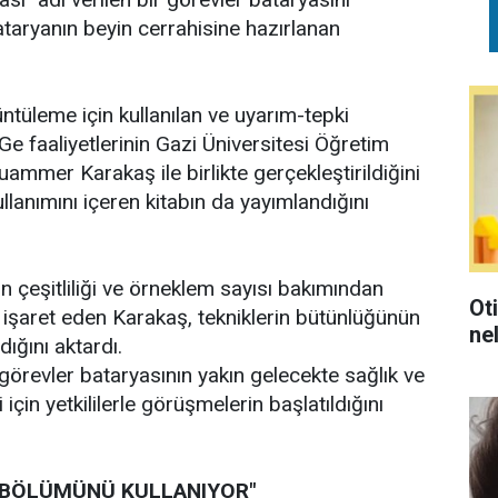
bataryanın beyin cerrahisine hazırlanan
üleme için kullanılan ve uyarım-tepki
 faaliyetlerinin Gazi Üniversitesi Öğretim
ammer Karakaş ile birlikte gerçekleştirildiğini
nımını içeren kitabın da yayımlandığını
in çeşitliliği ve örneklem sayısı bakımından
Ot
a işaret eden Karakaş, tekniklerin bütünlüğünün
ne
ığını aktardı.
örevler bataryasının yakın gelecekte sağlık ve
çin yetkililerle görüşmelerin başlatıldığını
Z BÖLÜMÜNÜ KULLANIYOR"