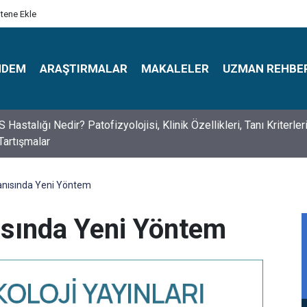
itene Ekle
NDEM
ARAŞTIRMALAR
MAKALELER
UZMAN REHBE
s Psikologlar Günü Nasıl Ortaya Çıktı? 10 Mayıs Tarihinin Hikaye
Tanısında Yeni Yöntem
nısında Yeni Yöntem