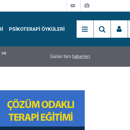
RI
PSIKOTERAPI ÖYKÜLERI
si
15:01
Simon Says Dikkat Programı Nedir?
Günün tüm
haberleri