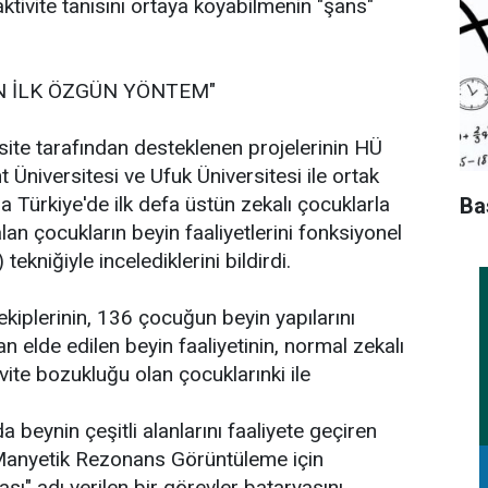
aktivite tanısını ortaya koyabilmenin "şans"
N İLK ÖZGÜN YÖNTEM"
rsite tarafından desteklenen projelerinin HÜ
 Üniversitesi ve Ufuk Üniversitesi ile ortak
 Türkiye'de ilk defa üstün zekalı çocuklarla
Ba
 alan çocukların beyin faaliyetlerini fonksiyonel
niğiyle incelediklerini bildirdi.
kiplerinin, 136 çocuğun beyin yapılarını
n elde edilen beyin faaliyetinin, normal zekalı
ivite bozukluğu olan çocuklarınki ile
da beynin çeşitli alanlarını faaliyete geçiren
Manyetik Rezonans Görüntüleme için
" adı verilen bir görevler bataryasını