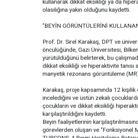
kullanarak dikkat eksikliği ya da hiper
olasılığına yakın olduğunu kaydetti.
"BEYİN GÖRÜNTÜLERİNİ KULLANA
Prof. Dr. Sirel Karakaş, DPT ve ünive
öncülüğünde, Gazi Üniversitesi, Bilkent
yürütüldüğünü belirterek, bu çalışmada
dikkat eksikliği ve hiperaktivite tanısı
manyetik rezonans görüntüleme (MR) tek
Karakaş, proje kapsamında 12 kişilik e
incelediğini ve üstün zekalı çocuklarda
çocukların ve dikkat eksikliği hiperakt
karşılaştırıldığını kaydetti.
Beyin faaliyetlerinin karşılaştırılmasın
görevlerden oluşan ve "Fonksiyonel 
TURCONS-4 Beyin Haritalama Bataryası