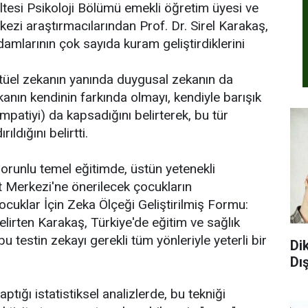
tesi Psikoloji Bölümü emekli öğretim üyesi ve
zi araştırmacılarından Prof. Dr. Sirel Karakaş,
mlarının çok sayıda kuram geliştirdiklerini
tüel zekanın yanında duygusal zekanın da
anın kendinin farkında olmayı, kendiyle barışık
mpatiyi) da kapsadığını belirterek, bu tür
ldığını belirtti.
orunlu temel eğitimde, üstün yetenekli
t Merkezi'ne önerilecek çocukların
cuklar İçin Zeka Ölçeği Geliştirilmiş Formu:
 belirten Karakaş, Türkiye'de eğitim ve sağlık
u testin zekayı gerekli tüm yönleriyle yeterli bir
Di
Dı
tığı istatistiksel analizlerde, bu tekniği