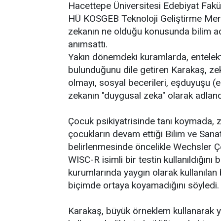
Hacettepe Üniversitesi Edebiyat Fakül
HÜ KOSGEB Teknoloji Geliştirme Merke
zekanın ne olduğu konusunda bilim ada
anımsattı.
Yakın dönemdeki kuramlarda, entelek
bulunduğunu dile getiren Karakaş, zek
olmayı, sosyal becerileri, eşduyuşu (e
zekanın "duygusal zeka" olarak adlandırı
Çocuk psikiyatrisinde tanı koymada, z
çocukların devam ettiği Bilim ve Sana
belirlenmesinde öncelikle Wechsler Ço
WISC-R isimli bir testin kullanıldığını
kurumlarında yaygın olarak kullanılan b
biçimde ortaya koyamadığını söyledi.
Karakaş, büyük örneklem kullanarak yap