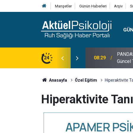
Manşetler
Günün Haberleri
Arşiv
S
GÜ
lojisi, Klinik Özellikleri, Tanı Kriterleri ve
24
10:30
10 Mayı
Anasayfa
Özel Eğitim
Hiperaktivite 
Hiperaktivite Ta