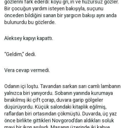
gözlerini fark ederdi: koyu gri, iri ve huzursuz gözler.
Bir çocuğun yardım isteyen bakışıyla, suçunu
önceden bildiğini sanan bir yargıcın bakışı aynı anda
bulunurdu bu gözlerde.
Aleksey kapıyı kapattı.
“Geldim,” dedi.
Vera cevap vermedi.
Odanın içi loştu. Tavandan sarkan sarı camlı lambanın
yalnızca biri yanıyordu. Sobanın yanında kurumaya
bırakılmış iki çift çorap, duvara garip gölgeler
düşürüyordu. Küçük salondaki kitaplık eğilmiş,
raflardan biri ortasından çökmüştü. Duvarda, üç yaz
önce birlikte gittikleri Novgorod’dan aldıkları soluk
mavi bir ikon asılıydı. Masanın üzerinde iki kahve