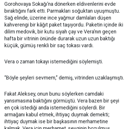
Gorohovaya Sokağı’na dönerken eldivenlerini evde
bıraktığını fark etti. Parmakları soğuktan uyuşmuştu.
Sağ elinde, üzerine ince yağmur damlaları düşen
kahverengi bir kâğıt paket taşıyordu. Paketin içinde iki
dilim medovik, bir kutu siyah çay ve Vera’nın geçen
hafta bir vitrinin önünde durarak uzun uzun baktığı
küçük, gümüş renkli bir saç tokası vardı.
Vera o zaman tokayı istemediğini söylemişti.
“Böyle şeyleri sevmem,” demiş, vitrinden uzaklaşmıştı.
Fakat Aleksey, onun bunu söylerken camdaki
yansımasına baktığını görmüştü. Vera bazen bir şeyi
en çok istediği anda istemediğini söylerdi. Bir
armağanı kabul etmek, ihtiyaç duymak demekti;
ihtiyaç duymak ise bir başkasının merhametine
kalmak. Vera için merhamet, sevginin bozulmuş,