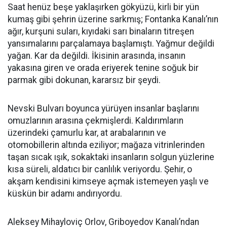
Saat henüz beşe yaklaşırken gökyüzü, kirli bir yün
kumaş gibi şehrin üzerine sarkmış; Fontanka Kanalı’nın
ağır, kurşuni suları, kıyıdaki sarı binaların titreşen
yansımalarını parçalamaya başlamıştı. Yağmur değildi
yağan. Kar da değildi. İkisinin arasında, insanın
yakasına giren ve orada eriyerek tenine soğuk bir
parmak gibi dokunan, kararsız bir şeydi.
Nevski Bulvarı boyunca yürüyen insanlar başlarını
omuzlarının arasına çekmişlerdi. Kaldırımların
üzerindeki çamurlu kar, at arabalarının ve
otomobillerin altında eziliyor; mağaza vitrinlerinden
taşan sıcak ışık, sokaktaki insanların solgun yüzlerine
kısa süreli, aldatıcı bir canlılık veriyordu. Şehir, o
akşam kendisini kimseye açmak istemeyen yaşlı ve
küskün bir adamı andırıyordu.
Aleksey Mihayloviç Orlov, Griboyedov Kanalı’ndan