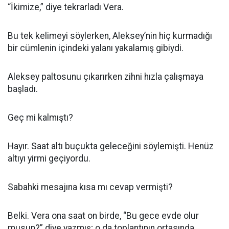
“İkimize,” diye tekrarladı Vera.
Bu tek kelimeyi söylerken, Aleksey’nin hiç kurmadığı
bir cümlenin içindeki yalanı yakalamış gibiydi.
Aleksey paltosunu çıkarırken zihni hızla çalışmaya
başladı.
Geç mi kalmıştı?
Hayır. Saat altı buçukta geleceğini söylemişti. Henüz
altıyı yirmi geçiyordu.
Sabahki mesajına kısa mı cevap vermişti?
Belki. Vera ona saat on birde, “Bu gece evde olur
musun?” diye yazmış; o da toplantının ortasında,