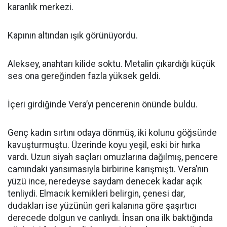
karanlık merkezi.
Kapının altından ışık görünüyordu.
Aleksey, anahtarı kilide soktu. Metalin çıkardığı küçük
ses ona gereğinden fazla yüksek geldi.
İçeri girdiğinde Vera’yı pencerenin önünde buldu.
Genç kadın sırtını odaya dönmüş, iki kolunu göğsünde
kavuşturmuştu. Üzerinde koyu yeşil, eski bir hırka
vardı. Uzun siyah saçları omuzlarına dağılmış, pencere
camındaki yansımasıyla birbirine karışmıştı. Vera’nın
yüzü ince, neredeyse saydam denecek kadar açık
tenliydi. Elmacık kemikleri belirgin, çenesi dar,
dudakları ise yüzünün geri kalanına göre şaşırtıcı
derecede dolgun ve canlıydı. İnsan ona ilk baktığında