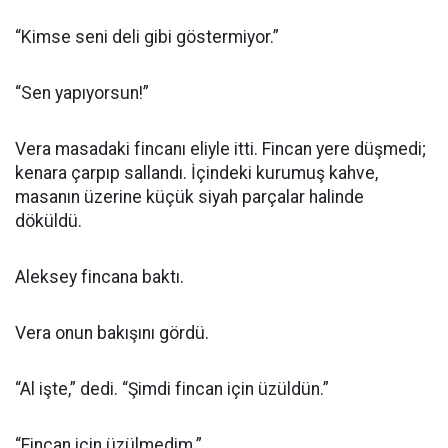
“Kimse seni deli gibi göstermiyor.”
“Sen yapıyorsun!”
Vera masadaki fincanı eliyle itti. Fincan yere düşmedi;
kenara çarpıp sallandı. İçindeki kurumuş kahve,
masanın üzerine küçük siyah parçalar halinde
döküldü.
Aleksey fincana baktı.
Vera onun bakışını gördü.
“Al işte,” dedi. “Şimdi fincan için üzüldün.”
“Fincan için üzülmedim.”