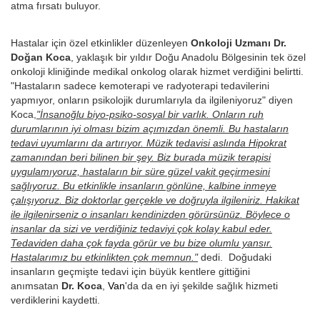
atma fırsatı buluyor.
Hastalar için özel etkinlikler düzenleyen
Onkoloji Uzmanı Dr.
Doğan Koca
, yaklaşık bir yıldır Doğu Anadolu Bölgesinin tek özel
onkoloji kliniğinde medikal onkolog olarak hizmet verdiğini belirtti.
"Hastaların sadece kemoterapi ve radyoterapi tedavilerini
yapmıyor, onların psikolojik durumlarıyla da ilgileniyoruz" diyen
Koca,
"İnsanoğlu biyo-psiko-sosyal bir varlık. Onların ruh
durumlarının iyi olması bizim açımızdan önemli. Bu hastaların
tedavi uyumlarını da artırıyor. Müzik tedavisi aslında Hipokrat
zamanından beri bilinen bir şey. Biz burada müzik terapisi
uygulamıyoruz, hastaların bir süre güzel vakit geçirmesini
sağlıyoruz. Bu etkinlikle insanların gönlüne, kalbine inmeye
çalışıyoruz. Biz doktorlar gerçekle ve doğruyla ilgileniriz. Hakikat
ile ilgilenirseniz o insanları kendinizden görürsünüz. Böylece o
insanlar da sizi ve verdiğiniz tedaviyi çok kolay kabul eder.
Tedaviden daha çok fayda görür ve bu bize olumlu yansır.
Hastalarımız bu etkinlikten çok memnun."
dedi. Doğudaki
insanların geçmişte tedavi için büyük kentlere gittiğini
anımsatan
Dr. Koca
,
Van
'da da en iyi şekilde sağlık hizmeti
verdiklerini kaydetti.