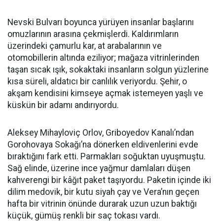
Nevski Bulvarı boyunca yürüyen insanlar başlarını
omuzlarının arasına çekmişlerdi. Kaldırımların
üzerindeki çamurlu kar, at arabalarının ve
otomobillerin altında eziliyor; mağaza vitrinlerinden
taşan sıcak ışık, sokaktaki insanların solgun yüzlerine
kısa süreli, aldatıcı bir canlılık veriyordu. Şehir, o
akşam kendisini kimseye açmak istemeyen yaşlı ve
küskün bir adamı andırıyordu.
Aleksey Mihayloviç Orlov, Griboyedov Kanalı’ndan
Gorohovaya Sokağı’na dönerken eldivenlerini evde
bıraktığını fark etti. Parmakları soğuktan uyuşmuştu.
Sağ elinde, üzerine ince yağmur damlaları düşen
kahverengi bir kâğıt paket taşıyordu. Paketin içinde iki
dilim medovik, bir kutu siyah çay ve Vera’nın geçen
hafta bir vitrinin önünde durarak uzun uzun baktığı
küçük, gümüş renkli bir saç tokası vardı.