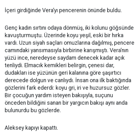
İçeri girdiğinde Vera’yı pencerenin önünde buldu.
Genç kadın sırtını odaya dönmüş, iki kolunu göğsünde
kavuşturmuştu. Üzerinde koyu yeşil, eski bir hırka
vardı. Uzun siyah saçları omuzlarına dağılmış, pencere
camındaki yansımasıyla birbirine karışmıştı. Vera’nın
yüzü ince, neredeyse saydam denecek kadar açık
tenliydi. Elmacık kemikleri belirgin, çenesi dar,
dudakları ise yüzünün geri kalanına göre şaşırtıcı
derecede dolgun ve canlıydı. İnsan ona ilk baktığında
gözlerini fark ederdi: koyu gri, iri ve huzursuz gözler.
Bir çocuğun yardım isteyen bakışıyla, suçunu
önceden bildiğini sanan bir yargıcın bakışı aynı anda
bulunurdu bu gözlerde.
Aleksey kapıyı kapattı.