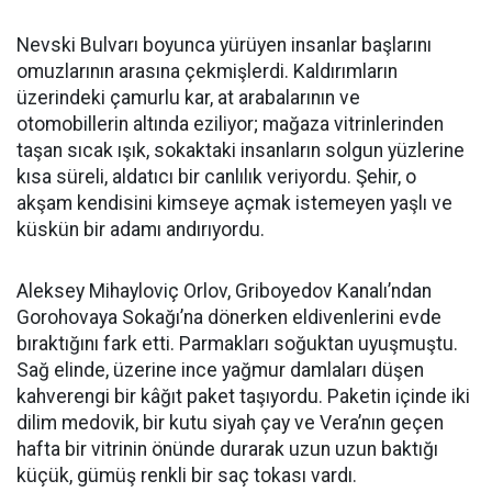
Nevski Bulvarı boyunca yürüyen insanlar başlarını
omuzlarının arasına çekmişlerdi. Kaldırımların
üzerindeki çamurlu kar, at arabalarının ve
otomobillerin altında eziliyor; mağaza vitrinlerinden
taşan sıcak ışık, sokaktaki insanların solgun yüzlerine
kısa süreli, aldatıcı bir canlılık veriyordu. Şehir, o
akşam kendisini kimseye açmak istemeyen yaşlı ve
küskün bir adamı andırıyordu.
Aleksey Mihayloviç Orlov, Griboyedov Kanalı’ndan
Gorohovaya Sokağı’na dönerken eldivenlerini evde
bıraktığını fark etti. Parmakları soğuktan uyuşmuştu.
Sağ elinde, üzerine ince yağmur damlaları düşen
kahverengi bir kâğıt paket taşıyordu. Paketin içinde iki
dilim medovik, bir kutu siyah çay ve Vera’nın geçen
hafta bir vitrinin önünde durarak uzun uzun baktığı
küçük, gümüş renkli bir saç tokası vardı.