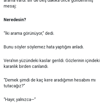
arama vardı. Bir de beş dakika önce gönderilmiş
mesaj:
Neredesin?
“İki arama görünüyor,” dedi.
Bunu söyler söylemez hata yaptığını anladı.
Vera’nın yüzündeki kaslar gerildi. Gözlerinin içindeki
karanlık birden canlandı.
“Demek şimdi de kaç kere aradığımın hesabını mı
tutacağız?”
“Hayır, yalnızca—”