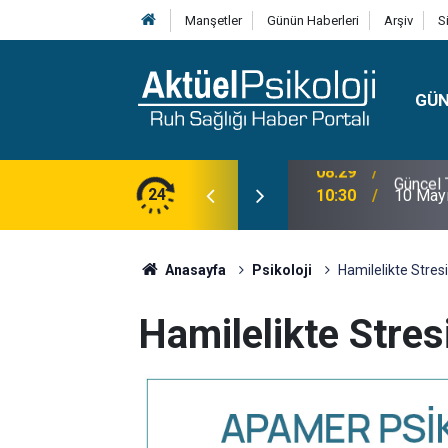
Manşetler
Günün Haberleri
Arşiv
S
GÜ
lojisi, Klinik Özellikleri, Tanı Kriterleri ve
24
10:30
10 Mayı
Anasayfa
Psikoloji
Hamilelikte Stres
Hamilelikte Stres