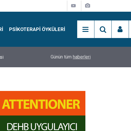
RI
PSIKOTERAPI ÖYKÜLERI
si
15:01
Simon Says Dikkat Programı Nedir?
Günün tüm
haberleri