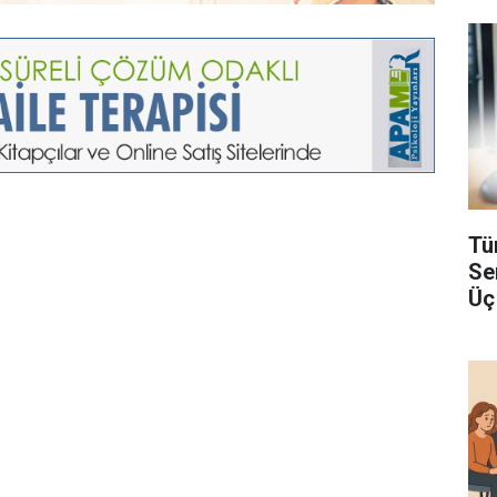
Tü
Se
Üç