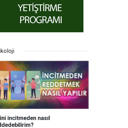
koloji
rini incitmeden nasıl
ddedebilirim?