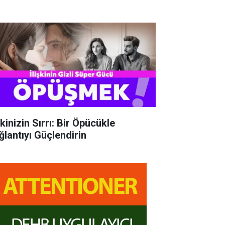
şkinizin Sırrı: Bir Öpücükle
ğlantıyı Güçlendirin