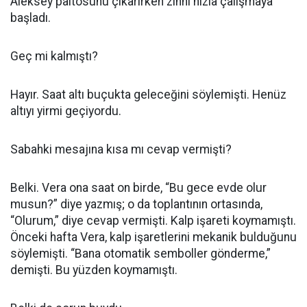
Aleksey paltosunu çıkarırken zihni hızla çalışmaya
başladı.
Geç mi kalmıştı?
Hayır. Saat altı buçukta geleceğini söylemişti. Henüz
altıyı yirmi geçiyordu.
Sabahki mesajına kısa mı cevap vermişti?
Belki. Vera ona saat on birde, “Bu gece evde olur
musun?” diye yazmış; o da toplantının ortasında,
“Olurum,” diye cevap vermişti. Kalp işareti koymamıştı.
Önceki hafta Vera, kalp işaretlerini mekanik bulduğunu
söylemişti. “Bana otomatik semboller gönderme,”
demişti. Bu yüzden koymamıştı.