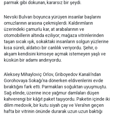
parmak gibi dokunan, kararsız bir şeydi.
Nevski Bulvarı boyunca yürüyen insanlar başlarını
omuzlarının arasına çekmişlerdi. Kaldırımların
üzerindeki çamurlu kar, at arabalarının ve
otomobillerin altında eziliyor; mağaza vitrinlerinden
taşan sıcak ışık, sokaktaki insanların solgun yüzlerine
kısa süreli, aldatıcı bir canlılık veriyordu. Şehir, o
akşam kendisini kimseye açmak istemeyen yaşlı ve
küskün bir adamı andırıyordu.
Aleksey Mihayloviç Orlov, Griboyedov Kanalı’ndan
Gorohovaya Sokağı’na dönerken eldivenlerini evde
bıraktığını fark etti. Parmakları soğuktan uyuşmuştu.
Sağ elinde, üzerine ince yağmur damlaları düşen
kahverengi bir kâğıt paket taşıyordu. Paketin içinde iki
dilim medovik, bir kutu siyah çay ve Vera’nın geçen
hafta bir vitrinin önünde durarak uzun uzun baktığı