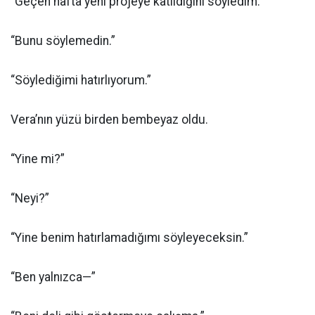
“Geçen hafta yeni projeye katıldığını söyledim.”
“Bunu söylemedin.”
“Söylediğimi hatırlıyorum.”
Vera’nın yüzü birden bembeyaz oldu.
“Yine mi?”
“Neyi?”
“Yine benim hatırlamadığımı söyleyeceksin.”
“Ben yalnızca—”