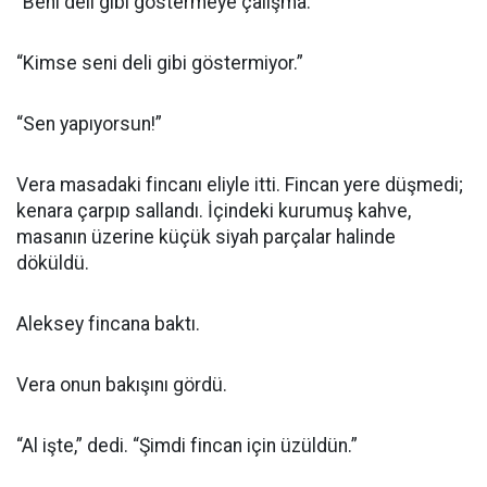
“Beni deli gibi göstermeye çalışma.”
“Kimse seni deli gibi göstermiyor.”
“Sen yapıyorsun!”
Vera masadaki fincanı eliyle itti. Fincan yere düşmedi;
kenara çarpıp sallandı. İçindeki kurumuş kahve,
masanın üzerine küçük siyah parçalar halinde
döküldü.
Aleksey fincana baktı.
Vera onun bakışını gördü.
“Al işte,” dedi. “Şimdi fincan için üzüldün.”