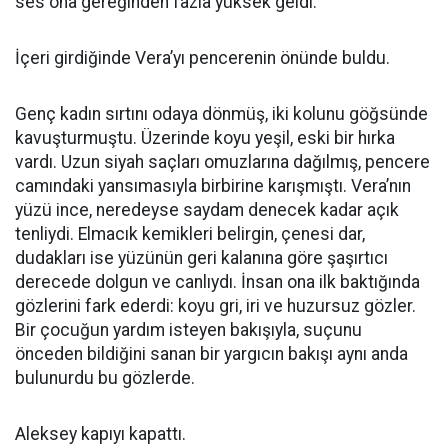
ses ona gereğinden fazla yüksek geldi.
İçeri girdiğinde Vera’yı pencerenin önünde buldu.
Genç kadın sırtını odaya dönmüş, iki kolunu göğsünde
kavuşturmuştu. Üzerinde koyu yeşil, eski bir hırka
vardı. Uzun siyah saçları omuzlarına dağılmış, pencere
camındaki yansımasıyla birbirine karışmıştı. Vera’nın
yüzü ince, neredeyse saydam denecek kadar açık
tenliydi. Elmacık kemikleri belirgin, çenesi dar,
dudakları ise yüzünün geri kalanına göre şaşırtıcı
derecede dolgun ve canlıydı. İnsan ona ilk baktığında
gözlerini fark ederdi: koyu gri, iri ve huzursuz gözler.
Bir çocuğun yardım isteyen bakışıyla, suçunu
önceden bildiğini sanan bir yargıcın bakışı aynı anda
bulunurdu bu gözlerde.
Aleksey kapıyı kapattı.