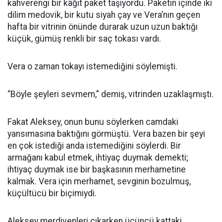
kahverengi bir kâğıt paket taşıyordu. Paketin içinde iki
dilim medovik, bir kutu siyah çay ve Vera’nın geçen
hafta bir vitrinin önünde durarak uzun uzun baktığı
küçük, gümüş renkli bir saç tokası vardı.
Vera o zaman tokayı istemediğini söylemişti.
“Böyle şeyleri sevmem,” demiş, vitrinden uzaklaşmıştı.
Fakat Aleksey, onun bunu söylerken camdaki
yansımasına baktığını görmüştü. Vera bazen bir şeyi
en çok istediği anda istemediğini söylerdi. Bir
armağanı kabul etmek, ihtiyaç duymak demekti;
ihtiyaç duymak ise bir başkasının merhametine
kalmak. Vera için merhamet, sevginin bozulmuş,
küçültücü bir biçimiydi.
Aleksey merdivenleri çıkarken üçüncü kattaki