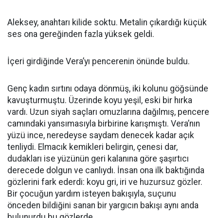
Aleksey, anahtarı kilide soktu. Metalin çıkardığı küçük
ses ona gereğinden fazla yüksek geldi.
İçeri girdiğinde Vera’yı pencerenin önünde buldu.
Genç kadın sırtını odaya dönmüş, iki kolunu göğsünde
kavuşturmuştu. Üzerinde koyu yeşil, eski bir hırka
vardı. Uzun siyah saçları omuzlarına dağılmış, pencere
camındaki yansımasıyla birbirine karışmıştı. Vera’nın
yüzü ince, neredeyse saydam denecek kadar açık
tenliydi. Elmacık kemikleri belirgin, çenesi dar,
dudakları ise yüzünün geri kalanına göre şaşırtıcı
derecede dolgun ve canlıydı. İnsan ona ilk baktığında
gözlerini fark ederdi: koyu gri, iri ve huzursuz gözler.
Bir çocuğun yardım isteyen bakışıyla, suçunu
önceden bildiğini sanan bir yargıcın bakışı aynı anda
bulunurdu bu gözlerde.