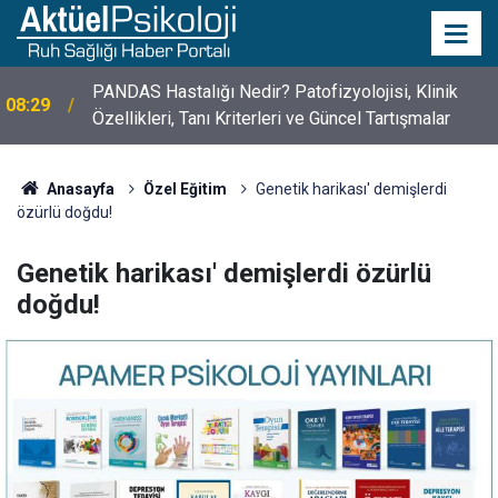
10 Mayıs Psikologlar Günü Nasıl Ortaya Çıktı? 10
10:30
Mayıs Tarihinin Hikayesi
Anasayfa
Özel Eğitim
Genetik harikası' demişlerdi
özürlü doğdu!
Genetik harikası' demişlerdi özürlü
doğdu!