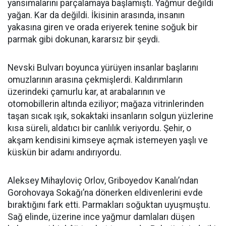
yansımalarını parçalamaya başlamıştı. Yağmur değildi
yağan. Kar da değildi. İkisinin arasında, insanın
yakasına giren ve orada eriyerek tenine soğuk bir
parmak gibi dokunan, kararsız bir şeydi.
Nevski Bulvarı boyunca yürüyen insanlar başlarını
omuzlarının arasına çekmişlerdi. Kaldırımların
üzerindeki çamurlu kar, at arabalarının ve
otomobillerin altında eziliyor; mağaza vitrinlerinden
taşan sıcak ışık, sokaktaki insanların solgun yüzlerine
kısa süreli, aldatıcı bir canlılık veriyordu. Şehir, o
akşam kendisini kimseye açmak istemeyen yaşlı ve
küskün bir adamı andırıyordu.
Aleksey Mihayloviç Orlov, Griboyedov Kanalı’ndan
Gorohovaya Sokağı’na dönerken eldivenlerini evde
bıraktığını fark etti. Parmakları soğuktan uyuşmuştu.
Sağ elinde, üzerine ince yağmur damlaları düşen