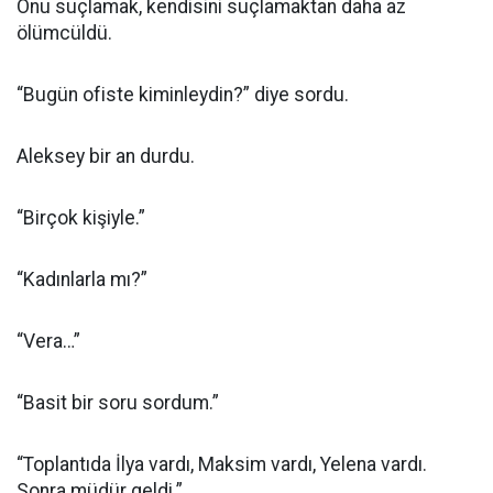
Onu suçlamak, kendisini suçlamaktan daha az
ölümcüldü.
“Bugün ofiste kiminleydin?” diye sordu.
Aleksey bir an durdu.
“Birçok kişiyle.”
“Kadınlarla mı?”
“Vera…”
“Basit bir soru sordum.”
“Toplantıda İlya vardı, Maksim vardı, Yelena vardı.
Sonra müdür geldi.”