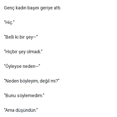
Genç kadın başını geriye attı.
“Hiç.”
“Belli ki bir şey—”
“Hiçbir şey olmadı.”
“Öyleyse neden—”
“Neden böyleyim, değil mi?”
“Bunu söylemedim.”
“Ama düşündün.”