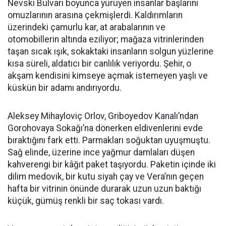
Nevski Bulvarı boyunca yürüyen insanlar başlarını
omuzlarının arasına çekmişlerdi. Kaldırımların
üzerindeki çamurlu kar, at arabalarının ve
otomobillerin altında eziliyor; mağaza vitrinlerinden
taşan sıcak ışık, sokaktaki insanların solgun yüzlerine
kısa süreli, aldatıcı bir canlılık veriyordu. Şehir, o
akşam kendisini kimseye açmak istemeyen yaşlı ve
küskün bir adamı andırıyordu.
Aleksey Mihayloviç Orlov, Griboyedov Kanalı’ndan
Gorohovaya Sokağı’na dönerken eldivenlerini evde
bıraktığını fark etti. Parmakları soğuktan uyuşmuştu.
Sağ elinde, üzerine ince yağmur damlaları düşen
kahverengi bir kâğıt paket taşıyordu. Paketin içinde iki
dilim medovik, bir kutu siyah çay ve Vera’nın geçen
hafta bir vitrinin önünde durarak uzun uzun baktığı
küçük, gümüş renkli bir saç tokası vardı.