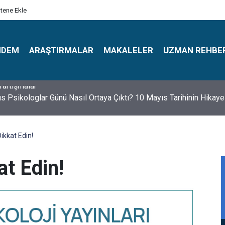
itene Ekle
NDEM
ARAŞTIRMALAR
MAKALELER
UZMAN REHBE
s Psikologlar Günü Nasıl Ortaya Çıktı? 10 Mayıs Tarihinin Hikaye
kkat Edin!
t Edin!