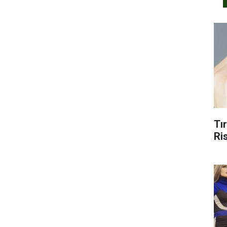
Tı
Ris