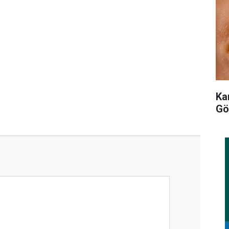
Ka
Gö