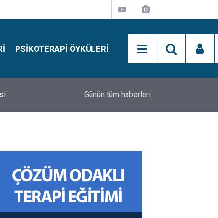
RI
PSIKOTERAPI ÖYKÜLERI
si
15:01
Simon Says Dikkat Programı Nedir?
Günün tüm
haberleri