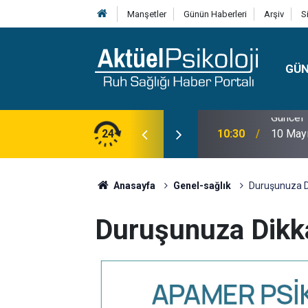
Manşetler
Günün Haberleri
Arşiv
S
GÜ
lojisi, Klinik Özellikleri, Tanı Kriterleri ve
24
10:30
10 Mayı
Anasayfa
Genel-sağlık
Duruşunuza Di
Duruşunuza Dikka