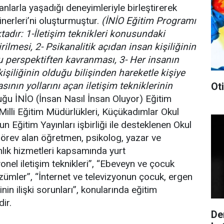
anlarla yaşadığı deneyimleriyle birleştirerek
nerleri’ni oluşturmuştur.
(İNİO Eğitim Programı
adır: 1-İletişim teknikleri konusundaki
ilmesi, 2- Psikanalitik açıdan insan kişiliğinin
u perspektiften kavranması, 3- Her insanın
kişiliğinin olduğu bilişinden hareketle kişiye
nın yollarını açan iletişim tekniklerinin
Ot
ğu İNİO (İnsan Nasıl İnsan Oluyor) Eğitim
illi Eğitim Müdürlükleri, Küçükadımlar Okul
n Eğitim Yayınları işbirliği ile desteklenen Okul
örev alan öğretmen, psikolog, yazar ve
nlık hizmetleri kapsamında yurt
onel iletişim teknikleri”, “Ebeveyn ve çocuk
özümler”, “İnternet ve televizyonun çocuk, ergen
inin ilişki sorunları”, konularında eğitim
ir.
De