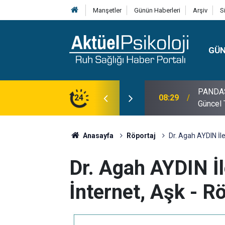
Manşetler
Günün Haberleri
Arşiv
S
GÜ
lojisi, Klinik Özellikleri, Tanı Kriterleri ve
24
10:30
10 Mayı
Anasayfa
Röportaj
Dr. Agah AYDIN İle İ
Dr. Agah AYDIN İle 
İnternet, Aşk - R