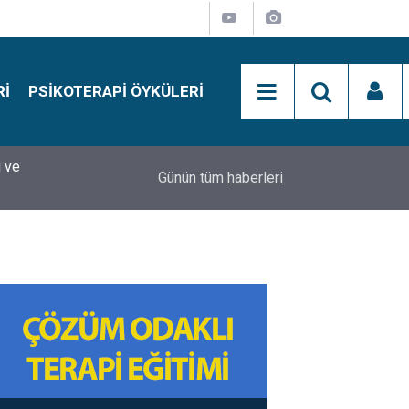
RI
PSIKOTERAPI ÖYKÜLERI
si
15:01
Simon Says Dikkat Programı Nedir?
Günün tüm
haberleri