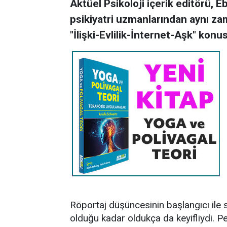
Aktüel Psikoloji içerik editörü,
psikiyatri uzmanlarından aynı za
"İlişki-Evlilik-İnternet-Aşk" konu
Röportaj düşüncesinin başlangıcı ile
olduğu kadar oldukça da keyifliydi. P