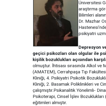
Üniversitesi G
araştırma göre
Bilimleri alan
Dr. Mazhar Os
Hastenesi’nde 
psikiyatri uzm
Depresyon ve 
geçici psikozları olan olgular ile ps
kişilik bozuklukları açısından karşıl
olmuştur. İhtisası sırasında Alkol ve
(AMATEM), Cerrahpaşa Tıp Fakültesi Ço
Kliniği, 4. Psikiyatri Psikotik Bozuklukl
Kliniği, 2. Basamak Poliklinikleri ve Ci
çalışmıştır.Psikanalitik Yönelimli- Din
Psikoterapi, Cinsel İşlev Bozukluklar
eğitimleri almıştır.