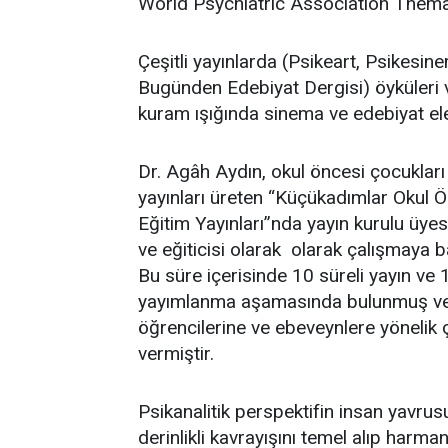
World Psychiatric Association Themat
Çeşitli yayınlarda (Psikeart, Psikesin
Bugünden Edebiyat Dergisi) öyküleri 
kuram ışığında sinema ve edebiyat el
Dr. Agâh Aydın, okul öncesi çocukları 
yayınları üreten “Küçükadımlar Okul Ö
Eğitim Yayınları”nda yayın kurulu üye
ve eğiticisi olarak olarak çalışmaya 
Bu süre içerisinde 10 süreli yayın ve 1
yayımlanma aşamasında bulunmuş ve ö
öğrencilerine ve ebeveynlere yönelik 
vermiştir.
Psikanalitik perspektifin insan yavrusu
derinlikli kavrayışını temel alıp harm