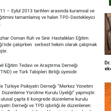
011 – Eylül 2013 tarihleri arasında kuramsal ve
eğitimini tamamlamış ve halen TPD-Destekleyici
.
zhar Osman Ruh ve Sinir Hastalıkları Eğitim
iği’nde çalışırken serbest hekim olarak çalışmak
tır.
Dr.
sel Eğitim Tedavi ve Araştırma Derneği
eko
ND) ve Türk Tabipleri Birliği üyesidir.
yle Türkiye Psikiyatri Derneği “Merkez Yönetim
lar Düzenleme Yürütme Kurulu Üyeliği” yapmıştır.
i ulusal çapta 6 kongrede düzenleme kurulu
iyatri Derneği ve TPD işbirliği ile düzenlenen