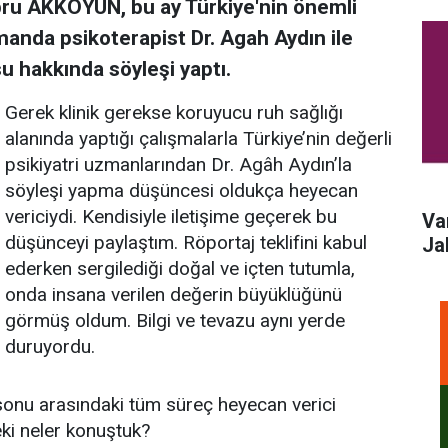
 Ebru AKKOYUN, bu ay Türkiye'nin önemli
manda psikoterapist Dr. Agah Aydın ile
su hakkında söyleşi yaptı.
Gerek klinik gerekse koruyucu ruh sağlığı
alanında yaptığı çalışmalarla Türkiye’nin değerli
psikiyatri uzmanlarından Dr. Agâh Aydın’la
söyleşi yapma düşüncesi oldukça heyecan
vericiydi. Kendisiyle iletişime geçerek bu
Va
düşünceyi paylaştım. Röportaj teklifini kabul
Ja
ederken sergilediği doğal ve içten tutumla,
onda insana verilen değerin büyüklüğünü
görmüş oldum. Bilgi ve tevazu aynı yerde
duruyordu.
 sonu arasındaki tüm süreç heyecan verici
eki neler konuştuk?