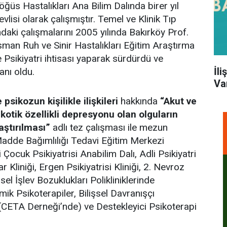
öğüs Hastalıkları Ana Bilim Dalında birer yıl
vlisi olarak çalışmıştır. Temel ve Klinik Tıp
ındaki çalışmalarını 2005 yılında Bakırköy Prof.
man Ruh ve Sinir Hastalıkları Eğitim Araştırma
Psikiyatri ihtisası yaparak sürdürdü ve
İl
anı oldu.
Va
psikozun kişilikle ilişkileri
hakkında
“Akut ve
ikotik özellikli depresyonu olan olguların
aştırılması”
adlı tez çalışması ile mezun
 Madde Bağımlılığı Tedavi Eğitim Merkezi
cuk Psikiyatrisi Anabilim Dalı, Adli Psikiyatri
ar Kliniği, Ergen Psikiyatrisi Kliniği, 2. Nevroz
nsel İşlev Bozuklukları Polikliniklerinde
amik Psikoterapiler, Bilişsel Davranışçı
ı (CETA Derneği’nde) ve Destekleyici Psikoterapi