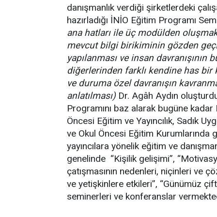
danışmanlık verdiği şirketlerdeki çalış
hazırladığı İNİO Eğitim Programı Semi
ana hatları ile üç modülden oluşmakt
mevcut bilgi birikiminin gözden geçir
yapılanması ve insan davranışının b
diğerlerinden farklı kendine has bir 
ve duruma özel davranışın kavranması
anlatılması)
Dr. Agâh Aydın oluşturdu
Programını baz alarak bugüne kadar M
Öncesi Eğitim ve Yayıncılık, Sadık Uygu
ve Okul Öncesi Eğitim Kurumlarında g
yayıncılara yönelik eğitim ve danışma
genelinde “Kişilik gelişimi”, “Motivasy
çatışmasının nedenleri, niçinleri ve ç
ve yetişkinlere etkileri”, “Günümüz çift
seminerleri ve konferanslar vermekted