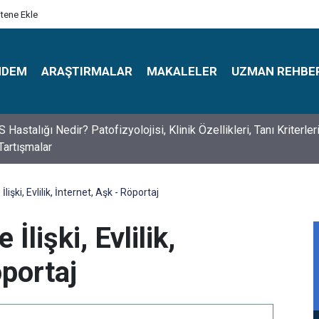
itene Ekle
NDEM
ARAŞTIRMALAR
MAKALELER
UZMAN REHBE
s Psikologlar Günü Nasıl Ortaya Çıktı? 10 Mayıs Tarihinin Hikaye
lişki, Evlilik, İnternet, Aşk - Röportaj
İlişki, Evlilik,
öportaj