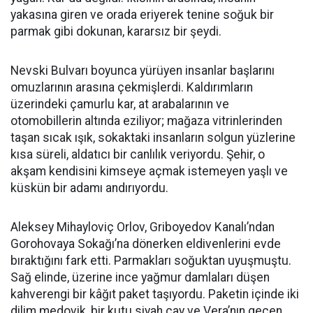
yakasına giren ve orada eriyerek tenine soğuk bir
parmak gibi dokunan, kararsız bir şeydi.
Nevski Bulvarı boyunca yürüyen insanlar başlarını
omuzlarının arasına çekmişlerdi. Kaldırımların
üzerindeki çamurlu kar, at arabalarının ve
otomobillerin altında eziliyor; mağaza vitrinlerinden
taşan sıcak ışık, sokaktaki insanların solgun yüzlerine
kısa süreli, aldatıcı bir canlılık veriyordu. Şehir, o
akşam kendisini kimseye açmak istemeyen yaşlı ve
küskün bir adamı andırıyordu.
Aleksey Mihayloviç Orlov, Griboyedov Kanalı’ndan
Gorohovaya Sokağı’na dönerken eldivenlerini evde
bıraktığını fark etti. Parmakları soğuktan uyuşmuştu.
Sağ elinde, üzerine ince yağmur damlaları düşen
kahverengi bir kâğıt paket taşıyordu. Paketin içinde iki
dilim medovik, bir kutu siyah çay ve Vera’nın geçen