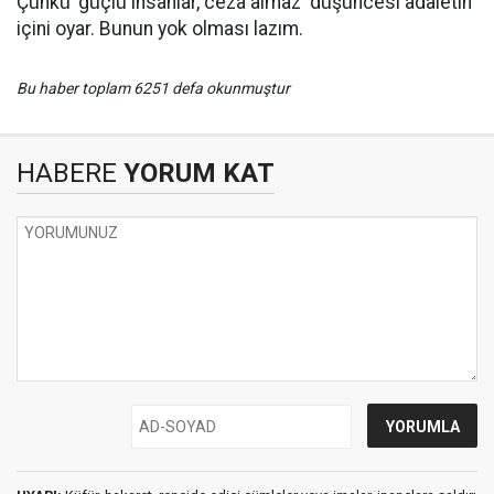
Çünkü 'güçlü insanlar, ceza almaz' düşüncesi adaletin
içini oyar. Bunun yok olması lazım.
Bu haber toplam 6251 defa okunmuştur
HABERE
YORUM KAT