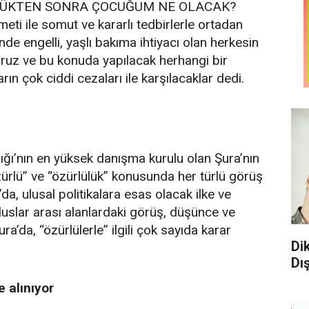
EN ÖLDÜKTEN SONRA ÇOCUĞUM NE OLACAK?
ti ile somut ve kararlı tedbirlerle ortadan
inde engelli, yaşlı bakıma ihtiyacı olan herkesin
yoruz ve bu konuda yapılacak herhangi bir
arın çok ciddi cezaları ile karşılacaklar dedi.
ığı’nın en yüksek danışma kurulu olan Şura’nın
ürlü” ve “özürlülük” konusunda her türlü görüş
da, ulusal politikalara esas olacak ilke ve
luslar arası alanlardaki görüş, düşünce ve
ura’da, “özürlülerle” ilgili çok sayıda karar
Di
Dı
 alınıyor