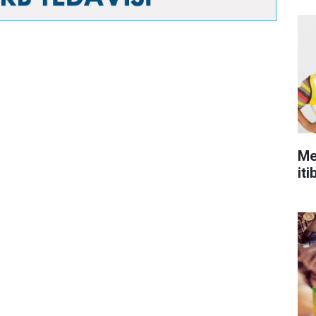
Me
iti