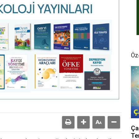
Öz
Ça
Te