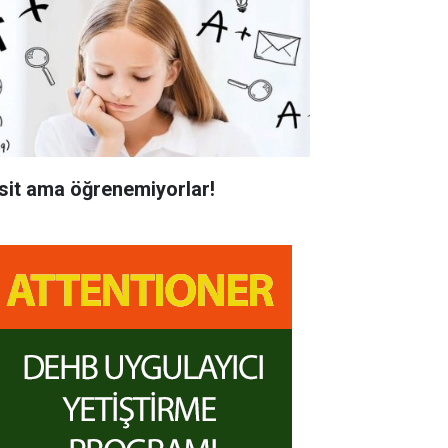
sit ama öğrenemiyorlar!