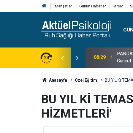
Manşetler
Günün Haberleri
Arşiv
S
GÜ
lojisi, Klinik Özellikleri, Tanı Kriterleri ve
24
10:30
10 Mayı
Anasayfa
Özel Eğitim
BU YIL Kİ TEM
BU YIL Kİ TEMAS
HİZMETLERİ'