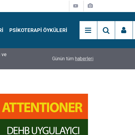
RI
PSIKOTERAPI ÖYKÜLERI
si
15:01
Simon Says Dikkat Programı Nedir?
Günün tüm
haberleri