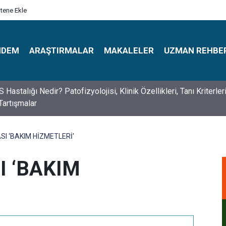
itene Ekle
NDEM
ARAŞTIRMALAR
MAKALELER
UZMAN REHBE
s Psikologlar Günü Nasıl Ortaya Çıktı? 10 Mayıs Tarihinin Hikaye
ASI ‘BAKIM HİZMETLERİ'
I ‘BAKIM