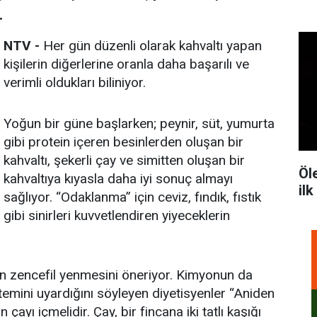
.
NTV -
Her gün düzenli olarak kahvaltı yapan
kişilerin diğerlerine oranla daha başarılı ve
verimli oldukları biliniyor.
Yoğun bir güne başlarken; peynir, süt, yumurta
gibi protein içeren besinlerden oluşan bir
kahvaltı, şekerli çay ve simitten oluşan bir
Öle
kahvaltıya kıyasla daha iyi sonuç almayı
il
sağlıyor. “Odaklanma” için ceviz, fındık, fıstık
gibi sinirleri kuvvetlendiren yiyeceklerin
için zencefil yenmesini öneriyor. Kimyonun da
stemini uyardığını söyleyen diyetisyenler “Aniden
 çayı içmelidir. Çay, bir fincana iki tatlı kaşığı