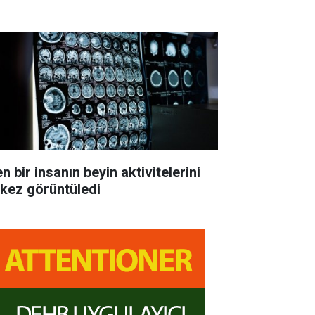
n bir insanın beyin aktivitelerini
k kez görüntüledi