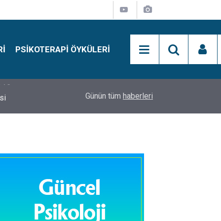
RI
PSIKOTERAPI ÖYKÜLERI
si
15:01
Simon Says Dikkat Programı Nedir?
Günün tüm
haberleri