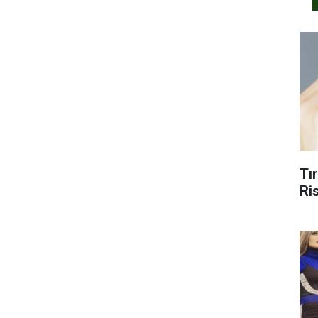
Tı
Ris