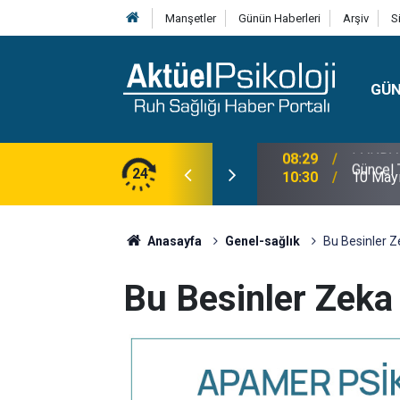
Manşetler
Günün Haberleri
Arşiv
S
GÜ
lojisi, Klinik Özellikleri, Tanı Kriterleri ve
24
10:30
10 Mayı
Anasayfa
Genel-sağlık
Bu Besinler Z
Bu Besinler Zeka