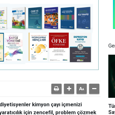
Ge
 diyetisyenler kimyon çayı içmenizi
Tü
Sa
yaratıcılık için zencefil, problem çözmek