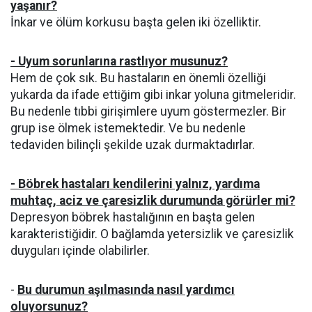
yaşanır?
İnkar ve ölüm korkusu başta gelen iki özelliktir.
- Uyum sorunlarına rastlıyor musunuz?
Hem de çok sık. Bu hastaların en önemli özelliği
yukarda da ifade ettiğim gibi inkar yoluna gitmeleridir.
Bu nedenle tıbbi girişimlere uyum göstermezler. Bir
grup ise ölmek istemektedir. Ve bu nedenle
tedaviden bilinçli şekilde uzak durmaktadırlar.
- Böbrek hastaları kendilerini yalnız, yardıma
muhtaç, aciz ve çaresizlik durumunda görürler mi?
Depresyon böbrek hastalığının en başta gelen
karakteristiğidir. O bağlamda yetersizlik ve çaresizlik
duyguları içinde olabilirler.
-
Bu durumun aşılmasında nasıl yardımcı
oluyorsunuz?