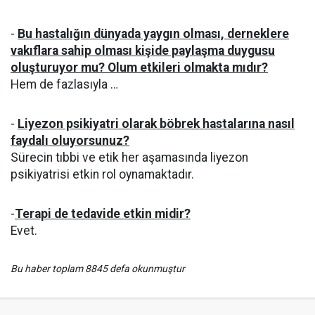
-
Bu hastalığın dünyada yaygın olması, derneklere
vakıflara sahip olması kişide paylaşma duygusu
oluşturuyor mu? Olum etkileri olmakta mıdır?
Hem de fazlasıyla …
-
Liyezon psikiyatri olarak böbrek hastalarına nasıl
faydalı oluyorsunuz?
Sürecin tıbbi ve etik her aşamasında liyezon
psikiyatrisi etkin rol oynamaktadır.
-
Terapi de tedavide etkin midir?
Evet.
Bu haber toplam 8845 defa okunmuştur