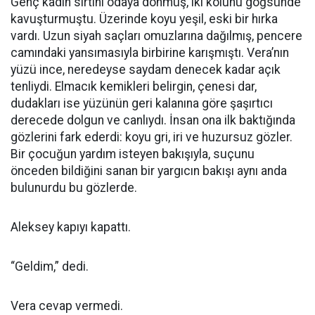
Genç kadın sırtını odaya dönmüş, iki kolunu göğsünde
kavuşturmuştu. Üzerinde koyu yeşil, eski bir hırka
vardı. Uzun siyah saçları omuzlarına dağılmış, pencere
camındaki yansımasıyla birbirine karışmıştı. Vera’nın
yüzü ince, neredeyse saydam denecek kadar açık
tenliydi. Elmacık kemikleri belirgin, çenesi dar,
dudakları ise yüzünün geri kalanına göre şaşırtıcı
derecede dolgun ve canlıydı. İnsan ona ilk baktığında
gözlerini fark ederdi: koyu gri, iri ve huzursuz gözler.
Bir çocuğun yardım isteyen bakışıyla, suçunu
önceden bildiğini sanan bir yargıcın bakışı aynı anda
bulunurdu bu gözlerde.
Aleksey kapıyı kapattı.
“Geldim,” dedi.
Vera cevap vermedi.