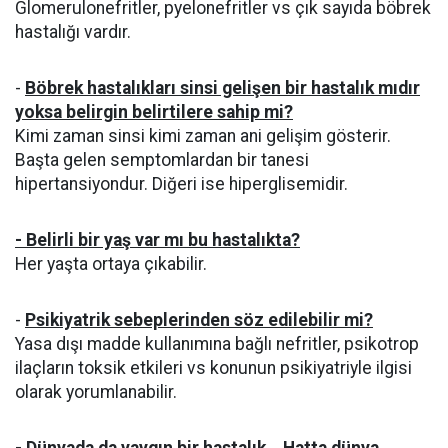
Glomerulonefritler, pyelonefritler vs çık sayıda böbrek
hastalığı vardır.
-
Böbrek hastalıkları sinsi gelişen bir hastalık mıdır
yoksa belirgin belirtilere sahip mi?
Kimi zaman sinsi kimi zaman ani gelişim gösterir.
Başta gelen semptomlardan bir tanesi
hipertansiyondur. Diğeri ise hiperglisemidir.
- Belirli bir yaş var mı bu hastalıkta?
Her yaşta ortaya çıkabilir.
-
Psikiyatrik sebeplerinden söz edilebilir mi?
Yasa dışı madde kullanımına bağlı nefritler, psikotrop
ilaçların toksik etkileri vs konunun psikiyatriyle ilgisi
olarak yorumlanabilir.
- Dünyada da yaygın bir hastalık… Hatta dünya