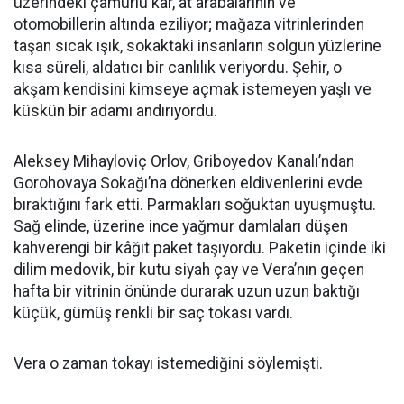
üzerindeki çamurlu kar, at arabalarının ve
otomobillerin altında eziliyor; mağaza vitrinlerinden
taşan sıcak ışık, sokaktaki insanların solgun yüzlerine
kısa süreli, aldatıcı bir canlılık veriyordu. Şehir, o
akşam kendisini kimseye açmak istemeyen yaşlı ve
küskün bir adamı andırıyordu.
Aleksey Mihayloviç Orlov, Griboyedov Kanalı’ndan
Gorohovaya Sokağı’na dönerken eldivenlerini evde
bıraktığını fark etti. Parmakları soğuktan uyuşmuştu.
Sağ elinde, üzerine ince yağmur damlaları düşen
kahverengi bir kâğıt paket taşıyordu. Paketin içinde iki
dilim medovik, bir kutu siyah çay ve Vera’nın geçen
hafta bir vitrinin önünde durarak uzun uzun baktığı
küçük, gümüş renkli bir saç tokası vardı.
Vera o zaman tokayı istemediğini söylemişti.