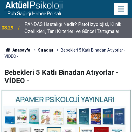
10 Mayıs Psikologlar Günü Nasıl Ortaya Çıktı? 10
10:30
Mayıs Tarihinin Hikayesi
Anasayfa
Sıradışı
Bebekleri 5 Katlı Binadan Atıyorlar -
VİDEO -
Bebekleri 5 Katlı Binadan Atıyorlar -
VİDEO -