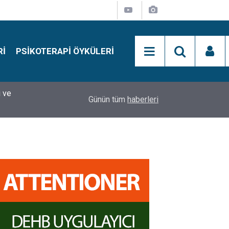
RI
PSIKOTERAPI ÖYKÜLERI
i ve
si
15:01
Simon Says Dikkat Programı Nedir?
Günün tüm
haberleri