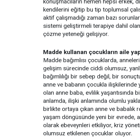
konuşmacıların hemen hepsi erkek, di
kendilerini eğitip bu tip toplumsal ça
aktif çalışmadığı zaman bazı sorunl
sistemi geliştirmeli terapiye dahil ola
çözme yeteneği gelişiyor.
Madde kullanan çocukların aile yapı
Madde bağımlısı çocuklarda, anneleri
gelişim sürecinde ciddi olumsuz, yanlı
bağımlılığı bir sebep değil, bir sonuçt
anne ve babanın çocukla ilişkilerinde y
olan anne baba, evlilik yaşantısında
anlamda, ilişki anlamında olumlu ya
birlikte ortaya çıkan anne ve babalık 
yaşam döngüsünde yeni bir evrede, a
olarak ebeveynleri etkiliyor, kriz yö
olumsuz etkilenen çocuklar oluyor.