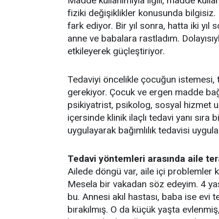
Madde kullanımıyla ilgili, madde kul
fiziki değişiklikler konusunda bilgisi
fark ediyor. Bir yıl sonra, hatta iki 
anne ve babalara rastladım. Dolayısı
etkileyerek güçleştiriyor.
Tedaviyi öncelikle çocuğun istemesi, 
gerekiyor. Çocuk ve ergen madde bağıml
psikiyatrist, psikolog, sosyal hizmet
içersinde klinik ilaçlı tedavi yanı sıra
uygulayarak bağımlılık tedavisi uygul
Tedavi yöntemleri arasında aile tera
Ailede döngü var, aile içi problemler k
Mesela bir vakadan söz edeyim. 4 yaşı
bu. Annesi akıl hastası, baba ise evi 
bırakılmış. O da küçük yaşta evlenmiş