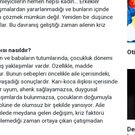
nleyicilerin hemen hepsi kadın… Erkekler
lışmalardan yararlanmadığı ve bunların içinde
arı çözmek mümkün değil. Yeniden bir düşünce
nlar. Bu davranış geliştiği zaman ailenin kriz
sı nasıldır?
Ot
n ve babaların tutumlarında, çocukluk dönemi
ş yaklaşımlar vardır. Özellikle, madde
ur. Bunun sebepleri öncelikle aile içerisindeki,
aşadığı sonuçlardır. Karı-koca ilişkisi içerisinde
 bir uyum, ahenk sağlayamazsa, duygusal
klaşımlarda bulunmazsa, çocukların doğumuyla
rolüne de olumsuz bir şekilde yansıyor. Aile
ilede meydana gelen değişim, kriz faktörü
netilemediği zaman ortaya çıkan çatışmadan
De