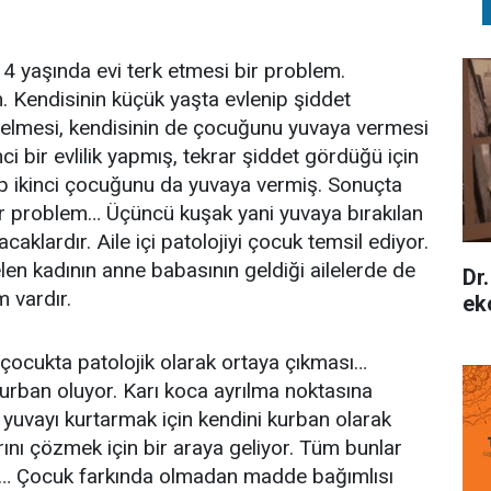
 4 yaşında evi terk etmesi bir problem.
. Kendisinin küçük yaşta evlenip şiddet
 gelmesi, kendisinin de çocuğunu yuvaya vermesi
i bir evlilik yapmış, tekrar şiddet gördüğü için
rip ikinci çocuğunu da yuvaya vermiş. Sonuçta
r problem… Üçüncü kuşak yani yuvaya bırakılan
aklardır. Aile içi patolojiyi çocuk temsil ediyor.
n kadının anne babasının geldiği ailelerde de
Dr.
m vardır.
eko
in çocukta patolojik olarak ortaya çıkması…
urban oluyor. Karı koca ayrılma noktasına
yuvayı kurtarmak için kendini kurban olarak
ını çözmek için bir araya geliyor. Tüm bunlar
ar… Çocuk farkında olmadan madde bağımlısı