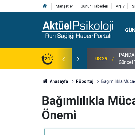
Manşetler
Günün Haberleri
Arşiv
S
GÜ
PANDAS H
08:29
Güncel 
24
10:30
10 Mayı
Anasayfa
Röportaj
Bağımlılıkla Müca
Bağımlılıkla Müca
Önemi