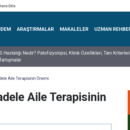
itene Ekle
NDEM
ARAŞTIRMALAR
MAKALELER
UZMAN REHBE
astalığı Nedir? Patofizyolojisi, Klinik Özellikleri, Tanı Kriterler
Tartışmalar
s Psikologlar Günü Nasıl Ortaya Çıktı? 10 Mayıs Tarihinin Hikaye
dele Aile Terapisinin Önemi
dele Aile Terapisinin