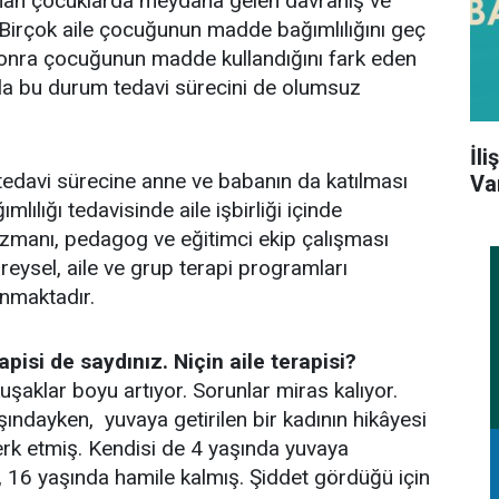
lanan çocuklarda meydana gelen davranış ve
z. Birçok aile çocuğunun madde bağımlılığını geç
yıl sonra çocuğunun madde kullandığını fark eden
yla bu durum tedavi sürecini de olumsuz
İl
tedavi sürecine anne ve babanın da katılması
Va
ılığı tedavisinde aile işbirliği içinde
 uzmanı, pedagog ve eğitimci ekip çalışması
 bireysel, aile ve grup terapi programları
anmaktadır.
pisi de saydınız. Niçin aile terapisi?
uşaklar boyu artıyor. Sorunlar miras kalıyor.
ndayken, yuvaya getirilen bir kadının hikâyesi
terk etmiş. Kendisi de 4 yaşında yuvaya
, 16 yaşında hamile kalmış. Şiddet gördüğü için