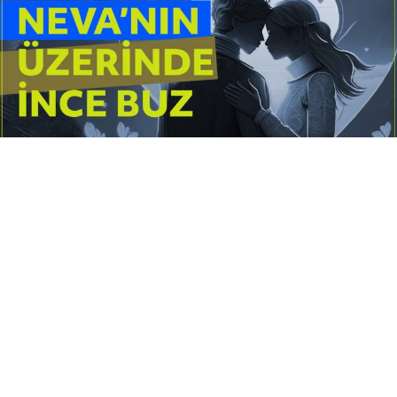
Yayınlanma:
14 Temmuz 2026 Salı 10:16
Borderline kişilik örüntüsünün gölgesinde yaşanan
yoğun bir aşkı anlatan bu terapötik öykü; terk
edilme korkusunu, duygusal gelgitleri, tükenmişliği
ve sınır koymanın iyileştirici gücünü Petersburg’un
karanlık atmosferinde işler.