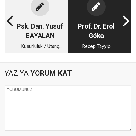
Psk. Dan. Yusuf
Prof. Dr. Erol
BAYALAN
Göka
Kusurluluk / Utanç
Recep Tayyip
Şemanız Ve Terapi
Erdoğan’ın Liderlik
Hedefleri
Psikolojisi
YAZIYA
YORUM KAT