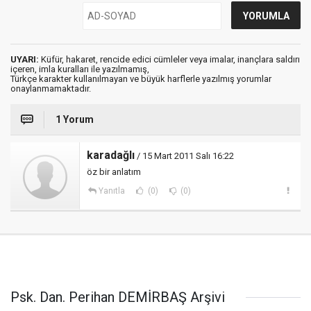
UYARI:
Küfür, hakaret, rencide edici cümleler veya imalar, inançlara saldırı
içeren, imla kuralları ile yazılmamış,
Türkçe karakter kullanılmayan ve büyük harflerle yazılmış yorumlar
onaylanmamaktadır.
1 Yorum
karadağlı
/ 15 Mart 2011 Salı 16:22
öz bir anlatım
Yanıtla
(0)
(0)
Psk. Dan. Perihan DEMİRBAŞ Arşivi