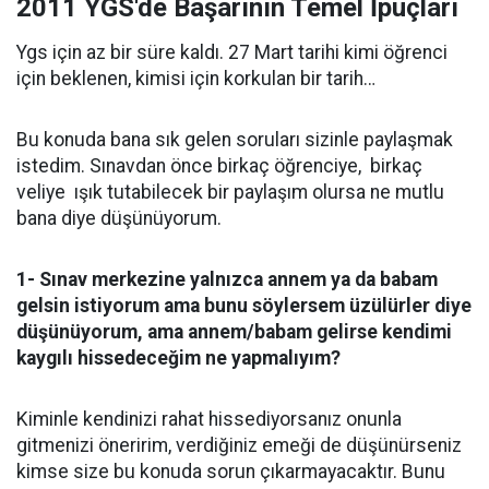
2011 YGS'de Başarının Temel İpuçları
Ygs için az bir süre kaldı. 27 Mart tarihi kimi öğrenci
için beklenen, kimisi için korkulan bir tarih…
Bu konuda bana sık gelen soruları sizinle paylaşmak
istedim. Sınavdan önce birkaç öğrenciye,
birkaç
veliye
ışık tutabilecek bir paylaşım olursa ne mutlu
bana diye düşünüyorum.
1- Sınav merkezine yalnızca annem ya da babam
gelsin istiyorum ama bunu söylersem üzülürler diye
düşünüyorum, ama annem/babam gelirse kendimi
kaygılı hissedeceğim ne yapmalıyım?
Kiminle kendinizi rahat hissediyorsanız onunla
gitmenizi öneririm, verdiğiniz emeği de düşünürseniz
kimse size bu konuda sorun çıkarmayacaktır. Bunu