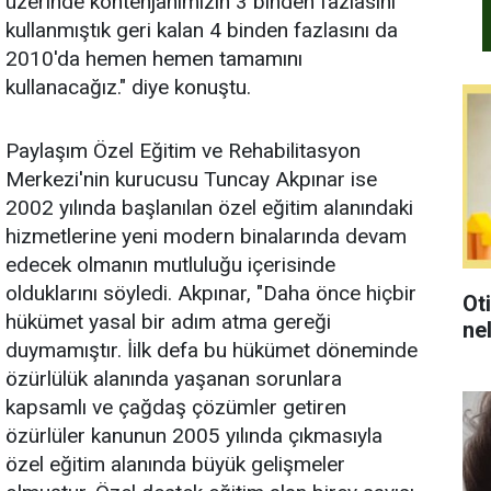
üzerinde kontenjanımızın 3 binden fazlasını
kullanmıştık geri kalan 4 binden fazlasını da
2010'da hemen hemen tamamını
kullanacağız." diye konuştu.
Paylaşım Özel Eğitim ve Rehabilitasyon
Merkezi'nin kurucusu Tuncay Akpınar ise
2002 yılında başlanılan özel eğitim alanındaki
hizmetlerine yeni modern binalarında devam
edecek olmanın mutluluğu içerisinde
olduklarını söyledi. Akpınar, "Daha önce hiçbir
Ot
hükümet yasal bir adım atma gereği
ne
duymamıştır. İilk defa bu hükümet döneminde
özürlülük alanında yaşanan sorunlara
kapsamlı ve çağdaş çözümler getiren
özürlüler kanunun 2005 yılında çıkmasıyla
özel eğitim alanında büyük gelişmeler