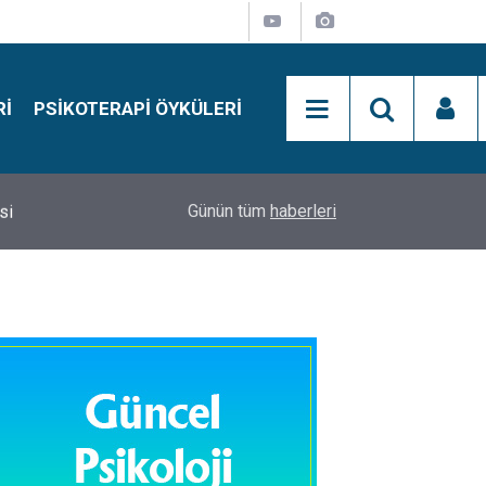
RI
PSIKOTERAPI ÖYKÜLERI
si
15:01
Simon Says Dikkat Programı Nedir?
Günün tüm
haberleri