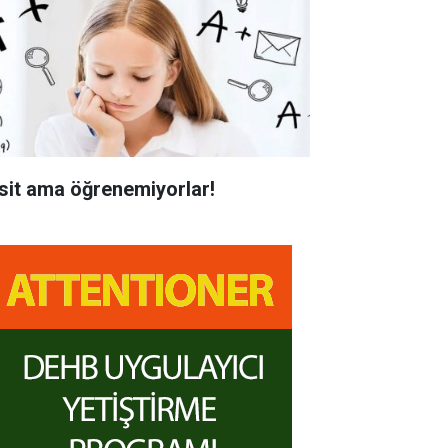
sit ama öğrenemiyorlar!