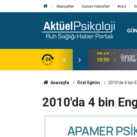
Manşetler
Günün Haberleri
Arşiv
S
GÜ
lojisi, Klinik Özellikleri, Tanı Kriterleri ve
24
10:30
10 Mayı
Anasayfa
Özel Eğitim
2010'da 4 bin E
2010'da 4 bin Eng