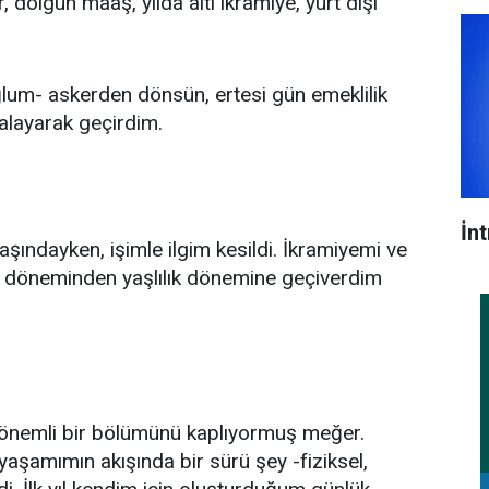
 dolgun maaş, yılda altı ikramiye, yurt dışı
ğlum- askerden dönsün, ertesi gün emeklilik
alayarak geçirdim.
İn
aşındayken, işimle ilgim kesildi. İkramiyemi ve
yaş döneminden yaşlılık dönemine geçiverdim
n önemli bir bölümünü kaplıyormuş meğer.
 yaşamımın akışında bir sürü şey -fiziksel,