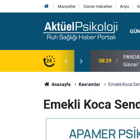
Manşetler
Günün Haberleri
Arşiv
S
GÜ
PANDAS H
08:29
Güncel 
24
10:30
10 Mayı
Anasayfa
Kavramlar
Emekli Koca Se
Emekli Koca Sen