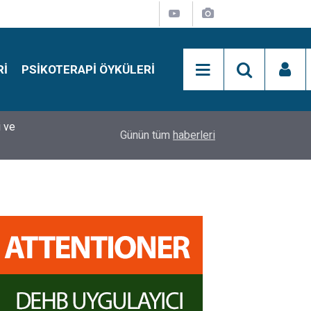
RI
PSIKOTERAPI ÖYKÜLERI
i ve
si
15:01
Simon Says Dikkat Programı Nedir?
Günün tüm
haberleri