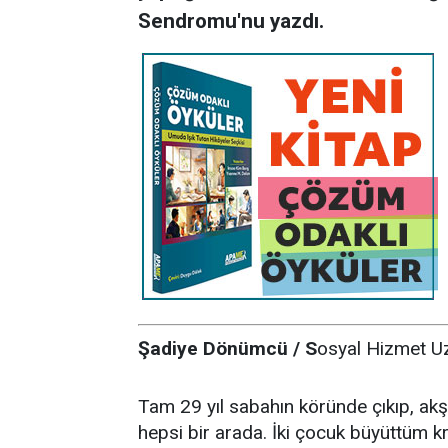
Sendromu'nu yazdı.
Şadiye Dönümcü / S
osyal Hizmet U
Tam 29 yıl sabahın köründe çıkıp, akşa
hepsi bir arada. İki çocuk büyüttüm k