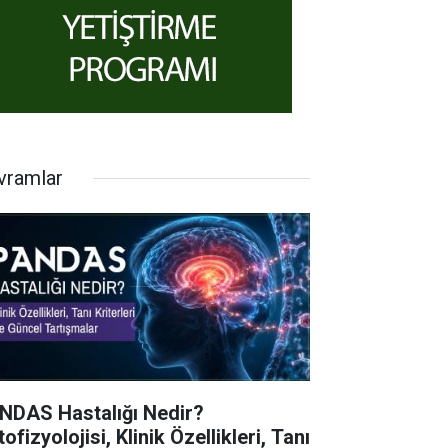
vramlar
NDAS Hastalığı Nedir?
ofizyolojisi, Klinik Özellikleri, Tanı