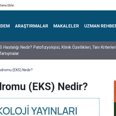
itene Ekle
NDEM
ARAŞTIRMALAR
MAKALELER
UZMAN REHBE
astalığı Nedir? Patofizyolojisi, Klinik Özellikleri, Tanı Kriterler
Tartışmalar
s Psikologlar Günü Nasıl Ortaya Çıktı? 10 Mayıs Tarihinin Hikaye
ndromu (EKS) Nedir?
dromu (EKS) Nedir?