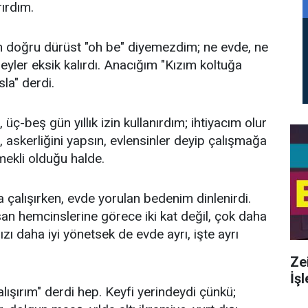
rırdım.
 doğru dürüst "oh be" diyemezdim; ne evde, ne
eyler eksik kalırdı. Anacığım "Kızım koltuğa
sla" derdi.
 üç-beş gün yıllık izin kullanırdım; ihtiyacım olur
in, askerliğini yapsın, evlensinler deyip çalışmağa
mekli olduğu halde.
 çalışırken, evde yorulan bedenim dinlenirdi.
şan hemcinslerine görece iki kat değil, çok daha
zı daha iyi yönetsek de evde ayrı, işte ayrı
Ze
İşl
şırım" derdi hep. Keyfi yerindeydi çünkü;