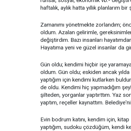
ruhsal, sosyal, ekonomik vb.- değiştir
haftalık, aylık hatta yıllık planlarım bir 
Zamanımı yönetmekte zorlandım; önced
oldum. Azalan gelirimle, gereksinimle
değiştirdim. Bazı insanları hayatımdan 
Hayatıma yeni ve güzel insanlar da gir
Gün oldu; kendimi hiçbir işe yaramay
oldum. Gün oldu; eskiden ancak yılda 
yaptığım için kendimi kutlarken buldu
de oldu. Kendimi hiç yapmadığım şeyl
şilteden, yorganlar yaptırttım. Yaz so
yaptım, reçeller kaynattım. Belediye'ni
Evin bodrum katını, kendim için, kita
yaptığım, sudoku çözdüğüm, kendi ke