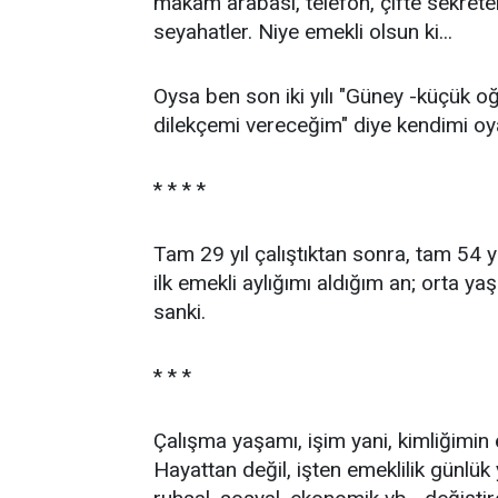
makam arabası, telefon, çifte sekreter,
seyahatler. Niye emekli olsun ki...
Oysa ben son iki yılı "Güney -küçük o
dilekçemi vereceğim" diye kendimi oy
* * * *
Tam 29 yıl çalıştıktan sonra, tam 54 y
ilk emekli aylığımı aldığım an; orta 
sanki.
* * *
Çalışma yaşamı, işim yani, kimliğimi
Hayattan değil, işten emeklilik günlük