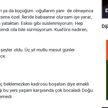
 ya da küçüğüm -oğullarım yani- de olmayınca
hsıma özel. İleride babaanne olursam işe yarar,
 yataktan. Eskisi gibi süslenmiyorum. Hep
Dij
şimdi cila bile sürmüyorum. Kuaföre nadiren,
 şeyler oldu. Üç yıl mutlu mesut günler
ce.
iç beklemezken kadrosu boşalsın diye emekli
ğı bu yeni yaşam karşısında çok bocaladı Doğu.
remedi.