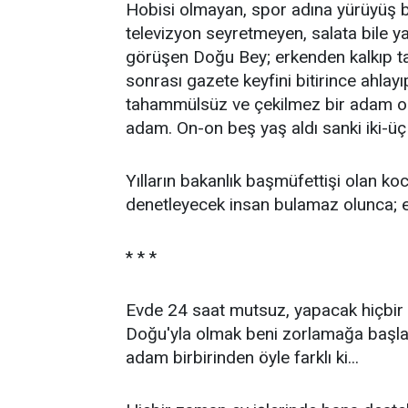
Hobisi olmayan, spor adına yürüyüş b
televizyon seyretmeyen, salata bile yap
görüşen Doğu Bey; erkenden kalkıp takı
sonrası gazete keyfini bitirince ahlay
tahammülsüz ve çekilmez bir adam oldu
adam. On-on beş yaş aldı sanki iki-üç
Yılların bakanlık başmüfettişi olan k
denetleyecek insan bulamaz olunca; ev
* * *
Evde 24 saat mutsuz, yapacak hiçbir
Doğu'yla olmak beni zorlamağa başladı
adam birbirinden öyle farklı ki...