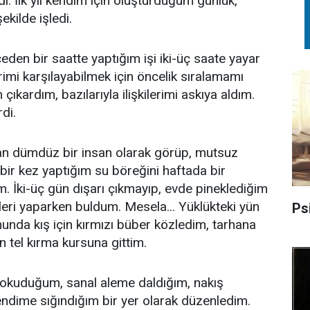
di. İlk yıl kendim için oluşturduğum günlük,
şekilde işledi.
en bir saatte yaptığım işi iki-üç saate yayar
rimi karşılayabilmek için öncelik sıralamamı
çıkardım, bazılarıyla ilişkilerimi askıya aldım.
di.
an dümdüz bir insan olarak görüp, mutsuz
bir kez yaptığım su böreğini haftada bir
m. İki-üç gün dışarı çıkmayıp, evde pineklediğim
eri yaparken buldum. Mesela... Yüklükteki yün
Psi
nunda kış için kırmızı büber közledim, tarhana
n tel kırma kursuna gittim.
p okuduğum, sanal aleme daldığım, nakış
ndime sığındığım bir yer olarak düzenledim.