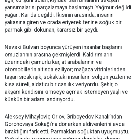
ağır, kurşuni suları, kıyıdaki sarı binaların titreşen
yansımalarını parçalamaya başlamıştı. Yağmur değildi
yağan. Kar da değildi. İkisinin arasında, insanın
yakasına giren ve orada eriyerek tenine soğuk bir
parmak gibi dokunan, kararsız bir şeydi.
Nevski Bulvarı boyunca yürüyen insanlar başlarını
omuzlarının arasına çekmişlerdi. Kaldırımların
üzerindeki çamurlu kar, at arabalarının ve
otomobillerin altında eziliyor; mağaza vitrinlerinden
taşan sıcak ışık, sokaktaki insanların solgun yüzlerine
kısa süreli, aldatıcı bir canlılık veriyordu. Şehir, o
akşam kendisini kimseye açmak istemeyen yaşlı ve
küskün bir adamı andırıyordu.
Aleksey Mihayloviç Orlov, Griboyedov Kanalı’ndan
Gorohovaya Sokağı’na dönerken eldivenlerini evde
bıraktığını fark etti. Parmakları soğuktan uyuşmuştu.