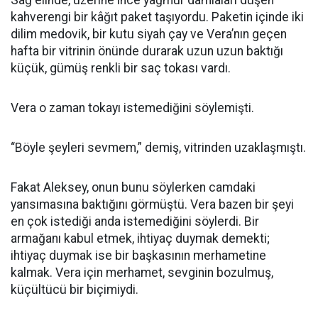
Sağ elinde, üzerine ince yağmur damlaları düşen
kahverengi bir kâğıt paket taşıyordu. Paketin içinde iki
dilim medovik, bir kutu siyah çay ve Vera’nın geçen
hafta bir vitrinin önünde durarak uzun uzun baktığı
küçük, gümüş renkli bir saç tokası vardı.
Vera o zaman tokayı istemediğini söylemişti.
“Böyle şeyleri sevmem,” demiş, vitrinden uzaklaşmıştı.
Fakat Aleksey, onun bunu söylerken camdaki
yansımasına baktığını görmüştü. Vera bazen bir şeyi
en çok istediği anda istemediğini söylerdi. Bir
armağanı kabul etmek, ihtiyaç duymak demekti;
ihtiyaç duymak ise bir başkasının merhametine
kalmak. Vera için merhamet, sevginin bozulmuş,
küçültücü bir biçimiydi.