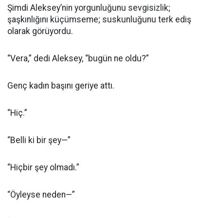
Şimdi Aleksey’nin yorgunluğunu sevgisizlik;
şaşkınlığını küçümseme; suskunluğunu terk ediş
olarak görüyordu.
“Vera,” dedi Aleksey, “bugün ne oldu?”
Genç kadın başını geriye attı.
“Hiç.”
“Belli ki bir şey—”
“Hiçbir şey olmadı.”
“Öyleyse neden—”