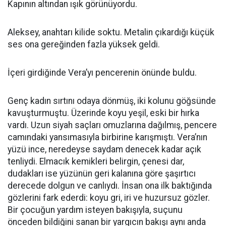
Kapının altından ışık görünüyordu.
Aleksey, anahtarı kilide soktu. Metalin çıkardığı küçük
ses ona gereğinden fazla yüksek geldi.
İçeri girdiğinde Vera’yı pencerenin önünde buldu.
Genç kadın sırtını odaya dönmüş, iki kolunu göğsünde
kavuşturmuştu. Üzerinde koyu yeşil, eski bir hırka
vardı. Uzun siyah saçları omuzlarına dağılmış, pencere
camındaki yansımasıyla birbirine karışmıştı. Vera’nın
yüzü ince, neredeyse saydam denecek kadar açık
tenliydi. Elmacık kemikleri belirgin, çenesi dar,
dudakları ise yüzünün geri kalanına göre şaşırtıcı
derecede dolgun ve canlıydı. İnsan ona ilk baktığında
gözlerini fark ederdi: koyu gri, iri ve huzursuz gözler.
Bir çocuğun yardım isteyen bakışıyla, suçunu
önceden bildiğini sanan bir yargıcın bakışı aynı anda