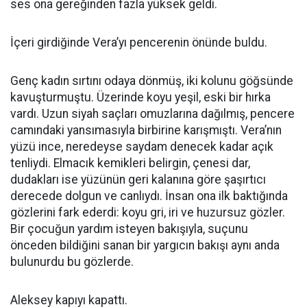
ses ona gereğinden fazla yüksek geldi.
İçeri girdiğinde Vera’yı pencerenin önünde buldu.
Genç kadın sırtını odaya dönmüş, iki kolunu göğsünde
kavuşturmuştu. Üzerinde koyu yeşil, eski bir hırka
vardı. Uzun siyah saçları omuzlarına dağılmış, pencere
camındaki yansımasıyla birbirine karışmıştı. Vera’nın
yüzü ince, neredeyse saydam denecek kadar açık
tenliydi. Elmacık kemikleri belirgin, çenesi dar,
dudakları ise yüzünün geri kalanına göre şaşırtıcı
derecede dolgun ve canlıydı. İnsan ona ilk baktığında
gözlerini fark ederdi: koyu gri, iri ve huzursuz gözler.
Bir çocuğun yardım isteyen bakışıyla, suçunu
önceden bildiğini sanan bir yargıcın bakışı aynı anda
bulunurdu bu gözlerde.
Aleksey kapıyı kapattı.