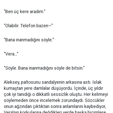
“Ben üç kere aradım.”
“Olabilir. Telefon bazen—”
“Bana inanmadığını söyle.”
“Vera…”
“Söyle. Bana inanmadığını söyle de bitsin.”
Aleksey, paltosunu sandalyenin arkasına astı. Islak
kumaştan yere damlalar düşüyordu. İçinde, üç yıldır
çok iyi tanıdığı o dikkatli sessizlik oluştu. Her kelimeyi
söylemeden önce incelemek zorundaydı. Sözcükler
onun ağzından çıktıktan sonra anlamlarını kaybediyor,
Vera’nın korkularına değdikleri yerde başka biçimlere