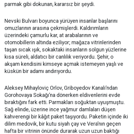
parmak gibi dokunan, kararsız bir şeydi.
Nevski Bulvarı boyunca yürüyen insanlar başlarını
omuzlarının arasına çekmişlerdi. Kaldırımların
üzerindeki çamurlu kar, at arabalarının ve
otomobillerin altında eziliyor; mağaza vitrinlerinden
taşan sıcak ışık, sokaktaki insanların solgun yüzlerine
kısa süreli, aldatıcı bir canlılık veriyordu. Şehir, o
akşam kendisini kimseye açmak istemeyen yaşlı ve
küskün bir adamı andırıyordu.
Aleksey Mihayloviç Orlov, Griboyedov Kanalı’ndan
Gorohovaya Sokağı’na dönerken eldivenlerini evde
bıraktığını fark etti. Parmakları soğuktan uyuşmuştu.
Sağ elinde, üzerine ince yağmur damlaları düşen
kahverengi bir kâğıt paket taşıyordu. Paketin içinde iki
dilim medovik, bir kutu siyah çay ve Vera’nın geçen
hafta bir vitrinin önünde durarak uzun uzun baktığı