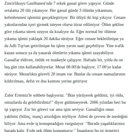
Zincirlikuyu Gasilhanesi'nde 7 erkek gassal görev yapıyor. Günde
ortalama 20 ölü yıkanıyor. Her gassal günde 3 ölünün yıkanması,
kefenlenmesi işlemini gerçekleştiriyor. Bir ölüyü iki kişi yıkıyor. Cenaze
yakınlarından içeri girmek isteyen olursa itiraz edilmiyor. Ölüm şekline
göre yıkama süresi uzuyor da kısalıyor da. Eğer normal bir ölümse
yıkama işlemi yaklaşık 20 dakika sürüyor. Eğer cenaze bekletilmişse ya
da Adli Tıp'tan getirilmişse bu işlem yarım saati geçebiliyor. Yine trafik
kazası sonucu ya da yanarak ölenlerin yıkama işlemi uzayabiliyor.
Gassallar eldiven, önlük ve maskeyle çalışıyor. Haftada bir, yılda da on
beş gün izin kullanabiliyorlar. Mesai 08.00'de başlıyor, 17.00'ye kadar
sürüyor. Mezarlıkta görevli 20 imam var. Bunlar da cenaze namazlarının
kıldırılması, defin ve dua kısmını yerine getiriyor.
Zafer Ertemiz'le sohbete başlıyoruz. "Bize yürüyerek geldiniz, iyi oldu,
omuzlarda da gelebilirdiniz!" diyor gülümseyerek. 2006 yılından beri bu
işi yapıyor. Zor bir görevi var ama işini seviyor. Gassallığın onun
yakînini (bilinç, inanç) artırdığını söylüyor. Ailesi de çevresi de mesleğini
biliyor. Ama evde iş konuşmadığını vurguluyor: "Burada yaşadıklarımız
burada kalır. Evde pek ölüm konuşmayız." İnsanların bu işi ürpertici