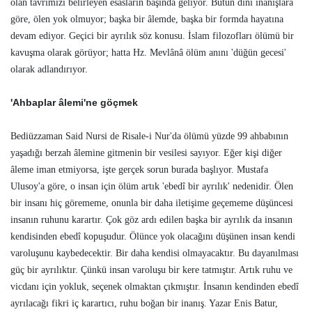
olan tavrımızı belirleyen esasların başında geliyor. Bütün dinî inanışlara
göre, ölen yok olmuyor; başka bir âlemde, başka bir formda hayatına
devam ediyor. Geçici bir ayrılık söz konusu. İslam filozofları ölümü bir
kavuşma olarak görüyor; hatta Hz. Mevlânâ ölüm anını 'düğün gecesi'
olarak adlandırıyor.
'Ahbaplar âlemi'ne göçmek
Bediüzzaman Said Nursi de Risale-i Nur'da ölümü yüzde 99 ahbabının
yaşadığı berzah âlemine gitmenin bir vesilesi sayıyor. Eğer kişi diğer
âleme iman etmiyorsa, işte gerçek sorun burada başlıyor. Mustafa
Ulusoy'a göre, o insan için ölüm artık 'ebedî bir ayrılık' nedenidir. Ölen
bir insanı hiç görememe, onunla bir daha iletişime geçememe düşüncesi
insanın ruhunu karartır. Çok göz ardı edilen başka bir ayrılık da insanın
kendisinden ebedî kopuşudur. Ölünce yok olacağını düşünen insan kendi
varoluşunu kaybedecektir. Bir daha kendisi olmayacaktır. Bu dayanılması
güç bir ayrılıktır. Çünkü insan varoluşu bir kere tatmıştır. Artık ruhu ve
vicdanı için yokluk, seçenek olmaktan çıkmıştır. İnsanın kendinden ebedî
ayrılacağı fikri iç karartıcı, ruhu boğan bir inanış. Yazar Enis Batur,