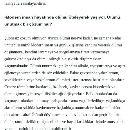
faaliyetleri sıralayabiliriz.
-Modern insan hayatında ölümü öteleyerek yaşıyor. Ölümü
unutmak bir çözüm mü?
Şüphesiz çözüm olmuyor. Ayrıca ölümü nereye kadar, ne zamana kadar
unutabilirsiniz? Modern insan ya günlük işlerine kendini vererek ölümü
düşünmeye, kendini tanımaya ve sorgulamaya fırsat vermemeye
çalışmaktadır ya da ölümü bilinçli bir şekilde düşünmekten
kaçınmaktadır. Ölümü unutmak için kendini alkole, uyuşturucuya ve aşırı
eğlenceye verenlerden de söz edilebilir. Fakat çevresinde yakınlarının,
sevdiklerinin veya başkalarının ölümleri ister istemez hatırlatıcı olacaktır.
Cenaze törenlerine katılacak, üzülecek, kaybın acısını hissedecek ve
ölenin gitmesiyle sosyal ilişkiler ağı değişecektir. Belki bunlardan da
kaçmaya, olanları unutmaya çalışacaktır ama yaşı ilerledikçe, yaşlandıkça
akranlarını sıklıkla kaybetmeye başladıkça unutmak ne kadar mümkün
olacaktır acaba? Ölümü düşünmeden ve hesaba katmadan geçirilen bir
ömür, tatminsizlikler, pişmanlıklar ve hayal kırıklıkları içinde mutsuzluk
ve umutsuzluk içinde noktalanabilecektir.