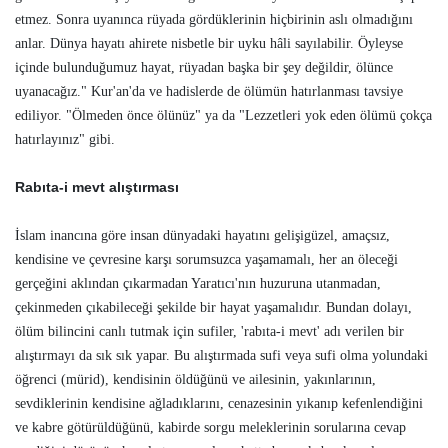
etmez. Sonra uyanınca rüyada gördüklerinin hiçbirinin aslı olmadığını
anlar. Dünya hayatı ahirete nisbetle bir uyku hâli sayılabilir. Öyleyse
içinde bulunduğumuz hayat, rüyadan başka bir şey değildir, ölünce
uyanacağız." Kur'an'da ve hadislerde de ölümün hatırlanması tavsiye
ediliyor. "Ölmeden önce ölünüz" ya da "Lezzetleri yok eden ölümü çokça
hatırlayınız" gibi.
Rabıta-i mevt alıştırması
İslam inancına göre insan dünyadaki hayatını gelişigüzel, amaçsız,
kendisine ve çevresine karşı sorumsuzca yaşamamalı, her an öleceği
gerçeğini aklından çıkarmadan Yaratıcı'nın huzuruna utanmadan,
çekinmeden çıkabileceği şekilde bir hayat yaşamalıdır. Bundan dolayı,
ölüm bilincini canlı tutmak için sufiler, 'rabıta-i mevt' adı verilen bir
alıştırmayı da sık sık yapar. Bu alıştırmada sufi veya sufi olma yolundaki
öğrenci (mürid), kendisinin öldüğünü ve ailesinin, yakınlarının,
sevdiklerinin kendisine ağladıklarını, cenazesinin yıkanıp kefenlendiğini
ve kabre götürüldüğünü, kabirde sorgu meleklerinin sorularına cevap