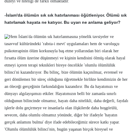
düzeyi ve niteliği de farklı olmaktadır.
-İslam'da ölümün sık sık hatırlanması öğütleniyor. Ölümü sık
hatırlamak hayata ne katıyor. Bu uyarı ne anlama geliyor?
Hem İslam'da ölümün sık hatırlanmasına yönelik tavsiyeler ve
tasavvuf kültüründeki 'rabıta-i mevt' uygulamaları hem de varoluşçu
psikoterapinin ölüm korkusuyla baş etme yollarından biri olarak her
fırsatta ölüm üzerine düşünmeyi ve kişinin kendisini ölmüş olarak hayal
etmeyi içeren terapi teknikleri bireye öncelikle 'olumlu ölümlülük
bilinci'ni kazandırıyor. Bu bilinç, bize ölümün kaçınılmaz, evrensel ve
geri dönülemez bir süreç olduğunu öğretmekle birlikte kendimizin de her
an öleceği gerçeğinin farkındalığını kazandırır. Bu da hayatımızı ve
dünyayı algılayışımızı etkiler. Hayatımızın belli bir zamanla sınırlı
olduğunun bilincinde olmamız, hayatı daha nitelikli, daha değerli, faydalı
işlerle dolu geçirmeye ve insanlarla olan ilişkilerde daha hoşgörülü,
sevecen, daha olumlu olmamız yönünde, diğer bir ifadeyle 'hayatın
gerçek anlamını bulma' diye ifade edebileceğimiz sürece katkı yapar.
'Olumlu ölümlülük bilinci'nin, bugün yaşanan birçok bireysel ve