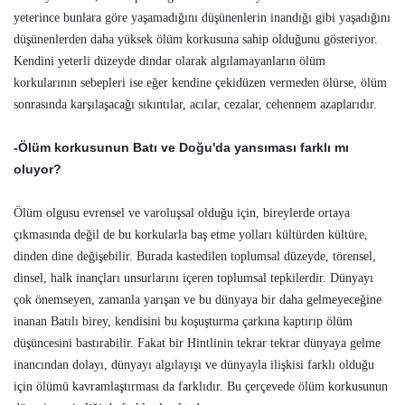
yeterince bunlara göre yaşamadığını düşünenlerin inandığı gibi yaşadığını
düşünenlerden daha yüksek ölüm korkusuna sahip olduğunu gösteriyor.
Kendini yeterli düzeyde dindar olarak algılamayanların ölüm
korkularının sebepleri ise eğer kendine çekidüzen vermeden ölürse, ölüm
sonrasında karşılaşacağı sıkıntılar, acılar, cezalar, cehennem azaplarıdır.
-Ölüm korkusunun Batı ve Doğu'da yansıması farklı mı
oluyor?
Ölüm olgusu evrensel ve varoluşsal olduğu için, bireylerde ortaya
çıkmasında değil de bu korkularla baş etme yolları kültürden kültüre,
dinden dine değişebilir. Burada kastedilen toplumsal düzeyde, törensel,
dinsel, halk inançları unsurlarını içeren toplumsal tepkilerdir. Dünyayı
çok önemseyen, zamanla yarışan ve bu dünyaya bir daha gelmeyeceğine
inanan Batılı birey, kendisini bu koşuşturma çarkına kaptırıp ölüm
düşüncesini bastırabilir. Fakat bir Hintlinin tekrar tekrar dünyaya gelme
inancından dolayı, dünyayı algılayışı ve dünyayla ilişkisi farklı olduğu
için ölümü kavramlaştırması da farklıdır. Bu çerçevede ölüm korkusunun