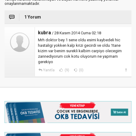
onaylanmamaktadır.
1 Yorum
kubra
/ 28 Kasım 2014 Cuma 02:18
Mrh doktor bey 1 sene oldu esimi kaybedeli hic
hastaligi yokken kalp krizi gecirdi ve oldu 1tane
kizim var benim surekli kalbim carpiyo olecegim
zannediyorum cok kotu oluyorum ne yapmam
gerekiyo
Yanıtla
(9)
(0)