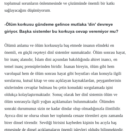
toplumsal sorunların önlenmesinde ve çözümünde önemli bir katkı
sağlayacağını düşünüyorum.
-Ölüm korkusu gündeme gelince mutlaka 'din' devreye
giriyor. Başka sistemler bu korkuya cevap veremiyor mu?
Ölümü anlama ve ölüm korkusuyla baş etmede insanın elindeki en
önemli, en güçlü reçeteyi dinî sistemler sunmaktadır. Ölüm sonrası hayat,
bir inanç alanıdır, İslam dini açısından bakıldığında ahiret inancı, en
temel inanç prensiplerinden biridir. İnanan bireyin, ölüm gibi hem
varoluşsal hem de ölüm sonrası hayat gibi boyutları olan konuyla ilgili
sorularına, kutsal kitap ve onu açıklayan kaynaklardan, peygamberinin
sözlerinden cevaplar bulması bu çetin konudaki sorgulamada işini
oldukça kolaylaştırmaktadır. Sonuç olarak her dinî sistemin ölüm ve
ölüm sonrasıyla ilgili yoğun açıklamaları bulunmaktadır. Ölümden
sonraki durumunuz sizin ne kadar dindar olup olmadığınızla ilintilidir.
Ayrıca dini ne olursa olsun her toplumda cenaze törenleri aynı zamanda
birer dinsel törendir. Sevdiği birisini kaybeden kişinin bu acıyla baş
etmesinde de dinsel açıklamaların önemli işlevleri olduğu bilinmektedir.