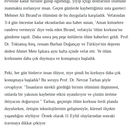
evveline kadar birlikte gülüp eğlendiği, yiyip içtiği dostlarının ölümüne
inanmakta zorlanıyor insan. Geçen günlerde kaybettiğimiz usta gazeteci
Mehmet Ali Birand'ın ölümünü de bu duygularla karşıladık. Vefatından
3-4 gün öncesine kadar ekranlardan ana haber sunan, 'Aman kimselere
randevu vermeyin' diye veda eden Birand, vefatıyla 'ölüm korkusu'nu
gündeme taşıdı. Daha sonra peş peşe ünlülerin ölüm haberleri geldi. Prof.
Dr. Toktamış Ateş, ressam Burhan Doğançay ve Türkiye'nin deprem
dedesi Ahmet Mete Işıkara aynı hafta içinde vefat etti. Ve ölüm
korkusunu daha çok duymaya ve konuşmaya başladık.
Peki, her gün binlerce insan ölüyor, niye şimdi bu korkuyu daha çok
konuşmaya başladık? Bu soruyu Prof. Dr. Nevzat Tarhan şöyle
cevaplıyor. "İnsanların sürekli gördüğü birinin ölümünü düşünmesi,
onlarda bir yakınını kaybetme etkisi uyandırıyor ve çözüm üretme
ihtiyacını doğuruyor." Tarhan, geçmişte ölüm korkusu ferdi planda
duyulurken, iletişim teknolojilerinin gelişmesiyle, küresel ölçekte
yaşandığını söylüyor. Örnek olarak 11 Eylül olaylarından sonraki
travmaya dikkat çekiyor.