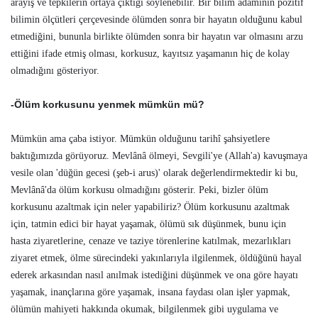
arayış ve tepkilerin ortaya çıktığı söylenebilir. Bir bilim adamının pozitif
bilimin ölçütleri çerçevesinde ölümden sonra bir hayatın olduğunu kabul
etmediğini, bununla birlikte ölümden sonra bir hayatın var olmasını arzu
ettiğini ifade etmiş olması, korkusuz, kayıtsız yaşamanın hiç de kolay
olmadığını gösteriyor.
-Ölüm korkusunu yenmek mümkün mü?
Mümkün ama çaba istiyor. Mümkün olduğunu tarihî şahsiyetlere
baktığımızda görüyoruz. Mevlânâ ölmeyi, Sevgili'ye (Allah'a) kavuşmaya
vesile olan 'düğün gecesi (şeb-i arus)' olarak değerlendirmektedir ki bu,
Mevlânâ'da ölüm korkusu olmadığını gösterir. Peki, bizler ölüm
korkusunu azaltmak için neler yapabiliriz? Ölüm korkusunu azaltmak
için, tatmin edici bir hayat yaşamak, ölümü sık düşünmek, bunu için
hasta ziyaretlerine, cenaze ve taziye törenlerine katılmak, mezarlıkları
ziyaret etmek, ölme sürecindeki yakınlarıyla ilgilenmek, öldüğünü hayal
ederek arkasından nasıl anılmak istediğini düşünmek ve ona göre hayatı
yaşamak, inançlarına göre yaşamak, insana faydası olan işler yapmak,
ölümün mahiyeti hakkında okumak, bilgilenmek gibi uygulama ve