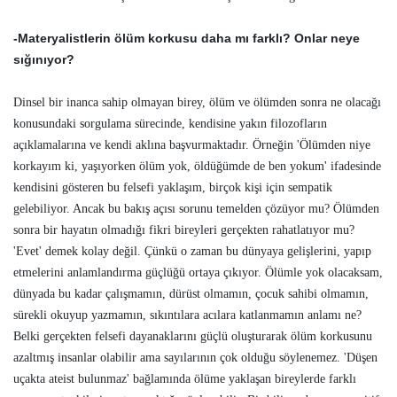
-Materyalistlerin ölüm korkusu daha mı farklı? Onlar neye
sığınıyor?
Dinsel bir inanca sahip olmayan birey, ölüm ve ölümden sonra ne olacağı
konusundaki sorgulama sürecinde, kendisine yakın filozofların
açıklamalarına ve kendi aklına başvurmaktadır. Örneğin 'Ölümden niye
korkayım ki, yaşıyorken ölüm yok, öldüğümde de ben yokum' ifadesinde
kendisini gösteren bu felsefi yaklaşım, birçok kişi için sempatik
gelebiliyor. Ancak bu bakış açısı sorunu temelden çözüyor mu? Ölümden
sonra bir hayatın olmadığı fikri bireyleri gerçekten rahatlatıyor mu?
'Evet' demek kolay değil. Çünkü o zaman bu dünyaya gelişlerini, yapıp
etmelerini anlamlandırma güçlüğü ortaya çıkıyor. Ölümle yok olacaksam,
dünyada bu kadar çalışmamın, dürüst olmamın, çocuk sahibi olmamın,
sürekli okuyup yazmamın, sıkıntılara acılara katlanmamın anlamı ne?
Belki gerçekten felsefi dayanaklarını güçlü oluşturarak ölüm korkusunu
azaltmış insanlar olabilir ama sayılarının çok olduğu söylenemez. 'Düşen
uçakta ateist bulunmaz' bağlamında ölüme yaklaşan bireylerde farklı