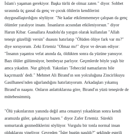
İslam'ı yaşaman gerekiyor. Başka türlü de olmaz zaten." diyor. Sohbet
sırasında üç gassal da genç ve çocuk ölülerin kendilerini
duygusallaştırdığını söylüyor. "Ne kadar etkilenmemeye çalışsan da genç
ölümler yaralıyor insanı. İnsanların acısından etkileniyorsun." diyor
Harun Kibar. Gassallara Anadolu'da yaygın olarak kullanılan "Allah
teneşir güzelliği versin" duasını hatırlatıp "Ölüden ölüye fark var mı?"
diye soruyorum. Zeki Ertemiz "Olmaz mı!" diyor ve devam ediyor:
"İnsanın yaşantısı vefat anında da, öldükten sonra da yüzüne yansıyor.
Bazı ölüler gülümsüyor, bembeyaz parlıyor. Geçenlerde böyle yaşlı bir
amca yıkadım. Nur gibiydi. Yakınları 'Teheccüd namazlarını bile
kaçırmazdı' dedi." Mehmet Ali Birand'ın son yolculuğuna Zincirlikuyu
Gasilhanesi'nden uğurlandığını hatırlatıyorum. Arkadaşları yıkamış
Birand'ın naaşını. Onların anlattıklarına göre, Birand'ın yüzü teneşirde de
mütebessimmiş.
"Ölü yakınlarının yanında değil ama cenazeyi yıkadıktan sonra kendi
aramızda güler, şakalaşırız bazen." diyor Zafer Ertemiz. Sürekli
somurtarak gezmediklerini söylüyor. Vurgulu bir tonla normal insan
olduklarını yineliyor. Çevreden "İşler bugün nasıldı?" şeklinde esprili