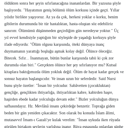
öldükten sonra her şeyin sıfırlanacağına inananlardan. Bir yazısına şöyle
başlıyordu. "Hayatımın geniş bölümü ölüm korkusu içinde geçti. Yıllar
yılıdır birlikte yaşıyoruz. Az ya da çok, herkesi yoklar o korku, benim
gibilerin durumunda bir tür hastalıktan, hasta-oluştan söz edebiliriz
sanırım: Ölümümü düşünmeden geçirdiğim gün neredeyse yoktur." Üç
yıl evvel kendisiyle yaptığım bir söyleşide de yaşadığı korkuyu şöyle
ifade ediyordu: "Ölüm olgusu karşısında, öteki dünyaya inanç
duymamanın yarattığı boşluğu aşmak kolay değil. Ölünce öleceğiz.
Bitecek. Sıfır... İnanmayan, bütün bunlar karşısında tabii ki çok zor
durumda olan biri." Gerçekten ölünce her şey sıfırlanıyor mu? Kutsal
kitaplara baktığımızda ölüm yokluk değil. Ölüm de hayat kadar gerçek ve
sonsuz hayatın başlangıcıdır. Ve insan uzun bir seferdedir. Said Nursi
bunu şöyle özetler: "İnsan bir yolcudur. Sabâvetten (çocukluktan)
gençliğe, gençlikten ihtiyarlığa, ihtiyarlıktan kabre, kabirden haşre,
haşirden ebede kadar yolculuğu devam eder." Bizler yolculuğun dünya
safhasındayız. Hz. Mevlânâ insanı çekirdeğe benzetir. Toprağa giden
beden bir gün yeniden çıkacaktır. Son olarak bu konuda İslam âlimi,
mutasavvıf İmam-ı Gazali'ye kulak verelim: "İnsan uykuda iken rüyada
görülen birtakım şeylerin varlığına inanır. Rüya esnasında onlardan şüphe