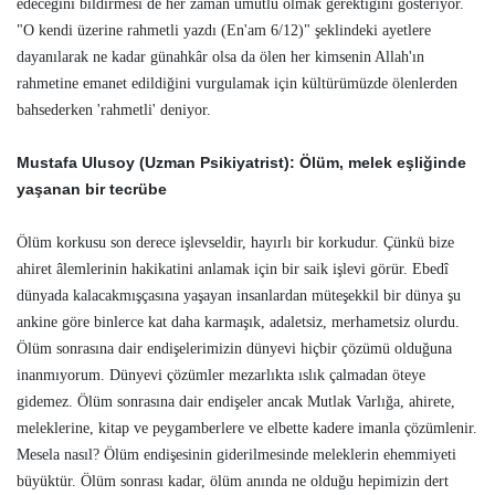
edeceğini bildirmesi de her zaman umutlu olmak gerektiğini gösteriyor.
"O kendi üzerine rahmetli yazdı (En'am 6/12)" şeklindeki ayetlere
dayanılarak ne kadar günahkâr olsa da ölen her kimsenin Allah'ın
rahmetine emanet edildiğini vurgulamak için kültürümüzde ölenlerden
bahsederken 'rahmetli' deniyor.
Mustafa Ulusoy (Uzman Psikiyatrist): Ölüm, melek eşliğinde
yaşanan bir tecrübe
Ölüm korkusu son derece işlevseldir, hayırlı bir korkudur. Çünkü bize
ahiret âlemlerinin hakikatini anlamak için bir saik işlevi görür. Ebedî
dünyada kalacakmışçasına yaşayan insanlardan müteşekkil bir dünya şu
ankine göre binlerce kat daha karmaşık, adaletsiz, merhametsiz olurdu.
Ölüm sonrasına dair endişelerimizin dünyevi hiçbir çözümü olduğuna
inanmıyorum. Dünyevi çözümler mezarlıkta ıslık çalmadan öteye
gidemez. Ölüm sonrasına dair endişeler ancak Mutlak Varlığa, ahirete,
meleklerine, kitap ve peygamberlere ve elbette kadere imanla çözümlenir.
Mesela nasıl? Ölüm endişesinin giderilmesinde meleklerin ehemmiyeti
büyüktür. Ölüm sonrası kadar, ölüm anında ne olduğu hepimizin dert