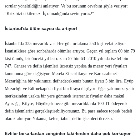
sorular yöneltildiğini anlatıyor. Ve bu sorunun cevabını şöyle veriyor:
"Kriz bizi etkilemez. İş olmadığında seviniyoruz!"
İstanbul'da ölüm sayısı da artıyor!
İstanbul'da 333 mezarlık var. Her gün ortalama 250 kişi vefat ediyor.
İstatistiklere göre sonbaharda ölümler artıyor. Geçen yıl toplam 60 bin 79
kişi ölmüş, bir önceki yıl bu rakam 57 bin 63. 2010 yılında ise 54 bin
747. Cenaze ve defin işlemleri ücretsiz yapılsa da mezar yeri fiyatları
konumuna göre değişiyor. Mesela Zincirlikuyu ve Karacaahmet
Mezarlığı'na bir yakınınızı defnedecekseniz bunun fiyatı 5 bin lira. Eyüp
Mezarlığı ve Edirnekapı'da fiyat bin liraya düşüyor. Eğer yakınınızı şehir
merkezinden uzakta bir yere gömmek isterseniz fiyatlar daha makul.
Ayazağa, Kilyos, Büyükçekmece gibi mezarlıklarda 100 TL ödeyerek
defin işlemlerini gerçekleştirebiliyorsunuz. Bu para sadece toprak bedeli
olarak alınıyor. Yıkama, kefen, tabut, defin işlemleri ücretsiz.
Evliler bekarlardan zenginler fakirlerden daha çok korkuyor