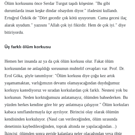
Ölüm korkusunu önce Serdar Turgut taşıdı köşesine. "Bu gibi
durumlarda insan keşke dindar olsaydım diyor." ifadesini kullandı.
Ertuğrul Özkök de "Dört gecedir çok kötü uyuyorum. Cuma gecesi ilaç
alarak uyudum." yazısını "Allah çok iyi fikirdir. Hem de çok iyi." diye
bitiriyordu.
Üç farklı ölüm korkusu
Hemen her insanda az ya da çok ölüm korkusu olur. Fakat ölüm
korkusundan ne anlaşıldığı sorusunun muhtelif cevapları var. Prof. Dr.
Erol Göka, şöyle tanımlıyor: "Ölüm korkusu diye çoğu kez artık
yaşamamaktan, varlığımızın devamı olamayacağından duyduğumuz
korkuyu kastediyoruz ve sıradan korkulardan çok farklı. Nesnesi yok bu
korkunun. Neden korktuğumuzu anlatamayız, ölümden bahsederken. Bu
yüzden herkes kendine göre bir şey anlatmaya çalışıyor." Ölüm korkuları
kabaca sınıflandırmayla üçe ayrılıyor. Birincisi olay olarak ölümün
kendisinden korkuluyor. (Nasıl can verileceğinden, ölüm sırasında
denetimin kaybedileceğinden, toprak altında ne yapılacağından...)
İkincisi; ölümden sonra geride kalanlara neler olacağından veya öbür