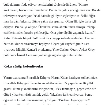
bulduklarını ifade ediyor ve sözlerini şöyle sürdürüyor: "Kimse
korkmasın, biz normal insanlarız. Bizim de çoluk çocuğumuz var. Biz de
televizyon seyrediyor, helal dairede gülüyor, eğleniyoruz. Belki diğer
insanlardan farkımız ölüme yakın duruşumuz. Ölüm fikriyle daha içli
dışlıyız. Bu da iyi oluyor. Öldükten sonra ahrete iman etmişiz. Yapıp
ettiklerimizden hesaba çekileceğiz. Ona göre ölçülü yaşamak lazım."
Zafer Ertemiz birçok ünlü ismi de yıkayıp kefenleyenlerden. Hemen
hatırladıklarını sıralamaya başlıyor. Geçen yıl kaybettiğimiz usta
tiyatrocu Müşfik Kenter'i o yıkamış. Yine Coşkun Özarı, Aykut Oray,
politikacı İsmail Cem son yolculuğa uğurladığı ünlü isimler.
Koku sürüp kefenliyorlar
Yarım saat sonra Emrullah Kılıç ve Harun Kibar katılıyor sohbetimize.
Emrullah Kılıç gasilhanenin en eskilerinden. 55 yaşında ve 16 yıllık
gassal. Kimi yıkadıklarını soruyorum, "Pek tanımayız, geçenlerde bir
ölüyü yıkarken yüzü tanıdık geldi. Yıkarken fark etmiyoruz. Sonra
öğrendim ki ünlü bir ressammış." diyor. "Burhan Doğançay mı?"