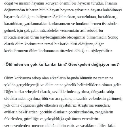
doğal ve insanın hayatını koruyan önemli bir heyecan türüdür. İnsanın
doğumundan itibaren bütün hayatı boyunca çabasının hayatta kalabilmeyi
başarmak olduğunu biliyoruz. Aç kalmaktan, susuzluktan, hastalıktan,
karanlıktan, yaralanmaktan korkmamızın ve bunların hemen üstesinden
gelmek için çok çetin mücadeleler vermemizin asıl sebebi, bu
mücadelelerden birini kaybettiğimizde öleceğimizi bilmemizdir. Sonuç
olarak ölüm korkusunun temel bir korku türü olduğunu, diğer
korkularımızın ölüm korkumuzun türevleri olduğunu söyleyebiliriz.
-Ölümden en çok korkanlar kim? Gerekçeleri değişiyor mu?
Ölüm korkusuna sebep olan etkenlerin başında ölümün ne zaman ne
şekilde gerçekleşeceği ve ölüm anına yönelik belirsizliklerin olması gelir.
Diğer korku sebepleri olarak, sevdiklerinden ayrılma, dünyada sahip
olduklarından ayrılma, ölürken acı çekme, mezarlık ve bedenin çürümesi,
yok olma düşüncesi gibi etkenleri sayabiliriz. Araştırma sonuçları,
evlilerin bekârlardan, çocuklu olanların çocuksuzlardan, zenginlerin
fakirlerden, güzelliğe ve yakışıklılığa çok önem verenlerin
vermeyenlerden, mensup olduğu dinin emir ve yasaklarını bilen fakat