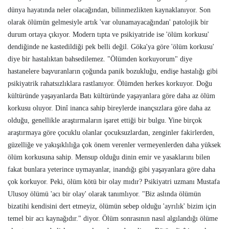
dünya hayatında neler olacağından, bilinmezlikten kaynaklanıyor. Son
olarak ölümün gelmesiyle artık 'var olunamayacağından' patolojik bir
durum ortaya çıkıyor. Modern tıpta ve psikiyatride ise 'ölüm korkusu'
dendiğinde ne kastedildiği pek belli değil. Göka'ya göre 'ölüm korkusu'
diye bir hastalıktan bahsedilemez. "Ölümden korkuyorum" diye
hastanelere başvuranların çoğunda panik bozukluğu, endişe hastalığı gibi
psikiyatrik rahatsızlıklara rastlanıyor. Ölümden herkes korkuyor. Doğu
kültüründe yaşayanlarda Batı kültüründe yaşayanlara göre daha az ölüm
korkusu oluyor. Dinî inanca sahip bireylerde inançsızlara göre daha az
olduğu, genellikle araştırmaların işaret ettiği bir bulgu. Yine birçok
araştırmaya göre çocuklu olanlar çocuksuzlardan, zenginler fakirlerden,
güzelliğe ve yakışıklılığa çok önem verenler vermeyenlerden daha yüksek
ölüm korkusuna sahip. Mensup olduğu dinin emir ve yasaklarını bilen
fakat bunlara yeterince uymayanlar, inandığı gibi yaşayanlara göre daha
çok korkuyor. Peki, ölüm kötü bir olay mıdır? Psikiyatri uzmanı Mustafa
Ulusoy ölümü 'acı bir olay' olarak tanımlıyor. "Biz aslında ölümün
bizatihi kendisini dert etmeyiz, ölümün sebep olduğu 'ayrılık' bizim için
temel bir acı kaynağıdır." diyor. Ölüm sonrasının nasıl algılandığı ölüme