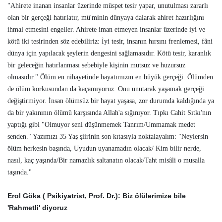
"Ahirete inanan insanlar üzerinde müspet tesir yapar, unutulması zararlı
olan bir gerçeği hatırlatır, mü'minin dünyaya dalarak ahiret hazırlığını
ihmal etmesini engeller. Ahirete iman etmeyen insanlar üzerinde iyi ve
kötü iki tesirinden söz edebiliriz: İyi tesir, insanın hırsını frenlemesi, fâni
dünya için yapılacak şeylerin dengesini sağlamasıdır. Kötü tesir, karanlık
bir geleceğin hatırlanması sebebiyle kişinin mutsuz ve huzursuz
olmasıdır." Ölüm en nihayetinde hayatımızın en büyük gerçeği. Ölümden
de ölüm korkusundan da kaçamıyoruz. Onu unutarak yaşamak gerçeği
değiştirmiyor. İnsan ölümsüz bir hayat yaşasa, zor durumda kaldığında ya
da bir yakınının ölümü karşısında Allah'a sığınıyor. Tıpkı Cahit Sıtkı'nın
yaptığı gibi "Olmuyor seni düşünmemek Tanrım/Ummamak medet
senden." Yazımızı 35 Yaş şiirinin son kıtasıyla noktalayalım: "Neylersin
ölüm herkesin başında, Uyudun uyanamadın olacak/ Kim bilir nerde,
nasıl, kaç yaşında/Bir namazlık saltanatın olacak/Taht misâli o musalla
taşında."
Erol Göka ( Psikiyatrist, Prof. Dr.): Biz ölülerimize bile
'Rahmetli' diyoruz