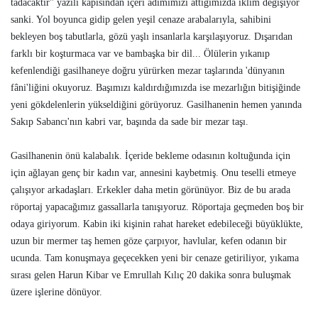
tadacaktır" yazılı kapısından içeri adımımızı attığımızda iklim değişiyor
sanki. Yol boyunca gidip gelen yeşil cenaze arabalarıyla, sahibini
bekleyen boş tabutlarla, gözü yaşlı insanlarla karşılaşıyoruz. Dışarıdan
farklı bir koşturmaca var ve bambaşka bir dil... Ölülerin yıkanıp
kefenlendiği gasilhaneye doğru yürürken mezar taşlarında 'dünyanın
fâni'liğini okuyoruz. Başımızı kaldırdığımızda ise mezarlığın bitişiğinde
yeni gökdelenlerin yükseldiğini görüyoruz. Gasilhanenin hemen yanında
Sakıp Sabancı'nın kabri var, başında da sade bir mezar taşı.
Gasilhanenin önü kalabalık. İçeride bekleme odasının koltuğunda için
için ağlayan genç bir kadın var, annesini kaybetmiş. Onu teselli etmeye
çalışıyor arkadaşları. Erkekler daha metin görünüyor. Biz de bu arada
röportaj yapacağımız gassallarla tanışıyoruz. Röportaja geçmeden boş bir
odaya giriyorum. Kabin iki kişinin rahat hareket edebileceği büyüklükte,
uzun bir mermer taş hemen göze çarpıyor, havlular, kefen odanın bir
ucunda. Tam konuşmaya geçecekken yeni bir cenaze getiriliyor, yıkama
sırası gelen Harun Kibar ve Emrullah Kılıç 20 dakika sonra buluşmak
üzere işlerine dönüyor.