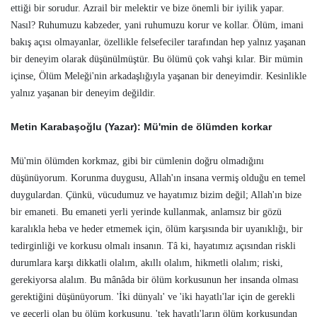
ettiği bir sorudur. Azrail bir melektir ve bize önemli bir iyilik yapar.
Nasıl? Ruhumuzu kabzeder, yani ruhumuzu korur ve kollar. Ölüm, imani
bakış açısı olmayanlar, özellikle felsefeciler tarafından hep yalnız yaşanan
bir deneyim olarak düşünülmüştür. Bu ölümü çok vahşi kılar. Bir mümin
içinse, Ölüm Meleği'nin arkadaşlığıyla yaşanan bir deneyimdir. Kesinlikle
yalnız yaşanan bir deneyim değildir.
Metin Karabaşoğlu (Yazar): Mü'min de ölümden korkar
Mü'min ölümden korkmaz, gibi bir cümlenin doğru olmadığını
düşünüyorum. Korunma duygusu, Allah'ın insana vermiş olduğu en temel
duygulardan. Çünkü, vücudumuz ve hayatımız bizim değil; Allah'ın bize
bir emaneti. Bu emaneti yerli yerinde kullanmak, anlamsız bir gözü
karalıkla heba ve heder etmemek için, ölüm karşısında bir uyanıklığı, bir
tedirginliği ve korkusu olmalı insanın. Tâ ki, hayatımız açısından riskli
durumlara karşı dikkatli olalım, akıllı olalım, hikmetli olalım; riski,
gerekiyorsa alalım. Bu mânâda bir ölüm korkusunun her insanda olması
gerektiğini düşünüyorum. 'İki dünyalı' ve 'iki hayatlı'lar için de gerekli
ve geçerli olan bu ölüm korkusunu, 'tek hayatlı'ların ölüm korkusundan