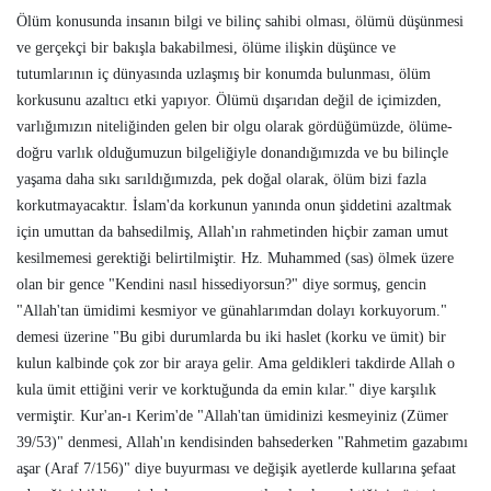
Ölüm konusunda insanın bilgi ve bilinç sahibi olması, ölümü düşünmesi
ve gerçekçi bir bakışla bakabilmesi, ölüme ilişkin düşünce ve
tutumlarının iç dünyasında uzlaşmış bir konumda bulunması, ölüm
korkusunu azaltıcı etki yapıyor. Ölümü dışarıdan değil de içimizden,
varlığımızın niteliğinden gelen bir olgu olarak gördüğümüzde, ölüme-
doğru varlık olduğumuzun bilgeliğiyle donandığımızda ve bu bilinçle
yaşama daha sıkı sarıldığımızda, pek doğal olarak, ölüm bizi fazla
korkutmayacaktır. İslam'da korkunun yanında onun şiddetini azaltmak
için umuttan da bahsedilmiş, Allah'ın rahmetinden hiçbir zaman umut
kesilmemesi gerektiği belirtilmiştir. Hz. Muhammed (sas) ölmek üzere
olan bir gence "Kendini nasıl hissediyorsun?" diye sormuş, gencin
"Allah'tan ümidimi kesmiyor ve günahlarımdan dolayı korkuyorum."
demesi üzerine "Bu gibi durumlarda bu iki haslet (korku ve ümit) bir
kulun kalbinde çok zor bir araya gelir. Ama geldikleri takdirde Allah o
kula ümit ettiğini verir ve korktuğunda da emin kılar." diye karşılık
vermiştir. Kur'an-ı Kerim'de "Allah'tan ümidinizi kesmeyiniz (Zümer
39/53)" denmesi, Allah'ın kendisinden bahsederken "Rahmetim gazabımı
aşar (Araf 7/156)" diye buyurması ve değişik ayetlerde kullarına şefaat