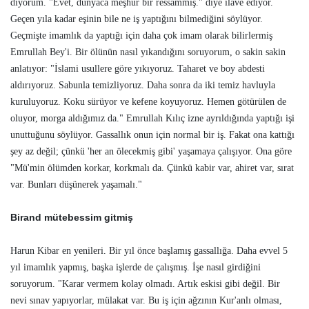
diyorum. "Evet, dünyaca meşhur bir ressammış." diye ilave ediyor.
Geçen yıla kadar eşinin bile ne iş yaptığını bilmediğini söylüyor.
Geçmişte imamlık da yaptığı için daha çok imam olarak bilirlermiş
Emrullah Bey'i. Bir ölünün nasıl yıkandığını soruyorum, o sakin sakin
anlatıyor: "İslami usullere göre yıkıyoruz. Taharet ve boy abdesti
aldırıyoruz. Sabunla temizliyoruz. Daha sonra da iki temiz havluyla
kuruluyoruz. Koku sürüyor ve kefene koyuyoruz. Hemen götürülen de
oluyor, morga aldığımız da." Emrullah Kılıç izne ayrıldığında yaptığı işi
unuttuğunu söylüyor. Gassallık onun için normal bir iş. Fakat ona kattığı
şey az değil; çünkü 'her an ölecekmiş gibi' yaşamaya çalışıyor. Ona göre
"Mü'min ölümden korkar, korkmalı da. Çünkü kabir var, ahiret var, sırat
var. Bunları düşünerek yaşamalı."
Birand mütebessim gitmiş
Harun Kibar en yenileri. Bir yıl önce başlamış gassallığa. Daha evvel 5
yıl imamlık yapmış, başka işlerde de çalışmış. İşe nasıl girdiğini
soruyorum. "Karar vermem kolay olmadı. Artık eskisi gibi değil. Bir
nevi sınav yapıyorlar, mülakat var. Bu iş için ağzının Kur'anlı olması,