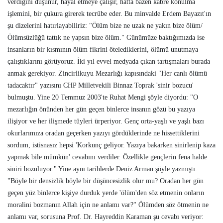
verdiğini düşünür, hayal etmeye çalışır, hatta bazen kabre konulma
işlemini, bir çukura girerek tecrübe eder. Bu minvalde Erdem Bayazıt'ın
şu dizelerini hatırlayabiliriz: "Ölüm bize ne uzak ne yakın bize ölüm/
Ölümsüzlüğü tattık ne yapsın bize ölüm." Günümüze baktığımızda ise
insanların bir kısmının ölüm fikrini ötelediklerini, ölümü unutmaya
çalıştıklarını görüyoruz. İki yıl evvel medyada çıkan tartışmaları burada
anmak gerekiyor. Zincirlikuyu Mezarlığı kapısındaki "Her canlı ölümü
tadacaktır" yazısını CHP Milletvekili Binnaz Toprak 'sinir bozucu'
bulmuştu. Yine 20 Temmuz 2003'te Ruhat Mengi şöyle diyordu: "O
mezarlığın önünden her gün geçen binlerce insanın gözü bu yazıya
ilişiyor ve her ilişmede tüyleri ürperiyor. Genç orta-yaşlı ve yaşlı bazı
okurlarımıza oradan geçerken yazıyı gördüklerinde ne hissettiklerini
sordum, istisnasız hepsi 'Korkunç geliyor. Yazıya bakarken sinirlenip kaza
yapmak bile mümkün' cevabını verdiler. Özellikle gençlerin fena halde
siniri bozuluyor." Yine aynı tarihlerde Deniz Arman şöyle yazmıştı:
"Böyle bir densizlik böyle bir düşüncesizlik olur mu? Oradan her gün
geçen yüz binlerce kişiye durduk yerde 'ölüm'den söz etmenin onların
moralini bozmanın Allah için ne anlamı var?" Ölümden söz ötmenin ne
anlamı var, sorusuna Prof. Dr. Hayreddin Karaman şu cevabı veriyor: