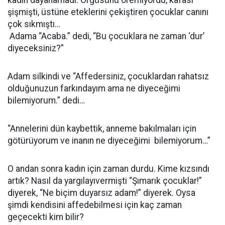
kadın dayanamadı. Örgüsünü öremiyordu, kafası
şişmişti, üstüne eteklerini çekiştiren çocuklar canını
çok sıkmıştı…
Adama “Acaba.” dedi, “Bu çocuklara ne zaman ‘dur’
diyeceksiniz?”
Adam silkindi ve “Affedersiniz, çocuklardan rahatsız
olduğunuzun farkındayım ama ne diyeceğimi
bilemiyorum.” dedi…
“Annelerini dün kaybettik, anneme bakılmaları için
götürüyorum ve inanın ne diyeceğimi bilemiyorum…”
O andan sonra kadın için zaman durdu. Kime kızsındı
artık? Nasıl da yargılayıvermişti “Şımarık çocuklar!”
diyerek, “Ne biçim duyarsız adam!” diyerek. Oysa
şimdi kendisini affedebilmesi için kaç zaman
geçecekti kim bilir?