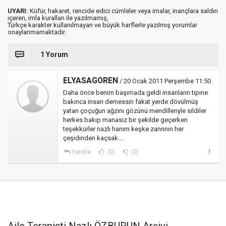
UYARI:
Küfür, hakaret, rencide edici cümleler veya imalar, inançlara saldırı
içeren, imla kuralları ile yazılmamış,
Türkçe karakter kullanılmayan ve büyük harflerle yazılmış yorumlar
onaylanmamaktadır.
1 Yorum
ELYASAGOREN
/ 20 Ocak 2011 Perşembe 11:50
Daha önce benim başımada geldi insanların tıpıne
bakınca insan demessin fakat yerde dövülmüş
yatan çoçuğun ağzını gözünü mendillerıyle sildiler
herkes bakıp manasız bir şekilde geçerken
teşekkürler nazlı hanım keşke zannnın her
çeşidinden kaçsak....
Yanıtla
(0)
(0)